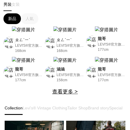
男裝
女裝
新品
人氣
龍哥
ㄓㄥˋㄧˋ
ㄓㄥˋㄧˋ
LEVI'S®官方旗艦
LEVI'S®官方旗艦
LEVI'S®官方旗艦
店
177cm
店
168cm
店
168cm
龍哥
涵涵
龍哥
LEVI'S®官方旗艦
LEVI'S®官方旗艦
LEVI'S®官方旗艦
店
177cm
店
158cm
店
177cm
查看更多 >
Collection
Levi's® Vintage Clothing
Tailor Shop
Brand story
Special