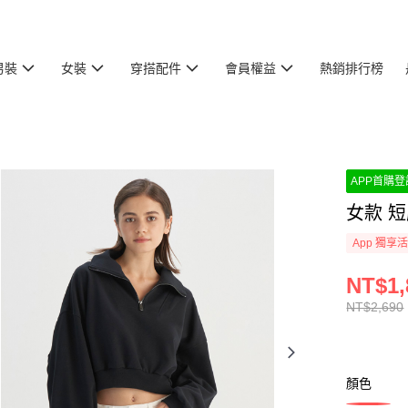
男裝
女裝
穿搭配件
會員權益
熱銷排行榜
APP首購登記
女款 短
App 獨享
NT$1,
NT$2,690
顏色