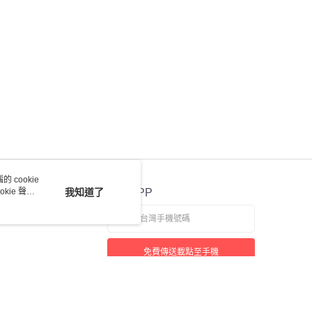
 cookie
kie 聲明
我知道了
官方APP
免費傳送載點至手機
若接到可疑電話，請洽詢165反詐騙專線