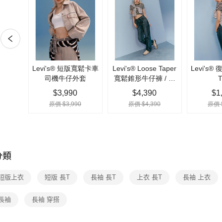
1.本服務
2.付款方
運送方式
流程，驗
完成交易
全家取貨
3.實際核
每筆NT$7
4.訂單成
消。如遇
付款後全
無法說明
【繳款方
每筆NT$7
1.分期款
醒簡訊。
7-11取貨
2.透過簡
每筆NT$7
帳／街口支
【注意事
付款後7-1
1.本服務
每筆NT$7
用戶於交
分類
款買賣價
宅配(黑貓
2.基於同
資料（包
 短版上衣
短版 長T
長袖 長T
上衣 長T
長袖 上衣
每筆NT$1
用，由本
3.完整用
宅配(離島)
長袖
長袖 穿搭
每筆NT$1