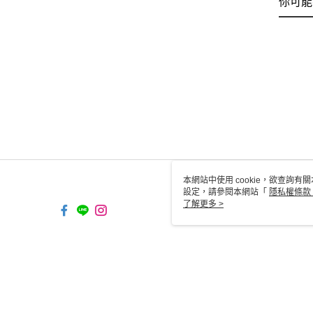
你可能
本網站中使用 cookie，欲查詢有關
設定，請參閱本網站「
隱私權條款
使用 cookie。
了解更多 >