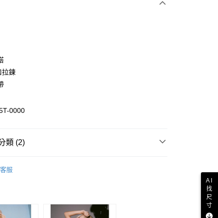
次付款
期付款
0 利率 每期
NT$627
21家銀行
搭
0 利率 每期
NT$313
21家銀行
庫商業銀行
第一商業銀行
領口拉鍊
業銀行
彰化商業銀行
帶
庫商業銀行
第一商業銀行
付款
業儲蓄銀行
台北富邦商業銀行
業銀行
彰化商業銀行
華商業銀行
兆豐國際商業銀行
業儲蓄銀行
台北富邦商業銀行
T-0000
小企業銀行
台中商業銀行
華商業銀行
兆豐國際商業銀行
台灣）商業銀行
華泰商業銀行
小企業銀行
台中商業銀行
業銀行
遠東國際商業銀行
台灣）商業銀行
華泰商業銀行
類 (2)
業銀行
永豐商業銀行
業銀行
遠東國際商業銀行
業銀行
星展（台灣）商業銀行
業銀行
永豐商業銀行
衣
大學T & 帽T
際商業銀行
中國信託商業銀行
業銀行
星展（台灣）商業銀行
客服
天信用卡公司
際商業銀行
中國信託商業銀行
y
｜單件7折．2件85折．3件再7折
女裝Outlet
AI
天信用卡公司
找
分期
尺
寸
你分期使用說明】