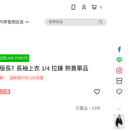
0
丹寧事問店長
送LINE POINTS
版長T 長袖上衣 1/4 拉鍊 熱賣單品
活動
超取滿NT$1,000免運
883
已賣出：53件