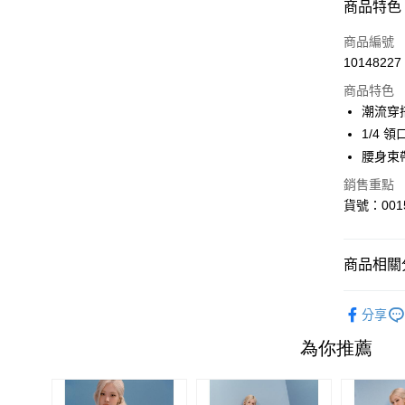
付款方式
商品特色
信用卡一
商品編號
10148227
信用卡分
商品特色
3 期 
潮流穿
6 期 
合作金
1/4 
華南商
腰身束
合作金
超商取貨
上海商
華南商
銷售重點
國泰世
LINE Pay
上海商
貨號：0015
臺灣中
國泰世
匯豐（
Apple Pay
臺灣中
聯邦商
匯豐（
街口支付
商品相關分
元大商
聯邦商
玉山商
元大商
悠遊付
👚女生上
台新國
玉山商
分享
台灣樂
台新國
Google Pa
Outlet
台灣樂
大哥付你
相關說明
【大哥付