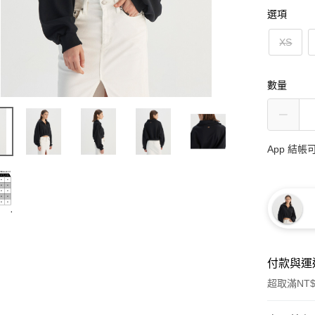
選項
XS
數量
App 結
付款與運
超取滿NT$