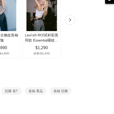
由台灣大哥大提供，台灣大哥大用戶可立即使用無須另外申請。
式選擇「大哥付你分期」，訂單成立後會自動跳轉到大哥付的交易
證手機門號後，選擇欲分期的期數、繳款截止日，確認付款後即
。
付款
准額度、可分期數及費用金額請依後續交易確認頁面所載為準。
0，滿NT$1,000(含以上)免運費
立30分鐘內，如未前往確認交易或遇審核未通過，訂單將自動取
「轉專審核」未通過狀況，表示未達大哥付你分期系統評分，恕
家取貨
評估內容。
式說明】
0，滿NT$1,000(含以上)免運費
項不併入電信帳單，「大哥付你分期」於每月結算日後寄送繳費提
付款
訊連結打開帳單後，可選擇「超商條碼／台灣大直營門市／銀行轉
0，滿NT$1,000(含以上)免運費
付／iPASS MONEY」等通路繳費。
項】
1取貨
係由「台灣大哥大股份有限公司」（以下簡稱本公司）所提供，讓
0，滿NT$1,000(含以上)免運費
易時，得透過本服務購買商品或服務，並由商店將買賣／分期付
金債權讓與本公司後，依約使用本公司帳單繳交帳款。
宅急便)
意付款使用「大哥付你分期」之契約關係目的，商店將以您的個人
含姓名、電話或地址）提供予台灣大哥大進項蒐集、處理及利
拉鍊 長T
長袖 單品
長袖 拉鍊
00，滿NT$1,000(含以上)免運費
公司與您本人進行分期帳單所需資料之確認、核對及更正。
戶服務條款，請詳閱以下連結：
https://oppay.tw/userRule
00，滿NT$1,000(含以上)免運費