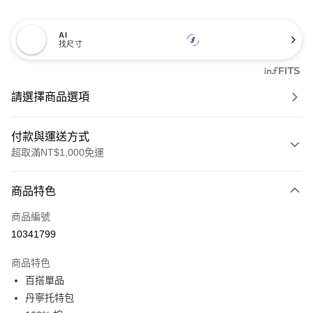
AI
找尺寸
請選擇商品選項
付款與運送方式
超取滿NT$1,000免運
付款方式
商品特色
信用卡一次付款
商品編號
信用卡分期付款
10341799
3 期 0 利率 每期
NT$381
21家銀行
商品特色
6 期 0 利率 每期
NT$190
21家銀行
合作金庫商業銀行
第一商業銀行
百搭單品
華南商業銀行
彰化商業銀行
合作金庫商業銀行
第一商業銀行
超商取貨付款
丹寧托特包
上海商業儲蓄銀行
台北富邦商業銀行
華南商業銀行
彰化商業銀行