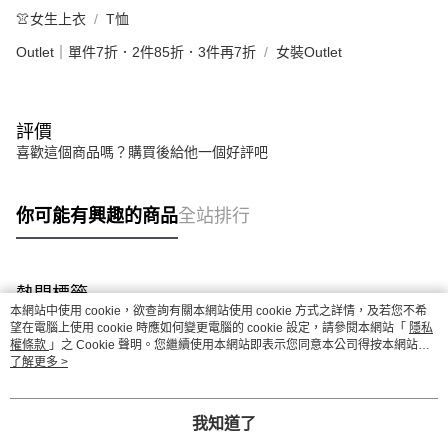
👚女生上衣
T恤
Outlet｜單件7折．2件85折．3件再7折
女裝Outlet
評價
喜歡這個商品嗎？購買後給他一個好評吧
你可能有興趣的商品
全站排行
熱門標籤
本網站中使用 cookie，欲查詢有關本網站使用 cookie 方式之詳情，及若您不希
望在電腦上使用 cookie 時應如何變更電腦的 cookie 設定，請參閱本網站「
隱私
權條款
」之 Cookie 聲明。您繼續使用本網站即表示您同意本公司得按本網站使
用條款之 Cookie 聲明使用 cookie。
了解更多 >
我知道了