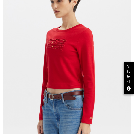
AI
找
尺
寸