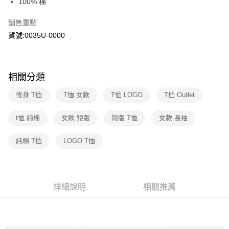
國泰世華商業銀行
兆豐國際商業銀行
100% 棉
LINE Pay
上海商業儲蓄銀行
台北富邦商業銀行
臺灣中小企業銀行
台中商業銀行
國泰世華商業銀行
兆豐國際商業銀行
銷售重點
匯豐（台灣）商業銀行
華泰商業銀行
Apple Pay
臺灣中小企業銀行
台中商業銀行
聯邦商業銀行
遠東國際商業銀行
貨號:0035U-0000
匯豐（台灣）商業銀行
華泰商業銀行
街口支付
元大商業銀行
永豐商業銀行
聯邦商業銀行
遠東國際商業銀行
玉山商業銀行
星展（台灣）商業銀行
元大商業銀行
永豐商業銀行
悠遊付
台新國際商業銀行
中國信託商業銀行
玉山商業銀行
星展（台灣）商業銀行
相關分類
台灣樂天信用卡公司
台新國際商業銀行
中國信託商業銀行
Google Pay
台灣樂天信用卡公司
修身 T恤
T恤 女款
T恤 LOGO
T恤 Outlet
大哥付你分期
相關說明
t恤 純棉
女款 短版
短版 T恤
女款 長袖
【大哥付你分期使用說明】
1.本服務由台灣大哥大提供，台灣大哥大用戶可立即使用無須另外申請。
運送方式
純棉 T恤
LOGO T恤
2.付款方式選擇「大哥付你分期」，訂單成立後會自動跳轉到大哥付的交易
流程，驗證手機門號後，選擇欲分期的期數、繳款截止日，確認付款後即完
全家取貨付款
成交易。
每筆NT$70，滿NT$1,000(含以上)免運費
3.實際核准額度、可分期數及費用金額請依後續交易確認頁面所載為準。
4.訂單成立30分鐘內，如未前往確認交易或遇審核未通過，訂單將自動取
詳細說明
相關推薦
付款後全家取貨
消。如遇「轉專審核」未通過狀況，表示未達大哥付你分期系統評分，恕無
法說明評估內容。
每筆NT$70，滿NT$1,000(含以上)免運費
【繳款方式說明】
1.分期款項不併入電信帳單，「大哥付你分期」於每月結算日後寄送繳費提
7-11取貨付款
醒簡訊。