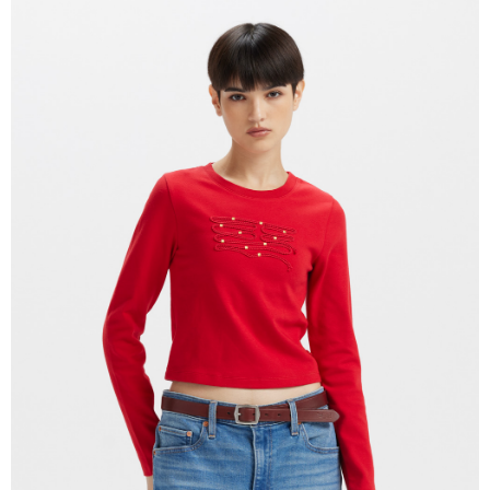
每筆NT$70，滿NT$1,000(含以上)免運費
2.透過簡訊連結打開帳單後，可選擇「超商條碼／台灣大直營門市／銀行轉
帳／街口支付／iPASS MONEY」等通路繳費。
付款後7-11取貨
【注意事項】
每筆NT$70，滿NT$1,000(含以上)免運費
1.本服務係由「台灣大哥大股份有限公司」（以下簡稱本公司）所提供，讓
用戶於交易時，得透過本服務購買商品或服務，並由商店將買賣／分期付款
宅配(黑貓宅急便)
買賣價金債權讓與本公司後，依約使用本公司帳單繳交帳款。
每筆NT$100，滿NT$1,000(含以上)免運費
2.基於同意付款使用「大哥付你分期」之契約關係目的，商店將以您的個人
資料（包含姓名、電話或地址）提供予台灣大哥大進項蒐集、處理及利用，
由本公司與您本人進行分期帳單所需資料之確認、核對及更正。
宅配(離島)
3.完整用戶服務條款，請詳閱以下連結：
https://oppay.tw/userRule
每筆NT$100，滿NT$1,000(含以上)免運費