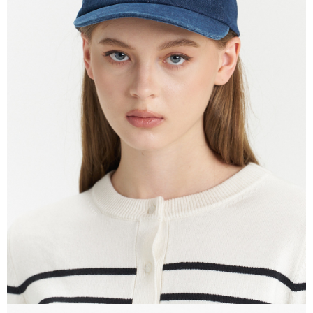
買賣價金債權讓與本公司後，依約使用本公司帳單繳交帳款。
每筆NT$100，滿NT$1,000(含以上)免運費
2.基於同意付款使用「大哥付你分期」之契約關係目的，商店將以您的個人
資料（包含姓名、電話或地址）提供予台灣大哥大進項蒐集、處理及利用，
由本公司與您本人進行分期帳單所需資料之確認、核對及更正。
宅配(離島)
3.完整用戶服務條款，請詳閱以下連結：
https://oppay.tw/userRule
每筆NT$100，滿NT$1,000(含以上)免運費