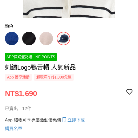
顏色
APP首購登記送LINE POINTS
刺繡Logo鴨舌帽 人氣新品
App 獨享活動
超取滿NT$1,000免運
NT$1,690
已賣出：12件
App 結帳可享專屬活動優惠價
立即下載
購買名單