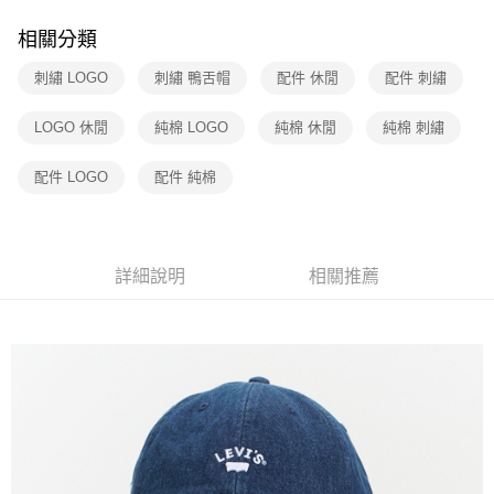
悠遊付
台新國際商業銀行
中國信託商業銀行
玉山商業銀行
星展（台灣）商業銀行
相關分類
台灣樂天信用卡公司
台新國際商業銀行
中國信託商業銀行
Google Pay
台灣樂天信用卡公司
刺繡 LOGO
刺繡 鴨舌帽
配件 休閒
配件 刺繡
大哥付你分期
相關說明
LOGO 休閒
純棉 LOGO
純棉 休閒
純棉 刺繡
【大哥付你分期使用說明】
1.本服務由台灣大哥大提供，台灣大哥大用戶可立即使用無須另外申請。
運送方式
配件 LOGO
配件 純棉
2.付款方式選擇「大哥付你分期」，訂單成立後會自動跳轉到大哥付的交易
流程，驗證手機門號後，選擇欲分期的期數、繳款截止日，確認付款後即完
全家取貨付款
成交易。
每筆NT$70，滿NT$1,000(含以上)免運費
3.實際核准額度、可分期數及費用金額請依後續交易確認頁面所載為準。
4.訂單成立30分鐘內，如未前往確認交易或遇審核未通過，訂單將自動取
詳細說明
相關推薦
付款後全家取貨
消。如遇「轉專審核」未通過狀況，表示未達大哥付你分期系統評分，恕無
法說明評估內容。
每筆NT$70，滿NT$1,000(含以上)免運費
【繳款方式說明】
1.分期款項不併入電信帳單，「大哥付你分期」於每月結算日後寄送繳費提
7-11取貨付款
醒簡訊。
每筆NT$70，滿NT$1,000(含以上)免運費
2.透過簡訊連結打開帳單後，可選擇「超商條碼／台灣大直營門市／銀行轉
帳／街口支付／iPASS MONEY」等通路繳費。
付款後7-11取貨
【注意事項】
每筆NT$70，滿NT$1,000(含以上)免運費
1.本服務係由「台灣大哥大股份有限公司」（以下簡稱本公司）所提供，讓
用戶於交易時，得透過本服務購買商品或服務，並由商店將買賣／分期付款
宅配(黑貓宅急便)