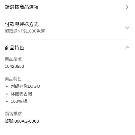
請選擇商品選項
付款與運送方式
超取滿NT$1,000免運
付款方式
商品特色
信用卡一次付款
商品編號
信用卡分期付款
10423550
3 期 0 利率 每期
NT$563
21家銀行
商品特色
6 期 0 利率 每期
NT$281
21家銀行
合作金庫商業銀行
第一商業銀行
刺繡迷你LOGO
華南商業銀行
彰化商業銀行
合作金庫商業銀行
第一商業銀行
超商取貨付款
休閒鴨舌帽
上海商業儲蓄銀行
台北富邦商業銀行
華南商業銀行
彰化商業銀行
國泰世華商業銀行
兆豐國際商業銀行
100% 棉
LINE Pay
上海商業儲蓄銀行
台北富邦商業銀行
臺灣中小企業銀行
台中商業銀行
國泰世華商業銀行
兆豐國際商業銀行
銷售重點
匯豐（台灣）商業銀行
華泰商業銀行
Apple Pay
臺灣中小企業銀行
台中商業銀行
聯邦商業銀行
遠東國際商業銀行
貨號:000AG-0003
匯豐（台灣）商業銀行
華泰商業銀行
街口支付
元大商業銀行
永豐商業銀行
聯邦商業銀行
遠東國際商業銀行
玉山商業銀行
星展（台灣）商業銀行
元大商業銀行
永豐商業銀行