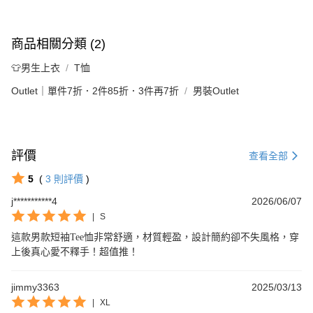
商品相關分類 (2)
👕男生上衣
T恤
Outlet｜單件7折．2件85折．3件再7折
男裝Outlet
評價
查看全部
5
(
3
則評價
)
j***********4
2026/06/07
|
S
這款男款短袖Tee恤非常舒適，材質輕盈，設計簡約卻不失風格，穿
上後真心愛不釋手！超值推！
jimmy3363
2025/03/13
|
XL