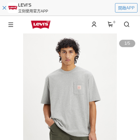
LEVI'S
開啟APP
立刻使用官方APP
0
1
/
5