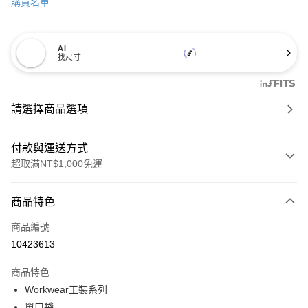
購買名單
AI
找尺寸
請選擇商品選項
付款與運送方式
超取滿NT$1,000免運
付款方式
商品特色
信用卡一次付款
商品編號
信用卡分期付款
10423613
3 期 0 利率 每期
NT$347
21家銀行
商品特色
6 期 0 利率 每期
NT$173
21家銀行
合作金庫商業銀行
第一商業銀行
Workwear工裝系列
華南商業銀行
彰化商業銀行
合作金庫商業銀行
第一商業銀行
超商取貨付款
單口袋