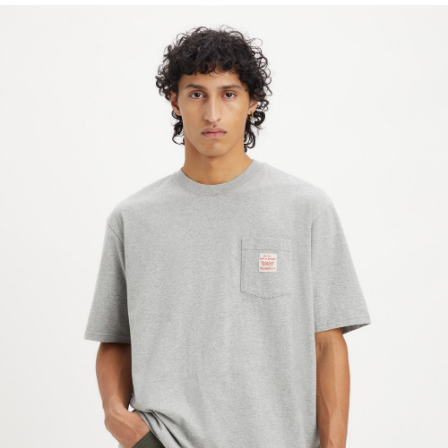
7-11取貨付款
醒簡訊。
每筆NT$70，滿NT$1,000(含以上)免運費
2.透過簡訊連結打開帳單後，可選擇「超商條碼／台灣大直營門市／銀行轉
帳／街口支付／iPASS MONEY」等通路繳費。
付款後7-11取貨
【注意事項】
每筆NT$70，滿NT$1,000(含以上)免運費
1.本服務係由「台灣大哥大股份有限公司」（以下簡稱本公司）所提供，讓
用戶於交易時，得透過本服務購買商品或服務，並由商店將買賣／分期付款
宅配(黑貓宅急便)
買賣價金債權讓與本公司後，依約使用本公司帳單繳交帳款。
每筆NT$100，滿NT$1,000(含以上)免運費
2.基於同意付款使用「大哥付你分期」之契約關係目的，商店將以您的個人
資料（包含姓名、電話或地址）提供予台灣大哥大進項蒐集、處理及利用，
由本公司與您本人進行分期帳單所需資料之確認、核對及更正。
宅配(離島)
3.完整用戶服務條款，請詳閱以下連結：
https://oppay.tw/userRule
每筆NT$100，滿NT$1,000(含以上)免運費