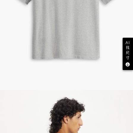
AI
找
尺
寸