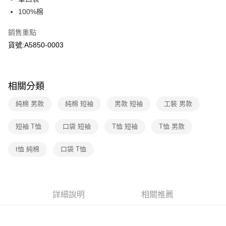
上海商業儲蓄銀行
台北富邦商業銀行
華南商業銀行
彰化商業銀行
國泰世華商業銀行
兆豐國際商業銀行
100%棉
LINE Pay
上海商業儲蓄銀行
台北富邦商業銀行
臺灣中小企業銀行
台中商業銀行
國泰世華商業銀行
兆豐國際商業銀行
銷售重點
匯豐（台灣）商業銀行
華泰商業銀行
Apple Pay
臺灣中小企業銀行
台中商業銀行
聯邦商業銀行
遠東國際商業銀行
貨號:A5850-0003
匯豐（台灣）商業銀行
華泰商業銀行
街口支付
元大商業銀行
永豐商業銀行
聯邦商業銀行
遠東國際商業銀行
玉山商業銀行
星展（台灣）商業銀行
元大商業銀行
永豐商業銀行
悠遊付
台新國際商業銀行
中國信託商業銀行
玉山商業銀行
星展（台灣）商業銀行
相關分類
台灣樂天信用卡公司
台新國際商業銀行
中國信託商業銀行
Google Pay
台灣樂天信用卡公司
純棉 男款
純棉 短袖
男款 短袖
工裝 男款
大哥付你分期
相關說明
短袖 T恤
口袋 短袖
T恤 短袖
T恤 男款
【大哥付你分期使用說明】
1.本服務由台灣大哥大提供，台灣大哥大用戶可立即使用無須另外申請。
運送方式
t恤 純棉
口袋 T恤
2.付款方式選擇「大哥付你分期」，訂單成立後會自動跳轉到大哥付的交易
流程，驗證手機門號後，選擇欲分期的期數、繳款截止日，確認付款後即完
全家取貨付款
成交易。
每筆NT$70，滿NT$1,000(含以上)免運費
3.實際核准額度、可分期數及費用金額請依後續交易確認頁面所載為準。
4.訂單成立30分鐘內，如未前往確認交易或遇審核未通過，訂單將自動取
詳細說明
相關推薦
付款後全家取貨
消。如遇「轉專審核」未通過狀況，表示未達大哥付你分期系統評分，恕無
法說明評估內容。
每筆NT$70，滿NT$1,000(含以上)免運費
【繳款方式說明】
1.分期款項不併入電信帳單，「大哥付你分期」於每月結算日後寄送繳費提