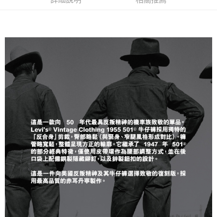
醒簡訊。
每筆NT$70，滿NT$1,000(含以上)免運費
2.透過簡訊連結打開帳單後，可選擇「超商條碼／台灣大直營門市／銀行轉
帳／街口支付／iPASS MONEY」等通路繳費。
付款後7-11取貨
【注意事項】
每筆NT$70，滿NT$1,000(含以上)免運費
1.本服務係由「台灣大哥大股份有限公司」（以下簡稱本公司）所提供，讓
用戶於交易時，得透過本服務購買商品或服務，並由商店將買賣／分期付款
宅配(黑貓宅急便)
買賣價金債權讓與本公司後，依約使用本公司帳單繳交帳款。
每筆NT$100，滿NT$1,000(含以上)免運費
2.基於同意付款使用「大哥付你分期」之契約關係目的，商店將以您的個人
資料（包含姓名、電話或地址）提供予台灣大哥大進項蒐集、處理及利用，
由本公司與您本人進行分期帳單所需資料之確認、核對及更正。
宅配(離島)
3.完整用戶服務條款，請詳閱以下連結：
https://oppay.tw/userRule
每筆NT$100，滿NT$1,000(含以上)免運費