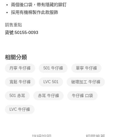
華南商業銀行
彰化商業銀行
國泰世華商業銀行
兆豐國際商業銀行
兩個後口袋，帶有隱藏的鉚釘
LINE Pay
上海商業儲蓄銀行
台北富邦商業銀行
臺灣中小企業銀行
台中商業銀行
採用有機棉製作此款服飾
國泰世華商業銀行
兆豐國際商業銀行
匯豐（台灣）商業銀行
華泰商業銀行
Apple Pay
臺灣中小企業銀行
台中商業銀行
聯邦商業銀行
遠東國際商業銀行
銷售重點
匯豐（台灣）商業銀行
華泰商業銀行
街口支付
元大商業銀行
永豐商業銀行
貨號:50155-0093
聯邦商業銀行
遠東國際商業銀行
玉山商業銀行
星展（台灣）商業銀行
元大商業銀行
永豐商業銀行
悠遊付
台新國際商業銀行
中國信託商業銀行
玉山商業銀行
星展（台灣）商業銀行
台灣樂天信用卡公司
台新國際商業銀行
中國信託商業銀行
Google Pay
相關分類
台灣樂天信用卡公司
大哥付你分期
丹寧 牛仔褲
501 牛仔褲
單寧 牛仔褲
相關說明
【大哥付你分期使用說明】
寬鬆 牛仔褲
LVC 501
破壞加工 牛仔褲
1.本服務由台灣大哥大提供，台灣大哥大用戶可立即使用無須另外申請。
運送方式
2.付款方式選擇「大哥付你分期」，訂單成立後會自動跳轉到大哥付的交易
流程，驗證手機門號後，選擇欲分期的期數、繳款截止日，確認付款後即完
501 赤耳
赤耳 牛仔褲
牛仔褲 口袋
全家取貨付款
成交易。
每筆NT$70，滿NT$1,000(含以上)免運費
3.實際核准額度、可分期數及費用金額請依後續交易確認頁面所載為準。
LVC 牛仔褲
4.訂單成立30分鐘內，如未前往確認交易或遇審核未通過，訂單將自動取
付款後全家取貨
消。如遇「轉專審核」未通過狀況，表示未達大哥付你分期系統評分，恕無
法說明評估內容。
每筆NT$70，滿NT$1,000(含以上)免運費
【繳款方式說明】
1.分期款項不併入電信帳單，「大哥付你分期」於每月結算日後寄送繳費提
7-11取貨付款
詳細說明
相關推薦