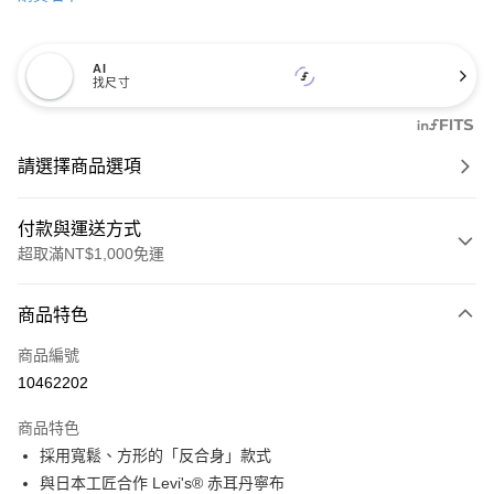
AI
找尺寸
請選擇商品選項
付款與運送方式
超取滿NT$1,000免運
付款方式
商品特色
信用卡一次付款
商品編號
信用卡分期付款
10462202
3 期 0 利率 每期
NT$3,633
21家銀行
商品特色
6 期 0 利率 每期
NT$1,816
21家銀行
合作金庫商業銀行
第一商業銀行
採用寬鬆、方形的「反合身」款式
華南商業銀行
彰化商業銀行
合作金庫商業銀行
第一商業銀行
超商取貨付款
與日本工匠合作 Levi's® 赤耳丹寧布
上海商業儲蓄銀行
台北富邦商業銀行