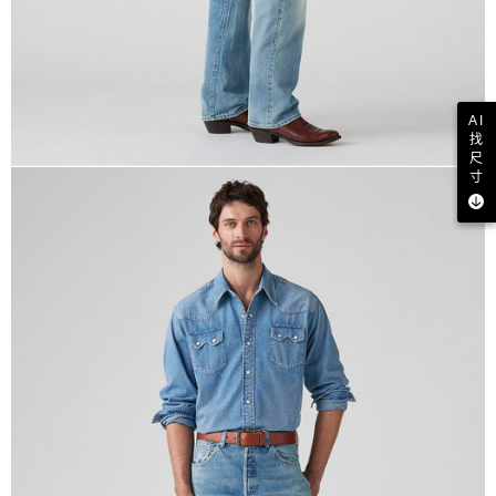
AI
找
尺
寸