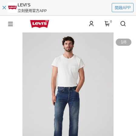
LEVI'S
開啟APP
立刻使用官方APP
0
1
/
8