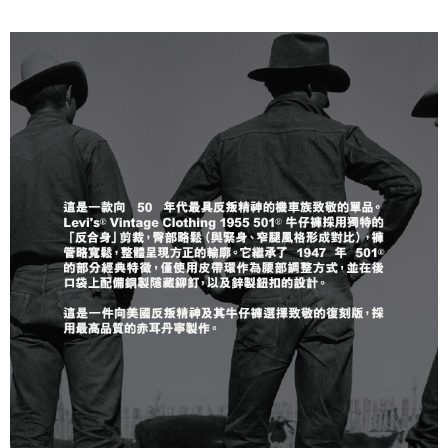
醒簡訊。
每筆NT$70，滿NT$1,000(含以上)免運費
2.透過簡訊連結打開帳單後，可選擇「超商條碼／台灣大直營門市／銀行轉
帳／街口支付／iPASS MONEY」等通路繳費。
付款後7-11取貨
【注意事項】
每筆NT$70，滿NT$1,000(含以上)免運費
1.本服務係由「台灣大哥大股份有限公司」（以下簡稱本公司）所提供，讓
用戶於交易時，得透過本服務購買商品或服務，並由商店將買賣／分期付款
宅配(黑貓宅急便)
買賣價金債權讓與本公司後，依約使用本公司帳單繳交帳款。
每筆NT$100，滿NT$1,000(含以上)免運費
2.基於同意付款使用「大哥付你分期」之契約關係目的，商店將以您的個人
資料（包含姓名、電話或地址）提供予台灣大哥大進項蒐集、處理及利用，
由本公司與您本人進行分期帳單所需資料之確認、核對及更正。
宅配(離島)
3.完整用戶服務條款，請詳閱以下連結：
https://oppay.tw/userRule
每筆NT$100，滿NT$1,000(含以上)免運費