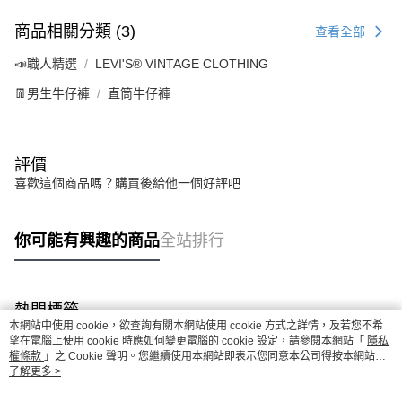
商品相關分類 (3)
查看全部
📣職人精選
LEVI'S® VINTAGE CLOTHING
👖男生牛仔褲
直筒牛仔褲
評價
喜歡這個商品嗎？購買後給他一個好評吧
你可能有興趣的商品
全站排行
熱門標籤
本網站中使用 cookie，欲查詢有關本網站使用 cookie 方式之詳情，及若您不希
望在電腦上使用 cookie 時應如何變更電腦的 cookie 設定，請參閱本網站「
隱私
權條款
」之 Cookie 聲明。您繼續使用本網站即表示您同意本公司得按本網站使
用條款之 Cookie 聲明使用 cookie。
了解更多 >