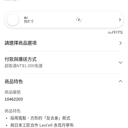
AI
找尺寸
請選擇商品選項
付款與運送方式
超取滿NT$1,000免運
付款方式
商品特色
信用卡一次付款
商品編號
信用卡分期付款
10462203
3 期 0 利率 每期
NT$3,633
21家銀行
商品特色
6 期 0 利率 每期
NT$1,816
21家銀行
合作金庫商業銀行
第一商業銀行
採用寬鬆、方形的「反合身」款式
華南商業銀行
彰化商業銀行
合作金庫商業銀行
第一商業銀行
超商取貨付款
與日本工匠合作 Levi's® 赤耳丹寧布
上海商業儲蓄銀行
台北富邦商業銀行