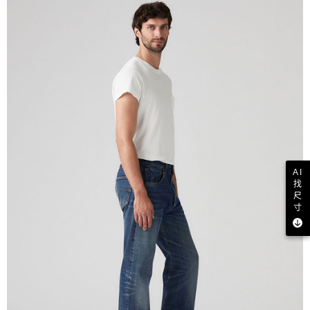
AI
找
尺
寸