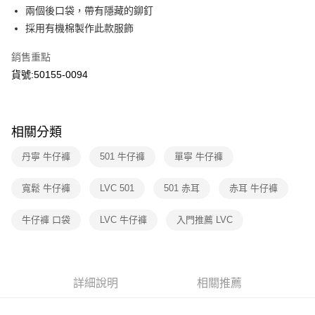
華南商業銀行
彰化商業銀行
國泰世華商業銀行
兆豐國際商業銀行
兩個後口袋，帶有隱藏的鉚釘
LINE Pay
上海商業儲蓄銀行
台北富邦商業銀行
臺灣中小企業銀行
台中商業銀行
採用有機棉製作此款服飾
國泰世華商業銀行
兆豐國際商業銀行
匯豐（台灣）商業銀行
華泰商業銀行
Apple Pay
臺灣中小企業銀行
台中商業銀行
聯邦商業銀行
遠東國際商業銀行
銷售重點
匯豐（台灣）商業銀行
華泰商業銀行
街口支付
元大商業銀行
永豐商業銀行
貨號:50155-0094
聯邦商業銀行
遠東國際商業銀行
玉山商業銀行
星展（台灣）商業銀行
元大商業銀行
永豐商業銀行
悠遊付
台新國際商業銀行
中國信託商業銀行
玉山商業銀行
星展（台灣）商業銀行
台灣樂天信用卡公司
台新國際商業銀行
中國信託商業銀行
Google Pay
相關分類
台灣樂天信用卡公司
大哥付你分期
丹寧 牛仔褲
501 牛仔褲
單寧 牛仔褲
相關說明
【大哥付你分期使用說明】
寬鬆 牛仔褲
LVC 501
501 赤耳
赤耳 牛仔褲
1.本服務由台灣大哥大提供，台灣大哥大用戶可立即使用無須另外申請。
運送方式
2.付款方式選擇「大哥付你分期」，訂單成立後會自動跳轉到大哥付的交易
流程，驗證手機門號後，選擇欲分期的期數、繳款截止日，確認付款後即完
牛仔褲 口袋
LVC 牛仔褲
入門推薦 LVC
全家取貨付款
成交易。
每筆NT$70，滿NT$1,000(含以上)免運費
3.實際核准額度、可分期數及費用金額請依後續交易確認頁面所載為準。
4.訂單成立30分鐘內，如未前往確認交易或遇審核未通過，訂單將自動取
付款後全家取貨
消。如遇「轉專審核」未通過狀況，表示未達大哥付你分期系統評分，恕無
法說明評估內容。
詳細說明
相關推薦
每筆NT$70，滿NT$1,000(含以上)免運費
【繳款方式說明】
1.分期款項不併入電信帳單，「大哥付你分期」於每月結算日後寄送繳費提
7-11取貨付款