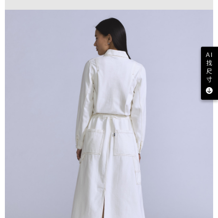
AI
找
尺
寸