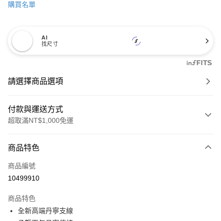
購買名單
AI
找尺寸
請選擇商品選項
付款與運送方式
超取滿NT$1,000免運
付款方式
商品特色
信用卡一次付款
商品編號
信用卡分期付款
10499910
3 期 0 利率 每期
NT$1,397
21家銀行
商品特色
6 期 0 利率 每期
NT$698
21家銀行
合作金庫商業銀行
第一商業銀行
全新高端丹寧支線
華南商業銀行
彰化商業銀行
合作金庫商業銀行
第一商業銀行
超商取貨付款