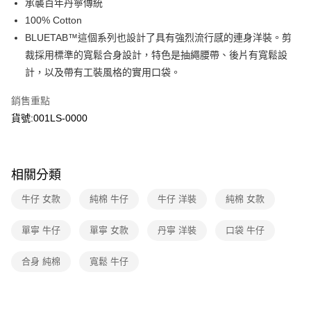
承襲百年丹寧傳統
上海商業儲蓄銀行
台北富邦商業銀行
華南商業銀行
彰化商業銀行
國泰世華商業銀行
兆豐國際商業銀行
100% Cotton
LINE Pay
上海商業儲蓄銀行
台北富邦商業銀行
臺灣中小企業銀行
台中商業銀行
BLUETAB™這個系列也設計了具有強烈流行感的連身洋裝。剪
國泰世華商業銀行
兆豐國際商業銀行
匯豐（台灣）商業銀行
華泰商業銀行
Apple Pay
臺灣中小企業銀行
台中商業銀行
裁採用標準的寬鬆合身設計，特色是抽繩腰帶、後片有寬鬆設
聯邦商業銀行
遠東國際商業銀行
匯豐（台灣）商業銀行
華泰商業銀行
計，以及帶有工裝風格的實用口袋。
街口支付
元大商業銀行
永豐商業銀行
聯邦商業銀行
遠東國際商業銀行
玉山商業銀行
星展（台灣）商業銀行
元大商業銀行
永豐商業銀行
銷售重點
悠遊付
台新國際商業銀行
中國信託商業銀行
玉山商業銀行
星展（台灣）商業銀行
貨號:001LS-0000
台灣樂天信用卡公司
台新國際商業銀行
中國信託商業銀行
Google Pay
台灣樂天信用卡公司
大哥付你分期
相關說明
相關分類
【大哥付你分期使用說明】
1.本服務由台灣大哥大提供，台灣大哥大用戶可立即使用無須另外申請。
牛仔 女款
純棉 牛仔
牛仔 洋裝
純棉 女款
運送方式
2.付款方式選擇「大哥付你分期」，訂單成立後會自動跳轉到大哥付的交易
流程，驗證手機門號後，選擇欲分期的期數、繳款截止日，確認付款後即完
全家取貨付款
單寧 牛仔
單寧 女款
丹寧 洋裝
口袋 牛仔
成交易。
每筆NT$70，滿NT$1,000(含以上)免運費
3.實際核准額度、可分期數及費用金額請依後續交易確認頁面所載為準。
4.訂單成立30分鐘內，如未前往確認交易或遇審核未通過，訂單將自動取
合身 純棉
寬鬆 牛仔
付款後全家取貨
消。如遇「轉專審核」未通過狀況，表示未達大哥付你分期系統評分，恕無
法說明評估內容。
每筆NT$70，滿NT$1,000(含以上)免運費
【繳款方式說明】