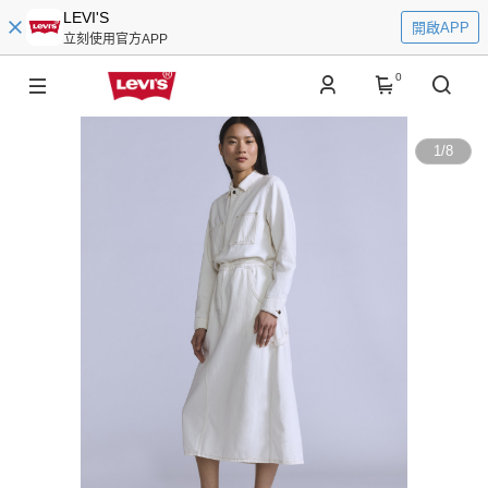
LEVI'S
開啟APP
立刻使用官方APP
0
1
/
8