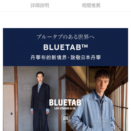
1.分期款項不併入電信帳單，「大哥付你分期」於每月結算日後寄送繳費提
7-11取貨付款
詳細說明
相關推薦
醒簡訊。
每筆NT$70，滿NT$1,000(含以上)免運費
2.透過簡訊連結打開帳單後，可選擇「超商條碼／台灣大直營門市／銀行轉
帳／街口支付／iPASS MONEY」等通路繳費。
付款後7-11取貨
【注意事項】
每筆NT$70，滿NT$1,000(含以上)免運費
1.本服務係由「台灣大哥大股份有限公司」（以下簡稱本公司）所提供，讓
用戶於交易時，得透過本服務購買商品或服務，並由商店將買賣／分期付款
宅配(黑貓宅急便)
買賣價金債權讓與本公司後，依約使用本公司帳單繳交帳款。
每筆NT$100，滿NT$1,000(含以上)免運費
2.基於同意付款使用「大哥付你分期」之契約關係目的，商店將以您的個人
資料（包含姓名、電話或地址）提供予台灣大哥大進項蒐集、處理及利用，
由本公司與您本人進行分期帳單所需資料之確認、核對及更正。
宅配(離島)
3.完整用戶服務條款，請詳閱以下連結：
https://oppay.tw/userRule
每筆NT$100，滿NT$1,000(含以上)免運費