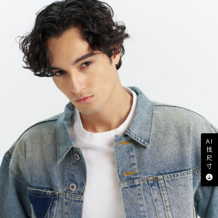
AI
找
尺
寸