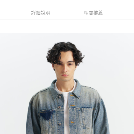
1.分期款項不併入電信帳單，「大哥付你分期」於每月結算日後寄送繳費提
7-11取貨付款
醒簡訊。
每筆NT$70，滿NT$1,000(含以上)免運費
2.透過簡訊連結打開帳單後，可選擇「超商條碼／台灣大直營門市／銀行轉
詳細說明
相關推薦
帳／街口支付／iPASS MONEY」等通路繳費。
付款後7-11取貨
【注意事項】
每筆NT$70，滿NT$1,000(含以上)免運費
1.本服務係由「台灣大哥大股份有限公司」（以下簡稱本公司）所提供，讓
用戶於交易時，得透過本服務購買商品或服務，並由商店將買賣／分期付款
宅配(黑貓宅急便)
買賣價金債權讓與本公司後，依約使用本公司帳單繳交帳款。
每筆NT$100，滿NT$1,000(含以上)免運費
2.基於同意付款使用「大哥付你分期」之契約關係目的，商店將以您的個人
資料（包含姓名、電話或地址）提供予台灣大哥大進項蒐集、處理及利用，
由本公司與您本人進行分期帳單所需資料之確認、核對及更正。
宅配(離島)
3.完整用戶服務條款，請詳閱以下連結：
https://oppay.tw/userRule
每筆NT$100，滿NT$1,000(含以上)免運費