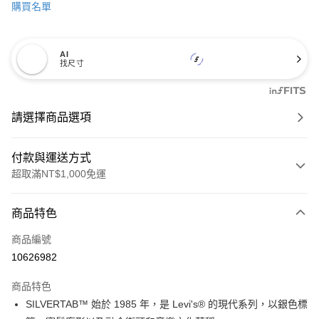
購買名單
AI
找尺寸
請選擇商品選項
付款與運送方式
超取滿NT$1,000免運
付款方式
商品特色
信用卡一次付款
商品編號
信用卡分期付款
10626982
3 期 0 利率 每期
NT$767
21家銀行
商品特色
6 期 0 利率 每期
NT$383
21家銀行
合作金庫商業銀行
第一商業銀行
SILVERTAB™ 始於 1985 年，是 Levi's® 的現代系列，以銀色標
華南商業銀行
彰化商業銀行
合作金庫商業銀行
第一商業銀行
超商取貨付款