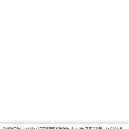
本網站中使用 cookie，欲查詢有關本網站使用 cookie 方式之詳情，及若您不希