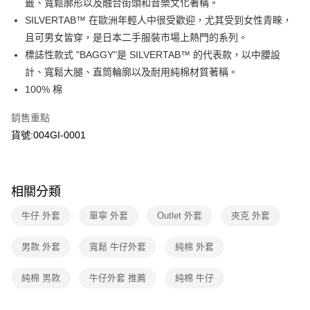
籤、寬鬆廓形以及融合街頭和音樂文化著稱。
上海商業儲蓄銀行
台北富邦商業銀行
華南商業銀行
彰化商業銀行
國泰世華商業銀行
兆豐國際商業銀行
SILVERTAB™ 在歐洲年輕人中很受歡迎，尤其受到女性青睞，
LINE Pay
上海商業儲蓄銀行
台北富邦商業銀行
臺灣中小企業銀行
台中商業銀行
且可男女皆穿，是日本二手服裝市場上熱門的系列。
國泰世華商業銀行
兆豐國際商業銀行
匯豐（台灣）商業銀行
華泰商業銀行
Apple Pay
臺灣中小企業銀行
台中商業銀行
標誌性款式 "BAGGY"是 SILVERTAB™ 的代表款，以中腰設
聯邦商業銀行
遠東國際商業銀行
匯豐（台灣）商業銀行
華泰商業銀行
計、寬鬆大腿、直筒輪廓以及耐用純棉材質著稱。
街口支付
元大商業銀行
永豐商業銀行
聯邦商業銀行
遠東國際商業銀行
100% 棉
玉山商業銀行
星展（台灣）商業銀行
元大商業銀行
永豐商業銀行
悠遊付
台新國際商業銀行
中國信託商業銀行
玉山商業銀行
星展（台灣）商業銀行
銷售重點
台灣樂天信用卡公司
台新國際商業銀行
中國信託商業銀行
Google Pay
貨號:004GI-0001
台灣樂天信用卡公司
大哥付你分期
相關說明
【大哥付你分期使用說明】
相關分類
1.本服務由台灣大哥大提供，台灣大哥大用戶可立即使用無須另外申請。
運送方式
2.付款方式選擇「大哥付你分期」，訂單成立後會自動跳轉到大哥付的交易
牛仔 外套
單寧 外套
Outlet 外套
夾克 外套
流程，驗證手機門號後，選擇欲分期的期數、繳款截止日，確認付款後即完
全家取貨付款
成交易。
每筆NT$70，滿NT$1,000(含以上)免運費
男款 外套
寬鬆 牛仔外套
純棉 外套
3.實際核准額度、可分期數及費用金額請依後續交易確認頁面所載為準。
4.訂單成立30分鐘內，如未前往確認交易或遇審核未通過，訂單將自動取
付款後全家取貨
消。如遇「轉專審核」未通過狀況，表示未達大哥付你分期系統評分，恕無
純棉 男款
牛仔外套 推薦
純棉 牛仔
法說明評估內容。
每筆NT$70，滿NT$1,000(含以上)免運費
【繳款方式說明】