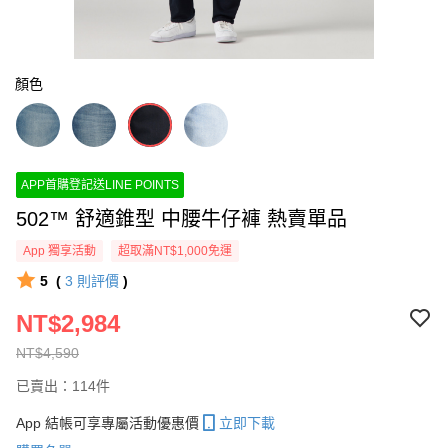
顏色
APP首購登記送LINE POINTS
502™ 舒適錐型 中腰牛仔褲 熱賣單品
App 獨享活動
超取滿NT$1,000免運
5
(
3
則評價
)
NT$2,984
NT$4,590
已賣出：114件
App 結帳可享專屬活動優惠價
立即下載