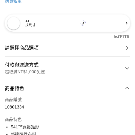
購買名單
AI
找尺寸
請選擇商品選項
付款與運送方式
超取滿NT$1,000免運
付款方式
商品特色
信用卡一次付款
商品編號
信用卡分期付款
10801334
3 期 0 利率 每期
NT$994
21家銀行
商品特色
6 期 0 利率 每期
NT$497
21家銀行
合作金庫商業銀行
第一商業銀行
541™寬鬆錐形
華南商業銀行
彰化商業銀行
合作金庫商業銀行
第一商業銀行
超商取貨付款
舒適彈性布料