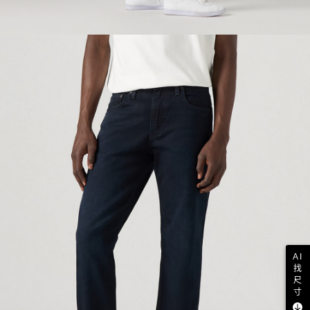
AI
找
尺
寸