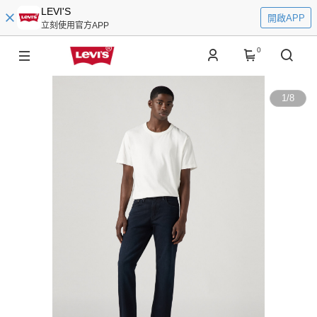
LEVI'S
開啟APP
立刻使用官方APP
0
1
/
8