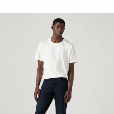
7-11取貨付款
醒簡訊。
每筆NT$70，滿NT$1,000(含以上)免運費
2.透過簡訊連結打開帳單後，可選擇「超商條碼／台灣大直營門市／銀行轉
帳／街口支付／iPASS MONEY」等通路繳費。
付款後7-11取貨
【注意事項】
每筆NT$70，滿NT$1,000(含以上)免運費
1.本服務係由「台灣大哥大股份有限公司」（以下簡稱本公司）所提供，讓
用戶於交易時，得透過本服務購買商品或服務，並由商店將買賣／分期付款
宅配(黑貓宅急便)
買賣價金債權讓與本公司後，依約使用本公司帳單繳交帳款。
每筆NT$100，滿NT$1,000(含以上)免運費
2.基於同意付款使用「大哥付你分期」之契約關係目的，商店將以您的個人
資料（包含姓名、電話或地址）提供予台灣大哥大進項蒐集、處理及利用，
由本公司與您本人進行分期帳單所需資料之確認、核對及更正。
宅配(離島)
3.完整用戶服務條款，請詳閱以下連結：
https://oppay.tw/userRule
每筆NT$100，滿NT$1,000(含以上)免運費