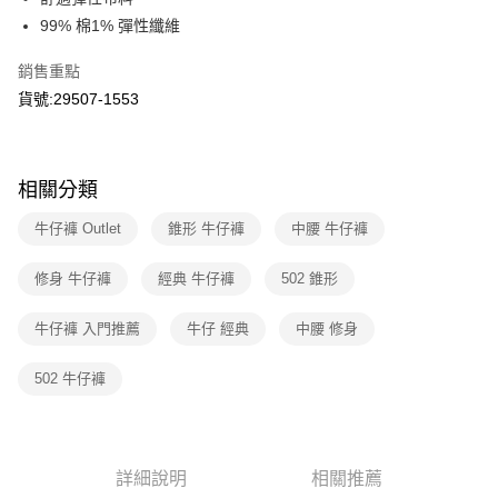
上海商業儲蓄銀行
台北富邦商業銀行
華南商業銀行
彰化商業銀行
國泰世華商業銀行
兆豐國際商業銀行
99% 棉1% 彈性纖維
LINE Pay
上海商業儲蓄銀行
台北富邦商業銀行
臺灣中小企業銀行
台中商業銀行
國泰世華商業銀行
兆豐國際商業銀行
銷售重點
匯豐（台灣）商業銀行
華泰商業銀行
Apple Pay
臺灣中小企業銀行
台中商業銀行
聯邦商業銀行
遠東國際商業銀行
貨號:29507-1553
匯豐（台灣）商業銀行
華泰商業銀行
街口支付
元大商業銀行
永豐商業銀行
聯邦商業銀行
遠東國際商業銀行
玉山商業銀行
星展（台灣）商業銀行
元大商業銀行
永豐商業銀行
悠遊付
台新國際商業銀行
中國信託商業銀行
玉山商業銀行
星展（台灣）商業銀行
相關分類
台灣樂天信用卡公司
台新國際商業銀行
中國信託商業銀行
Google Pay
台灣樂天信用卡公司
牛仔褲 Outlet
錐形 牛仔褲
中腰 牛仔褲
大哥付你分期
相關說明
修身 牛仔褲
經典 牛仔褲
502 錐形
【大哥付你分期使用說明】
1.本服務由台灣大哥大提供，台灣大哥大用戶可立即使用無須另外申請。
運送方式
牛仔褲 入門推薦
牛仔 經典
中腰 修身
2.付款方式選擇「大哥付你分期」，訂單成立後會自動跳轉到大哥付的交易
流程，驗證手機門號後，選擇欲分期的期數、繳款截止日，確認付款後即完
全家取貨付款
成交易。
502 牛仔褲
每筆NT$70，滿NT$1,000(含以上)免運費
3.實際核准額度、可分期數及費用金額請依後續交易確認頁面所載為準。
4.訂單成立30分鐘內，如未前往確認交易或遇審核未通過，訂單將自動取
付款後全家取貨
消。如遇「轉專審核」未通過狀況，表示未達大哥付你分期系統評分，恕無
法說明評估內容。
每筆NT$70，滿NT$1,000(含以上)免運費
【繳款方式說明】
詳細說明
相關推薦
1.分期款項不併入電信帳單，「大哥付你分期」於每月結算日後寄送繳費提