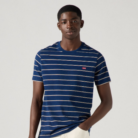
1.本服務係由「台灣大哥大股份有限公司」（以下簡稱本公司）所提供，讓
用戶於交易時，得透過本服務購買商品或服務，並由商店將買賣／分期付款
宅配(黑貓宅急便)
買賣價金債權讓與本公司後，依約使用本公司帳單繳交帳款。
每筆NT$100，滿NT$1,000(含以上)免運費
2.基於同意付款使用「大哥付你分期」之契約關係目的，商店將以您的個人
資料（包含姓名、電話或地址）提供予台灣大哥大進項蒐集、處理及利用，
由本公司與您本人進行分期帳單所需資料之確認、核對及更正。
宅配(離島)
3.完整用戶服務條款，請詳閱以下連結：
https://oppay.tw/userRule
每筆NT$100，滿NT$1,000(含以上)免運費