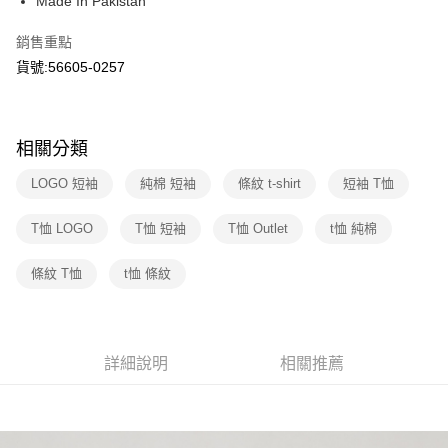
Made In Pakistan
街口支付
元大商業銀行
永豐商業銀行
聯邦商業銀行
遠東國際商業銀行
玉山商業銀行
星展（台灣）商業銀行
元大商業銀行
永豐商業銀行
銷售重點
悠遊付
台新國際商業銀行
中國信託商業銀行
玉山商業銀行
星展（台灣）商業銀行
貨號:56605-0257
台灣樂天信用卡公司
台新國際商業銀行
中國信託商業銀行
Google Pay
台灣樂天信用卡公司
大哥付你分期
相關說明
相關分類
【大哥付你分期使用說明】
1.本服務由台灣大哥大提供，台灣大哥大用戶可立即使用無須另外申請。
LOGO 短袖
純棉 短袖
條紋 t-shirt
短袖 T恤
運送方式
2.付款方式選擇「大哥付你分期」，訂單成立後會自動跳轉到大哥付的交易
流程，驗證手機門號後，選擇欲分期的期數、繳款截止日，確認付款後即完
全家取貨付款
T恤 LOGO
T恤 短袖
T恤 Outlet
t恤 純棉
成交易。
每筆NT$70，滿NT$1,000(含以上)免運費
3.實際核准額度、可分期數及費用金額請依後續交易確認頁面所載為準。
4.訂單成立30分鐘內，如未前往確認交易或遇審核未通過，訂單將自動取
條紋 T恤
t恤 條紋
付款後全家取貨
消。如遇「轉專審核」未通過狀況，表示未達大哥付你分期系統評分，恕無
法說明評估內容。
每筆NT$70，滿NT$1,000(含以上)免運費
【繳款方式說明】
1.分期款項不併入電信帳單，「大哥付你分期」於每月結算日後寄送繳費提
7-11取貨付款
詳細說明
相關推薦
醒簡訊。
每筆NT$70，滿NT$1,000(含以上)免運費
2.透過簡訊連結打開帳單後，可選擇「超商條碼／台灣大直營門市／銀行轉
帳／街口支付／iPASS MONEY」等通路繳費。
付款後7-11取貨
【注意事項】
每筆NT$70，滿NT$1,000(含以上)免運費