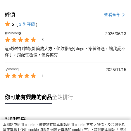
評價
查看全部
5
(
3
則評價
)
S********8
2026/06/13
|
S
這款短袖T恤設計簡約大方，條紋搭配小logo，穿著舒適，讓我愛不
釋手，搭配性極佳，值得擁有！
s*******1
2025/11/15
|
L
你可能有興趣的商品
全站排行
熱門標籤
本網站中使用 cookie，欲查詢有關本網站使用 cookie 方式之詳情，及若您不希
望在電腦上使用 cookie 時應如何變更電腦的 cookie 設定，請參閱本網站「
隱私