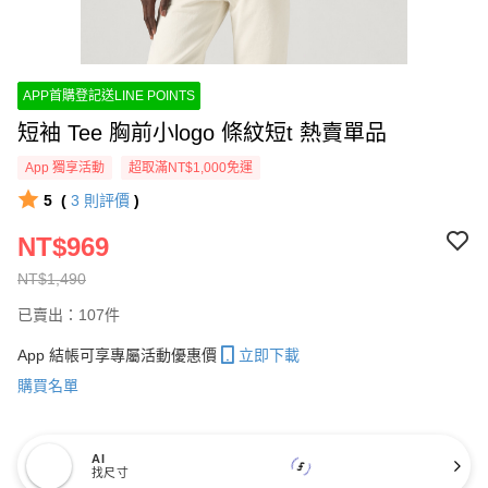
APP首購登記送LINE POINTS
短袖 Tee 胸前小logo 條紋短t 熱賣單品
App 獨享活動
超取滿NT$1,000免運
5
(
3
則評價
)
NT$969
NT$1,490
已賣出：107件
App 結帳可享專屬活動優惠價
立即下載
購買名單
AI
找尺寸