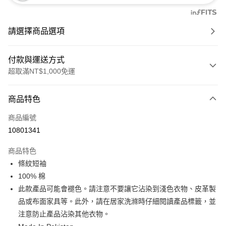
請選擇商品選項
付款與運送方式
超取滿NT$1,000免運
付款方式
商品特色
信用卡一次付款
商品編號
信用卡分期付款
10801341
3 期 0 利率 每期
NT$323
21家銀行
商品特色
6 期 0 利率 每期
NT$161
21家銀行
合作金庫商業銀行
第一商業銀行
條紋短袖
華南商業銀行
彰化商業銀行
合作金庫商業銀行
第一商業銀行
超商取貨付款
100% 棉
上海商業儲蓄銀行
台北富邦商業銀行
華南商業銀行
彰化商業銀行
國泰世華商業銀行
兆豐國際商業銀行
此款產品可能會褪色。請注意不要讓它沾染到淺色衣物、皮革製
LINE Pay
上海商業儲蓄銀行
台北富邦商業銀行
臺灣中小企業銀行
台中商業銀行
品或布面家具等。此外，請在居家洗滌時仔細閱讀產品標籤，並
國泰世華商業銀行
兆豐國際商業銀行
匯豐（台灣）商業銀行
華泰商業銀行
Apple Pay
臺灣中小企業銀行
台中商業銀行
注意防止產品沾染其他衣物。
聯邦商業銀行
遠東國際商業銀行
匯豐（台灣）商業銀行
華泰商業銀行