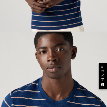
AI
找
尺
寸