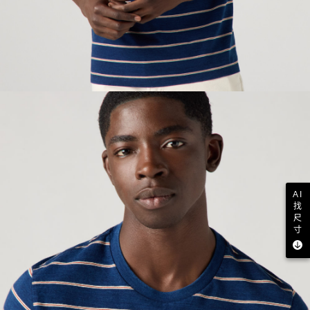
AI
找
尺
寸