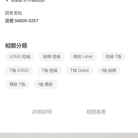
Made In Pakistan
街口支付
元大商業銀行
永豐商業銀行
聯邦商業銀行
遠東國際商業銀行
玉山商業銀行
星展（台灣）商業銀行
元大商業銀行
永豐商業銀行
銷售重點
悠遊付
台新國際商業銀行
中國信託商業銀行
玉山商業銀行
星展（台灣）商業銀行
貨號:56605-0257
台灣樂天信用卡公司
台新國際商業銀行
中國信託商業銀行
Google Pay
台灣樂天信用卡公司
大哥付你分期
相關說明
相關分類
【大哥付你分期使用說明】
1.本服務由台灣大哥大提供，台灣大哥大用戶可立即使用無須另外申請。
LOGO 短袖
純棉 短袖
條紋 t-shirt
短袖 T恤
運送方式
2.付款方式選擇「大哥付你分期」，訂單成立後會自動跳轉到大哥付的交易
流程，驗證手機門號後，選擇欲分期的期數、繳款截止日，確認付款後即完
全家取貨付款
T恤 LOGO
T恤 短袖
T恤 Outlet
t恤 純棉
成交易。
每筆NT$70，滿NT$1,000(含以上)免運費
3.實際核准額度、可分期數及費用金額請依後續交易確認頁面所載為準。
4.訂單成立30分鐘內，如未前往確認交易或遇審核未通過，訂單將自動取
條紋 T恤
t恤 條紋
付款後全家取貨
消。如遇「轉專審核」未通過狀況，表示未達大哥付你分期系統評分，恕無
法說明評估內容。
每筆NT$70，滿NT$1,000(含以上)免運費
【繳款方式說明】
1.分期款項不併入電信帳單，「大哥付你分期」於每月結算日後寄送繳費提
7-11取貨付款
詳細說明
相關推薦
醒簡訊。
每筆NT$70，滿NT$1,000(含以上)免運費
2.透過簡訊連結打開帳單後，可選擇「超商條碼／台灣大直營門市／銀行轉
帳／街口支付／iPASS MONEY」等通路繳費。
付款後7-11取貨
【注意事項】
每筆NT$70，滿NT$1,000(含以上)免運費