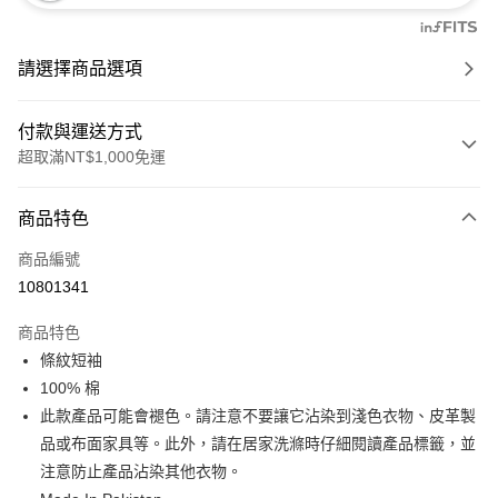
請選擇商品選項
付款與運送方式
超取滿NT$1,000免運
付款方式
商品特色
信用卡一次付款
商品編號
信用卡分期付款
10801341
3 期 0 利率 每期
NT$347
21家銀行
商品特色
6 期 0 利率 每期
NT$173
21家銀行
合作金庫商業銀行
第一商業銀行
條紋短袖
華南商業銀行
彰化商業銀行
合作金庫商業銀行
第一商業銀行
超商取貨付款
100% 棉
上海商業儲蓄銀行
台北富邦商業銀行
華南商業銀行
彰化商業銀行
國泰世華商業銀行
兆豐國際商業銀行
此款產品可能會褪色。請注意不要讓它沾染到淺色衣物、皮革製
LINE Pay
上海商業儲蓄銀行
台北富邦商業銀行
臺灣中小企業銀行
台中商業銀行
品或布面家具等。此外，請在居家洗滌時仔細閱讀產品標籤，並
國泰世華商業銀行
兆豐國際商業銀行
匯豐（台灣）商業銀行
華泰商業銀行
Apple Pay
臺灣中小企業銀行
台中商業銀行
注意防止產品沾染其他衣物。
聯邦商業銀行
遠東國際商業銀行
匯豐（台灣）商業銀行
華泰商業銀行