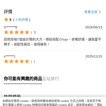
評價
查看全部
5
(
3
則評價
)
S********8
2026/06/13
|
S
這款短袖T恤設計簡約大方，條紋搭配小logo，穿著舒適，讓我愛不
釋手，搭配性極佳，值得擁有！
s*******1
2025/11/15
|
L
你可能有興趣的商品
全站排行
熱門標籤
本網站中使用 cookie，欲查詢有關本網站使用 cookie 方式之詳情，及若您不希
望在電腦上使用 cookie 時應如何變更電腦的 cookie 設定，請參閱本網站「
隱私