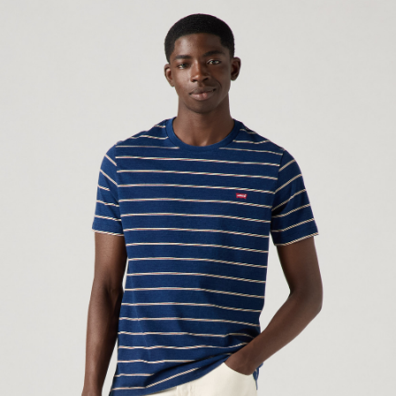
1.本服務係由「台灣大哥大股份有限公司」（以下簡稱本公司）所提供，讓
用戶於交易時，得透過本服務購買商品或服務，並由商店將買賣／分期付款
宅配(黑貓宅急便)
買賣價金債權讓與本公司後，依約使用本公司帳單繳交帳款。
每筆NT$100，滿NT$1,000(含以上)免運費
2.基於同意付款使用「大哥付你分期」之契約關係目的，商店將以您的個人
資料（包含姓名、電話或地址）提供予台灣大哥大進項蒐集、處理及利用，
由本公司與您本人進行分期帳單所需資料之確認、核對及更正。
宅配(離島)
3.完整用戶服務條款，請詳閱以下連結：
https://oppay.tw/userRule
每筆NT$100，滿NT$1,000(含以上)免運費