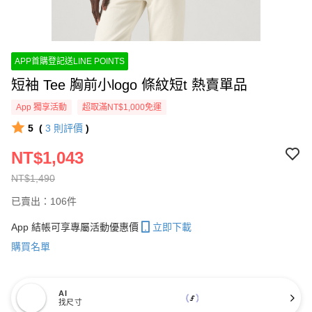
APP首購登記送LINE POINTS
短袖 Tee 胸前小logo 條紋短t 熱賣單品
App 獨享活動
超取滿NT$1,000免運
5
(
3
則評價
)
NT$1,043
NT$1,490
已賣出：106件
App 結帳可享專屬活動優惠價
立即下載
購買名單
AI
找尺寸