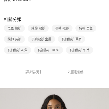
匯豐（台灣）商業銀行
華泰商業銀行
街口支付
元大商業銀行
永豐商業銀行
聯邦商業銀行
遠東國際商業銀行
玉山商業銀行
星展（台灣）商業銀行
元大商業銀行
永豐商業銀行
悠遊付
台新國際商業銀行
中國信託商業銀行
玉山商業銀行
星展（台灣）商業銀行
相關分類
台灣樂天信用卡公司
台新國際商業銀行
中國信託商業銀行
Google Pay
台灣樂天信用卡公司
黑色 襯衫
純棉 襯衫
長袖 襯衫
純棉 黑色
大哥付你分期
相關說明
純棉 長袖
長袖襯衫 金屬
長袖襯衫 單品
【大哥付你分期使用說明】
1.本服務由台灣大哥大提供，台灣大哥大用戶可立即使用無須另外申請。
運送方式
長袖襯衫 棉質
長袖襯衫 100%
長袖襯衫 領片
2.付款方式選擇「大哥付你分期」，訂單成立後會自動跳轉到大哥付的交易
流程，驗證手機門號後，選擇欲分期的期數、繳款截止日，確認付款後即完
全家取貨付款
成交易。
每筆NT$70，滿NT$1,000(含以上)免運費
3.實際核准額度、可分期數及費用金額請依後續交易確認頁面所載為準。
4.訂單成立30分鐘內，如未前往確認交易或遇審核未通過，訂單將自動取
詳細說明
相關推薦
付款後全家取貨
消。如遇「轉專審核」未通過狀況，表示未達大哥付你分期系統評分，恕無
法說明評估內容。
每筆NT$70，滿NT$1,000(含以上)免運費
【繳款方式說明】
1.分期款項不併入電信帳單，「大哥付你分期」於每月結算日後寄送繳費提
7-11取貨付款
醒簡訊。
每筆NT$70，滿NT$1,000(含以上)免運費
2.透過簡訊連結打開帳單後，可選擇「超商條碼／台灣大直營門市／銀行轉
帳／街口支付／iPASS MONEY」等通路繳費。
付款後7-11取貨
【注意事項】