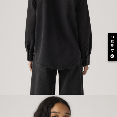
AI
找
尺
寸