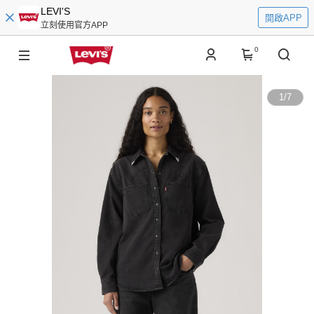
LEVI'S
開啟APP
立刻使用官方APP
0
1
/
7