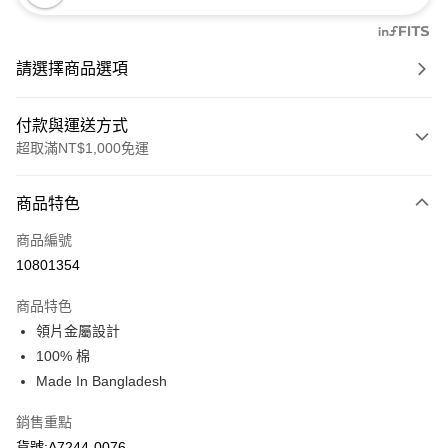
請選擇商品選項
付款與運送方式
超取滿NT$1,000免運
付款方式
商品特色
信用卡一次付款
商品編號
信用卡分期付款
10801354
3 期 0 利率 每期
NT$713
21家銀行
商品特色
6 期 0 利率 每期
NT$356
21家銀行
合作金庫商業銀行
第一商業銀行
領片金屬設計
華南商業銀行
彰化商業銀行
合作金庫商業銀行
第一商業銀行
超商取貨付款
100% 棉
上海商業儲蓄銀行
台北富邦商業銀行
華南商業銀行
彰化商業銀行
國泰世華商業銀行
兆豐國際商業銀行
Made In Bangladesh
LINE Pay
上海商業儲蓄銀行
台北富邦商業銀行
臺灣中小企業銀行
台中商業銀行
國泰世華商業銀行
兆豐國際商業銀行
銷售重點
匯豐（台灣）商業銀行
華泰商業銀行
Apple Pay
臺灣中小企業銀行
台中商業銀行
聯邦商業銀行
遠東國際商業銀行
貨號:A7244-0076