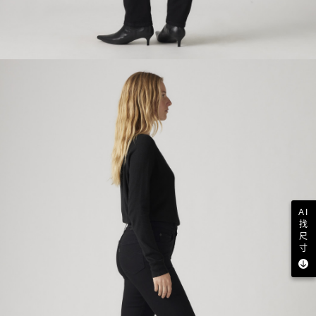
AI
找
尺
寸