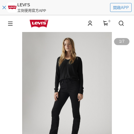
LEVI'S
開啟APP
立刻使用官方APP
0
1
/
7