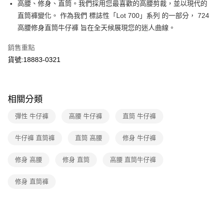
匯豐（台灣）商業銀行
華泰商業銀行
高腰、修身、直筒。我們採用您最喜歡的高腰剪裁，並以現代的
街口支付
元大商業銀行
永豐商業銀行
聯邦商業銀行
遠東國際商業銀行
直筒褲變化。 作為我們 標誌性「Lot 700」系列 的一部分， 724
玉山商業銀行
星展（台灣）商業銀行
元大商業銀行
永豐商業銀行
悠遊付
高腰修身直筒牛仔褲 旨在全天候展現您的迷人曲線。
台新國際商業銀行
中國信託商業銀行
玉山商業銀行
星展（台灣）商業銀行
台灣樂天信用卡公司
台新國際商業銀行
中國信託商業銀行
Google Pay
銷售重點
台灣樂天信用卡公司
貨號:18883-0321
大哥付你分期
相關說明
【大哥付你分期使用說明】
1.本服務由台灣大哥大提供，台灣大哥大用戶可立即使用無須另外申請。
運送方式
相關分類
2.付款方式選擇「大哥付你分期」，訂單成立後會自動跳轉到大哥付的交易
流程，驗證手機門號後，選擇欲分期的期數、繳款截止日，確認付款後即完
全家取貨付款
彈性 牛仔褲
高腰 牛仔褲
直筒 牛仔褲
成交易。
每筆NT$70，滿NT$1,000(含以上)免運費
3.實際核准額度、可分期數及費用金額請依後續交易確認頁面所載為準。
4.訂單成立30分鐘內，如未前往確認交易或遇審核未通過，訂單將自動取
牛仔褲 直筒褲
直筒 高腰
修身 牛仔褲
付款後全家取貨
消。如遇「轉專審核」未通過狀況，表示未達大哥付你分期系統評分，恕無
法說明評估內容。
每筆NT$70，滿NT$1,000(含以上)免運費
修身 高腰
修身 直筒
高腰 直筒牛仔褲
【繳款方式說明】
1.分期款項不併入電信帳單，「大哥付你分期」於每月結算日後寄送繳費提
7-11取貨付款
醒簡訊。
修身 直筒褲
每筆NT$70，滿NT$1,000(含以上)免運費
2.透過簡訊連結打開帳單後，可選擇「超商條碼／台灣大直營門市／銀行轉
帳／街口支付／iPASS MONEY」等通路繳費。
付款後7-11取貨
【注意事項】