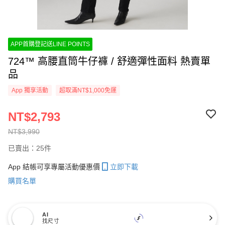
APP首購登記送LINE POINTS
724™ 高腰直筒牛仔褲 / 舒適彈性面料 熱賣單
品
App 獨享活動
超取滿NT$1,000免運
NT$2,793
NT$3,990
已賣出：25件
App 結帳可享專屬活動優惠價
立即下載
購買名單
AI
找尺寸