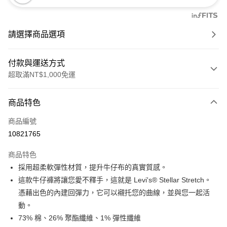
請選擇商品選項
付款與運送方式
超取滿NT$1,000免運
付款方式
商品特色
信用卡一次付款
商品編號
信用卡分期付款
10821765
3 期 0 利率 每期
NT$931
21家銀行
商品特色
6 期 0 利率 每期
NT$465
21家銀行
合作金庫商業銀行
第一商業銀行
採用超柔軟彈性材質，提升牛仔布的真實質感。
華南商業銀行
彰化商業銀行
合作金庫商業銀行
第一商業銀行
超商取貨付款
這款牛仔褲將讓您愛不釋手，這就是 Levi's® Stellar Stretch。
上海商業儲蓄銀行
台北富邦商業銀行
華南商業銀行
彰化商業銀行
國泰世華商業銀行
兆豐國際商業銀行
憑藉出色的內建回彈力，它可以襯托您的曲線，並與您一起活
LINE Pay
上海商業儲蓄銀行
台北富邦商業銀行
臺灣中小企業銀行
台中商業銀行
動。
國泰世華商業銀行
兆豐國際商業銀行
匯豐（台灣）商業銀行
華泰商業銀行
Apple Pay
臺灣中小企業銀行
台中商業銀行
73% 棉、26% 聚酯纖維、1% 彈性纖維
聯邦商業銀行
遠東國際商業銀行