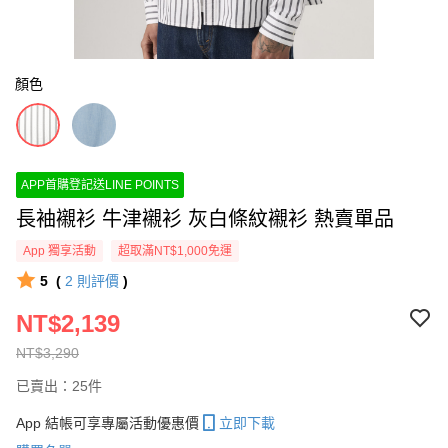
顏色
APP首購登記送LINE POINTS
長袖襯衫 牛津襯衫 灰白條紋襯衫 熱賣單品
App 獨享活動
超取滿NT$1,000免運
5
(
2
則評價
)
NT$2,139
NT$3,290
已賣出：25件
App 結帳可享專屬活動優惠價
立即下載