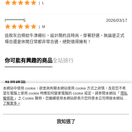
|
L
l************5
2026/03/17
|
M
這款灰白條紋牛津襯衫，設計簡約且時尚，穿著舒適，無論是正式
場合還是休閒日常都非常合適，絕對值得擁有！
你可能有興趣的商品
全站排行
熱門標籤
本網站中使用 cookie，欲查詢有關本網站使用 cookie 方式之詳情，及若您不希
望在電腦上使用 cookie 時應如何變更電腦的 cookie 設定，請參閱本網站「
隱私
權條款
」之 Cookie 聲明。您繼續使用本網站即表示您同意本公司得按本網站使
用條款之 Cookie 聲明使用 cookie。
了解更多 >
我知道了