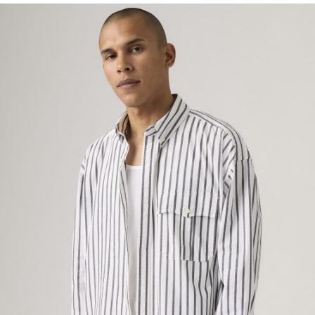
7-11取貨付款
醒簡訊。
每筆NT$70，滿NT$1,000(含以上)免運費
2.透過簡訊連結打開帳單後，可選擇「超商條碼／台灣大直營門市／銀行轉
帳／街口支付／iPASS MONEY」等通路繳費。
付款後7-11取貨
【注意事項】
每筆NT$70，滿NT$1,000(含以上)免運費
1.本服務係由「台灣大哥大股份有限公司」（以下簡稱本公司）所提供，讓
用戶於交易時，得透過本服務購買商品或服務，並由商店將買賣／分期付款
宅配(黑貓宅急便)
買賣價金債權讓與本公司後，依約使用本公司帳單繳交帳款。
每筆NT$100，滿NT$1,000(含以上)免運費
2.基於同意付款使用「大哥付你分期」之契約關係目的，商店將以您的個人
資料（包含姓名、電話或地址）提供予台灣大哥大進項蒐集、處理及利用，
由本公司與您本人進行分期帳單所需資料之確認、核對及更正。
宅配(離島)
3.完整用戶服務條款，請詳閱以下連結：
https://oppay.tw/userRule
每筆NT$100，滿NT$1,000(含以上)免運費