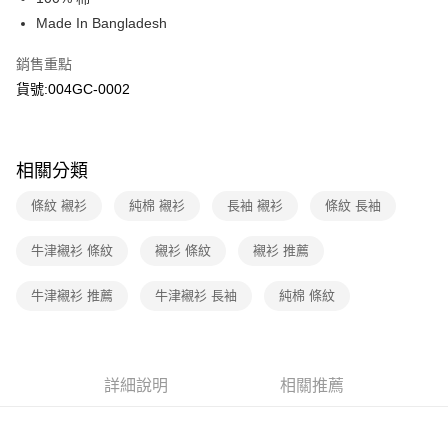
上海商業儲蓄銀行
台北富邦商業銀行
華南商業銀行
彰化商業銀行
國泰世華商業銀行
兆豐國際商業銀行
Made In Bangladesh
LINE Pay
上海商業儲蓄銀行
台北富邦商業銀行
臺灣中小企業銀行
台中商業銀行
國泰世華商業銀行
兆豐國際商業銀行
銷售重點
匯豐（台灣）商業銀行
華泰商業銀行
Apple Pay
臺灣中小企業銀行
台中商業銀行
聯邦商業銀行
遠東國際商業銀行
貨號:004GC-0002
匯豐（台灣）商業銀行
華泰商業銀行
街口支付
元大商業銀行
永豐商業銀行
聯邦商業銀行
遠東國際商業銀行
玉山商業銀行
星展（台灣）商業銀行
元大商業銀行
永豐商業銀行
悠遊付
台新國際商業銀行
中國信託商業銀行
玉山商業銀行
星展（台灣）商業銀行
相關分類
台灣樂天信用卡公司
台新國際商業銀行
中國信託商業銀行
Google Pay
台灣樂天信用卡公司
條紋 襯衫
純棉 襯衫
長袖 襯衫
條紋 長袖
大哥付你分期
相關說明
牛津襯衫 條紋
襯衫 條紋
襯衫 推薦
【大哥付你分期使用說明】
1.本服務由台灣大哥大提供，台灣大哥大用戶可立即使用無須另外申請。
運送方式
牛津襯衫 推薦
牛津襯衫 長袖
純棉 條紋
2.付款方式選擇「大哥付你分期」，訂單成立後會自動跳轉到大哥付的交易
流程，驗證手機門號後，選擇欲分期的期數、繳款截止日，確認付款後即完
全家取貨付款
成交易。
每筆NT$70，滿NT$1,000(含以上)免運費
3.實際核准額度、可分期數及費用金額請依後續交易確認頁面所載為準。
4.訂單成立30分鐘內，如未前往確認交易或遇審核未通過，訂單將自動取
詳細說明
相關推薦
付款後全家取貨
消。如遇「轉專審核」未通過狀況，表示未達大哥付你分期系統評分，恕無
法說明評估內容。
每筆NT$70，滿NT$1,000(含以上)免運費
【繳款方式說明】
1.分期款項不併入電信帳單，「大哥付你分期」於每月結算日後寄送繳費提