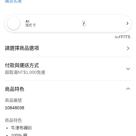
購買名單
AI
找尺寸
請選擇商品選項
付款與運送方式
超取滿NT$1,000免運
付款方式
商品特色
信用卡一次付款
商品編號
信用卡分期付款
10848038
3 期 0 利率 每期
NT$713
21家銀行
商品特色
6 期 0 利率 每期
NT$356
21家銀行
合作金庫商業銀行
第一商業銀行
牛津布襯衫
華南商業銀行
彰化商業銀行
合作金庫商業銀行
第一商業銀行
超商取貨付款
100% 棉