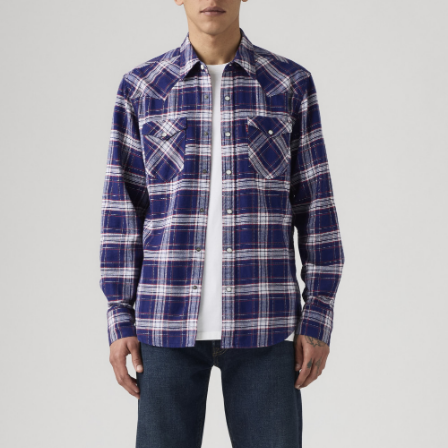
1.本服務係由「台灣大哥大股份有限公司」（以下簡稱本公司）所提供，讓
用戶於交易時，得透過本服務購買商品或服務，並由商店將買賣／分期付款
宅配(黑貓宅急便)
買賣價金債權讓與本公司後，依約使用本公司帳單繳交帳款。
每筆NT$100，滿NT$1,000(含以上)免運費
2.基於同意付款使用「大哥付你分期」之契約關係目的，商店將以您的個人
資料（包含姓名、電話或地址）提供予台灣大哥大進項蒐集、處理及利用，
由本公司與您本人進行分期帳單所需資料之確認、核對及更正。
宅配(離島)
3.完整用戶服務條款，請詳閱以下連結：
https://oppay.tw/userRule
每筆NT$100，滿NT$1,000(含以上)免運費