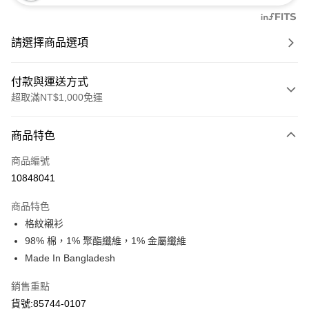
請選擇商品選項
付款與運送方式
超取滿NT$1,000免運
付款方式
商品特色
信用卡一次付款
商品編號
信用卡分期付款
10848041
3 期 0 利率 每期
NT$713
21家銀行
商品特色
6 期 0 利率 每期
NT$356
21家銀行
合作金庫商業銀行
第一商業銀行
格紋襯衫
華南商業銀行
彰化商業銀行
合作金庫商業銀行
第一商業銀行
超商取貨付款
98% 棉，1% 聚酯纖維，1% 金屬纖維
上海商業儲蓄銀行
台北富邦商業銀行
華南商業銀行
彰化商業銀行
國泰世華商業銀行
兆豐國際商業銀行
Made In Bangladesh
LINE Pay
上海商業儲蓄銀行
台北富邦商業銀行
臺灣中小企業銀行
台中商業銀行
國泰世華商業銀行
兆豐國際商業銀行
銷售重點
匯豐（台灣）商業銀行
華泰商業銀行
Apple Pay
臺灣中小企業銀行
台中商業銀行
聯邦商業銀行
遠東國際商業銀行
貨號:85744-0107
匯豐（台灣）商業銀行
華泰商業銀行