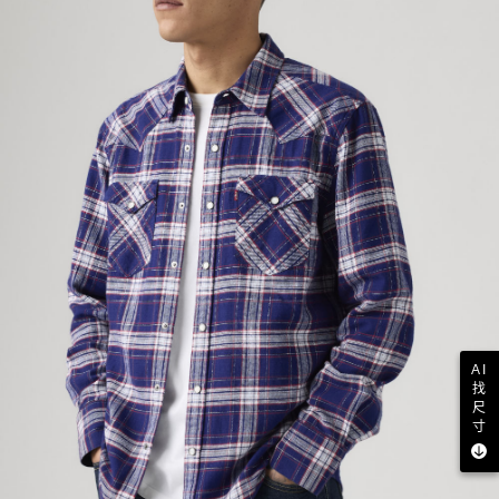
AI
找
尺
寸