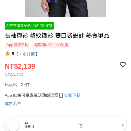
APP首購登記送LINE POINTS
長袖襯衫 格紋襯衫 雙口袋設計 熱賣單品
App 獨享活動
超取滿NT$1,000免運
5
(
1
則評價
)
NT$2,139
NT$3,290
已賣出：29件
App 結帳可享專屬活動優惠價
立即下載
購買名單
AI
找尺寸