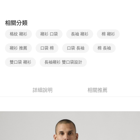
街口支付
元大商業銀行
永豐商業銀行
聯邦商業銀行
遠東國際商業銀行
玉山商業銀行
星展（台灣）商業銀行
元大商業銀行
永豐商業銀行
悠遊付
台新國際商業銀行
中國信託商業銀行
玉山商業銀行
星展（台灣）商業銀行
相關分類
台灣樂天信用卡公司
台新國際商業銀行
中國信託商業銀行
Google Pay
台灣樂天信用卡公司
格紋 襯衫
襯衫 口袋
長袖 襯衫
棉 襯衫
大哥付你分期
相關說明
襯衫 推薦
口袋 棉
口袋 長袖
棉 長袖
【大哥付你分期使用說明】
1.本服務由台灣大哥大提供，台灣大哥大用戶可立即使用無須另外申請。
運送方式
雙口袋 襯衫
長袖襯衫 雙口袋設計
2.付款方式選擇「大哥付你分期」，訂單成立後會自動跳轉到大哥付的交易
流程，驗證手機門號後，選擇欲分期的期數、繳款截止日，確認付款後即完
全家取貨付款
成交易。
每筆NT$70，滿NT$1,000(含以上)免運費
3.實際核准額度、可分期數及費用金額請依後續交易確認頁面所載為準。
4.訂單成立30分鐘內，如未前往確認交易或遇審核未通過，訂單將自動取
詳細說明
相關推薦
付款後全家取貨
消。如遇「轉專審核」未通過狀況，表示未達大哥付你分期系統評分，恕無
法說明評估內容。
每筆NT$70，滿NT$1,000(含以上)免運費
【繳款方式說明】
1.分期款項不併入電信帳單，「大哥付你分期」於每月結算日後寄送繳費提
7-11取貨付款
醒簡訊。
每筆NT$70，滿NT$1,000(含以上)免運費
2.透過簡訊連結打開帳單後，可選擇「超商條碼／台灣大直營門市／銀行轉
帳／街口支付／iPASS MONEY」等通路繳費。
付款後7-11取貨
【注意事項】
每筆NT$70，滿NT$1,000(含以上)免運費