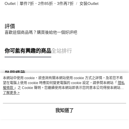
Outlet｜單件7折．2件85折．3件再7折
女裝Outlet
評價
喜歡這個商品嗎？購買後給他一個好評吧
你可能有興趣的商品
全站排行
熱門標籤
本網站中使用 cookie，欲查詢有關本網站使用 cookie 方式之詳情，及若您不希
望在電腦上使用 cookie 時應如何變更電腦的 cookie 設定，請參閱本網站「
隱私
權條款
」之 Cookie 聲明。您繼續使用本網站即表示您同意本公司得按本網站使
用條款之 Cookie 聲明使用 cookie。
了解更多 >
我知道了