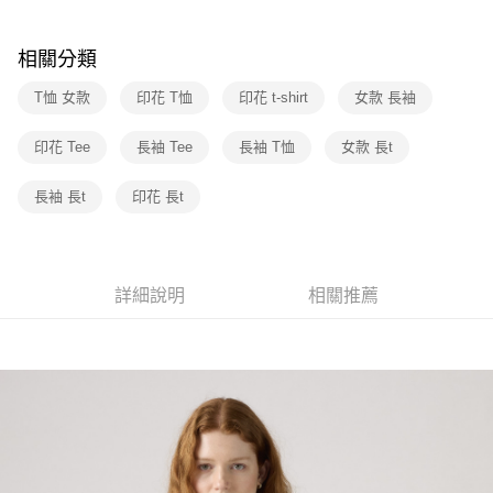
玉山商業銀行
星展（台灣）商業銀行
元大商業銀行
永豐商業銀行
悠遊付
台新國際商業銀行
中國信託商業銀行
玉山商業銀行
星展（台灣）商業銀行
相關分類
台灣樂天信用卡公司
台新國際商業銀行
中國信託商業銀行
Google Pay
台灣樂天信用卡公司
T恤 女款
印花 T恤
印花 t-shirt
女款 長袖
大哥付你分期
相關說明
印花 Tee
長袖 Tee
長袖 T恤
女款 長t
【大哥付你分期使用說明】
1.本服務由台灣大哥大提供，台灣大哥大用戶可立即使用無須另外申請。
運送方式
長袖 長t
印花 長t
2.付款方式選擇「大哥付你分期」，訂單成立後會自動跳轉到大哥付的交易
流程，驗證手機門號後，選擇欲分期的期數、繳款截止日，確認付款後即完
全家取貨付款
成交易。
每筆NT$70，滿NT$1,000(含以上)免運費
3.實際核准額度、可分期數及費用金額請依後續交易確認頁面所載為準。
4.訂單成立30分鐘內，如未前往確認交易或遇審核未通過，訂單將自動取
詳細說明
相關推薦
付款後全家取貨
消。如遇「轉專審核」未通過狀況，表示未達大哥付你分期系統評分，恕無
法說明評估內容。
每筆NT$70，滿NT$1,000(含以上)免運費
【繳款方式說明】
1.分期款項不併入電信帳單，「大哥付你分期」於每月結算日後寄送繳費提
7-11取貨付款
醒簡訊。
每筆NT$70，滿NT$1,000(含以上)免運費
2.透過簡訊連結打開帳單後，可選擇「超商條碼／台灣大直營門市／銀行轉
帳／街口支付／iPASS MONEY」等通路繳費。
付款後7-11取貨
【注意事項】
每筆NT$70，滿NT$1,000(含以上)免運費
1.本服務係由「台灣大哥大股份有限公司」（以下簡稱本公司）所提供，讓