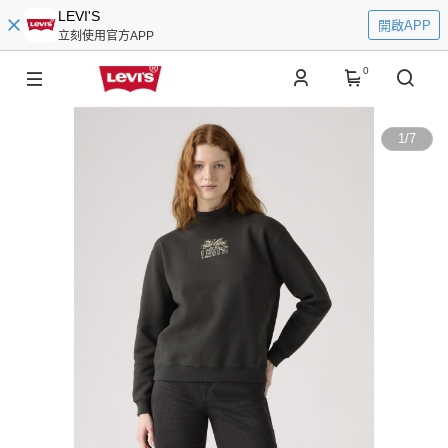
LEVI'S
開啟APP
立刻使用官方APP
0
1
/
7