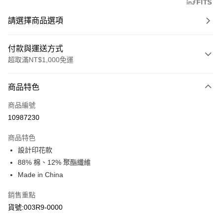
請選擇商品選項
付款與運送方式
超取滿NT$1,000免運
付款方式
商品特色
信用卡一次付款
商品編號
信用卡分期付款
10987230
3 期 0 利率 每期
NT$713
21家銀行
商品特色
6 期 0 利率 每期
NT$356
21家銀行
合作金庫商業銀行
第一商業銀行
設計印花款
華南商業銀行
彰化商業銀行
合作金庫商業銀行
第一商業銀行
超商取貨付款
88% 棉、12% 聚酯纖維
上海商業儲蓄銀行
台北富邦商業銀行
華南商業銀行
彰化商業銀行
國泰世華商業銀行
兆豐國際商業銀行
Made in China
LINE Pay
上海商業儲蓄銀行
台北富邦商業銀行
臺灣中小企業銀行
台中商業銀行
國泰世華商業銀行
兆豐國際商業銀行
銷售重點
匯豐（台灣）商業銀行
華泰商業銀行
Apple Pay
臺灣中小企業銀行
台中商業銀行
聯邦商業銀行
遠東國際商業銀行
貨號:003R9-0000
匯豐（台灣）商業銀行
華泰商業銀行
街口支付
元大商業銀行
永豐商業銀行
聯邦商業銀行
遠東國際商業銀行