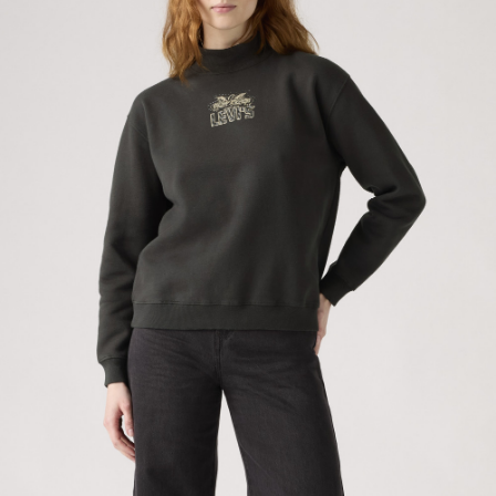
用戶於交易時，得透過本服務購買商品或服務，並由商店將買賣／分期付款
宅配(黑貓宅急便)
買賣價金債權讓與本公司後，依約使用本公司帳單繳交帳款。
每筆NT$100，滿NT$1,000(含以上)免運費
2.基於同意付款使用「大哥付你分期」之契約關係目的，商店將以您的個人
資料（包含姓名、電話或地址）提供予台灣大哥大進項蒐集、處理及利用，
由本公司與您本人進行分期帳單所需資料之確認、核對及更正。
宅配(離島)
3.完整用戶服務條款，請詳閱以下連結：
https://oppay.tw/userRule
每筆NT$100，滿NT$1,000(含以上)免運費