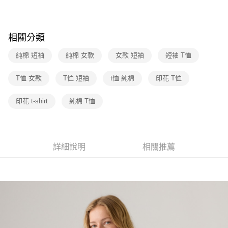
街口支付
元大商業銀行
永豐商業銀行
聯邦商業銀行
遠東國際商業銀行
玉山商業銀行
星展（台灣）商業銀行
元大商業銀行
永豐商業銀行
悠遊付
台新國際商業銀行
中國信託商業銀行
玉山商業銀行
星展（台灣）商業銀行
相關分類
台灣樂天信用卡公司
台新國際商業銀行
中國信託商業銀行
Google Pay
台灣樂天信用卡公司
純棉 短袖
純棉 女款
女款 短袖
短袖 T恤
大哥付你分期
相關說明
T恤 女款
T恤 短袖
t恤 純棉
印花 T恤
【大哥付你分期使用說明】
1.本服務由台灣大哥大提供，台灣大哥大用戶可立即使用無須另外申請。
運送方式
印花 t-shirt
純棉 T恤
2.付款方式選擇「大哥付你分期」，訂單成立後會自動跳轉到大哥付的交易
流程，驗證手機門號後，選擇欲分期的期數、繳款截止日，確認付款後即完
全家取貨付款
成交易。
每筆NT$70，滿NT$1,000(含以上)免運費
3.實際核准額度、可分期數及費用金額請依後續交易確認頁面所載為準。
4.訂單成立30分鐘內，如未前往確認交易或遇審核未通過，訂單將自動取
詳細說明
相關推薦
付款後全家取貨
消。如遇「轉專審核」未通過狀況，表示未達大哥付你分期系統評分，恕無
法說明評估內容。
每筆NT$70，滿NT$1,000(含以上)免運費
【繳款方式說明】
1.分期款項不併入電信帳單，「大哥付你分期」於每月結算日後寄送繳費提
7-11取貨付款
醒簡訊。
每筆NT$70，滿NT$1,000(含以上)免運費
2.透過簡訊連結打開帳單後，可選擇「超商條碼／台灣大直營門市／銀行轉
帳／街口支付／iPASS MONEY」等通路繳費。
付款後7-11取貨
【注意事項】
每筆NT$70，滿NT$1,000(含以上)免運費