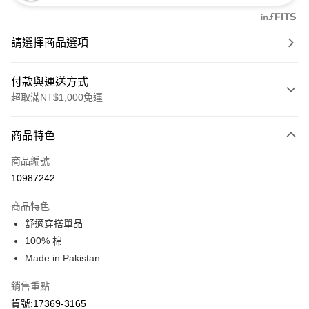
請選擇商品選項
付款與運送方式
超取滿NT$1,000免運
付款方式
商品特色
信用卡一次付款
商品編號
信用卡分期付款
10987242
3 期 0 利率 每期
NT$279
21家銀行
商品特色
6 期 0 利率 每期
NT$139
21家銀行
合作金庫商業銀行
第一商業銀行
舒適穿搭單品
華南商業銀行
彰化商業銀行
合作金庫商業銀行
第一商業銀行
超商取貨付款
100% 棉
上海商業儲蓄銀行
台北富邦商業銀行
華南商業銀行
彰化商業銀行
國泰世華商業銀行
兆豐國際商業銀行
Made in Pakistan
LINE Pay
上海商業儲蓄銀行
台北富邦商業銀行
臺灣中小企業銀行
台中商業銀行
國泰世華商業銀行
兆豐國際商業銀行
銷售重點
匯豐（台灣）商業銀行
華泰商業銀行
Apple Pay
臺灣中小企業銀行
台中商業銀行
聯邦商業銀行
遠東國際商業銀行
貨號:17369-3165
匯豐（台灣）商業銀行
華泰商業銀行