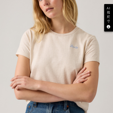
AI
找
尺
寸