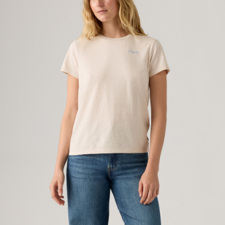
1.本服務係由「台灣大哥大股份有限公司」（以下簡稱本公司）所提供，讓
用戶於交易時，得透過本服務購買商品或服務，並由商店將買賣／分期付款
宅配(黑貓宅急便)
買賣價金債權讓與本公司後，依約使用本公司帳單繳交帳款。
每筆NT$100，滿NT$1,000(含以上)免運費
2.基於同意付款使用「大哥付你分期」之契約關係目的，商店將以您的個人
資料（包含姓名、電話或地址）提供予台灣大哥大進項蒐集、處理及利用，
由本公司與您本人進行分期帳單所需資料之確認、核對及更正。
宅配(離島)
3.完整用戶服務條款，請詳閱以下連結：
https://oppay.tw/userRule
每筆NT$100，滿NT$1,000(含以上)免運費