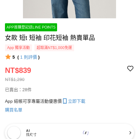
APP首購登記送LINE POINTS
女款 短t 短袖 印花短袖 熱賣單品
App 獨享活動
超取滿NT$1,000免運
5
(
1
則評價
)
NT$839
NT$1,290
已賣出：28件
App 結帳可享專屬活動優惠價
立即下載
購買名單
AI
找尺寸