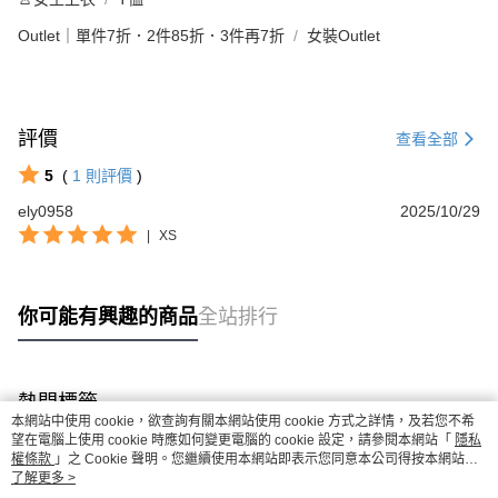
Outlet｜單件7折．2件85折．3件再7折
女裝Outlet
評價
查看全部
5
(
1
則評價
)
ely0958
2025/10/29
|
XS
你可能有興趣的商品
全站排行
熱門標籤
本網站中使用 cookie，欲查詢有關本網站使用 cookie 方式之詳情，及若您不希
望在電腦上使用 cookie 時應如何變更電腦的 cookie 設定，請參閱本網站「
隱私
權條款
」之 Cookie 聲明。您繼續使用本網站即表示您同意本公司得按本網站使
用條款之 Cookie 聲明使用 cookie。
了解更多 >