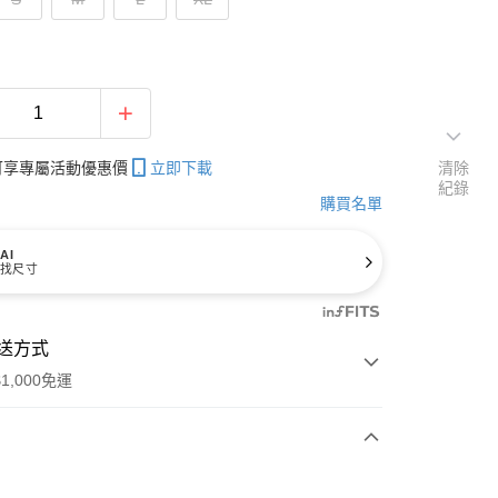
帳可享專屬活動優惠價
立即下載
清除
紀錄
購買名單
AI
找尺寸
送方式
1,000免運
次付款