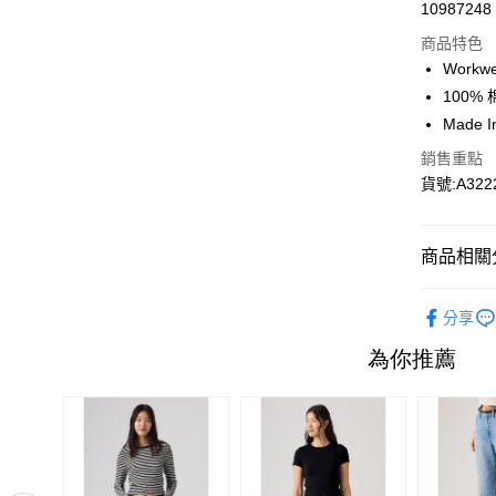
10987248
信用卡分
商品特色
3 期 
Work
6 期 
合作金
100% 
華南商
Made I
合作金
超商取貨
上海商
華南商
銷售重點
國泰世
LINE Pay
上海商
貨號:A322
臺灣中
國泰世
匯豐（
Apple Pay
臺灣中
聯邦商
匯豐（
街口支付
商品相關分
元大商
聯邦商
玉山商
元大商
悠遊付
👕男生上
台新國
玉山商
分享
台灣樂
台新國
Google Pa
Outlet
台灣樂
大哥付你
相關說明
【大哥付
1.本服務
2.付款方
運送方式
流程，驗