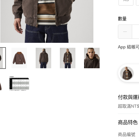
數量
App 結
付款與運
超取滿NT$
付款方式
商品特色
信用卡一
商品編號