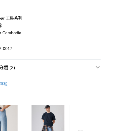
期付款
0 利率 每期
NT$1,298
21家銀行
wear 工裝系列
0 利率 每期
NT$649
21家銀行
庫商業銀行
第一商業銀行
棉
業銀行
彰化商業銀行
n Cambodia
庫商業銀行
第一商業銀行
付款
業儲蓄銀行
台北富邦商業銀行
業銀行
彰化商業銀行
華商業銀行
兆豐國際商業銀行
業儲蓄銀行
台北富邦商業銀行
2-0017
小企業銀行
台中商業銀行
華商業銀行
兆豐國際商業銀行
台灣）商業銀行
華泰商業銀行
小企業銀行
台中商業銀行
業銀行
遠東國際商業銀行
台灣）商業銀行
華泰商業銀行
類 (2)
業銀行
永豐商業銀行
業銀行
遠東國際商業銀行
業銀行
星展（台灣）商業銀行
業銀行
永豐商業銀行
衣
外套 & 毛衣
際商業銀行
中國信託商業銀行
業銀行
星展（台灣）商業銀行
客服
天信用卡公司
際商業銀行
中國信託商業銀行
y
｜單件7折．2件85折．3件再7折
男裝Outlet
天信用卡公司
分期
你分期使用說明】
由台灣大哥大提供，台灣大哥大用戶可立即使用無須另外申請。
式選擇「大哥付你分期」，訂單成立後會自動跳轉到大哥付的交易
證手機門號後，選擇欲分期的期數、繳款截止日，確認付款後即