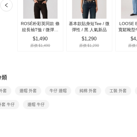
完成交易
全家取貨
3.實際核
每筆NT$7
4.訂單成
消。如遇
付款後全
無法說明
【繳款方
每筆NT$7
1.分期款
醒簡訊。
7-11取貨
2.透過簡
每筆NT$7
帳／街口支
【注意事
付款後7-1
1.本服務
每筆NT$7
用戶於交
分類
款買賣價
宅配(黑貓
2.基於同
資料（包
外套
連帽 外套
牛仔 連帽
純棉 外套
工裝 外套
每筆NT$1
用，由本
3.完整用
宅配(離島)
外套 牛仔
連帽 牛仔
每筆NT$1