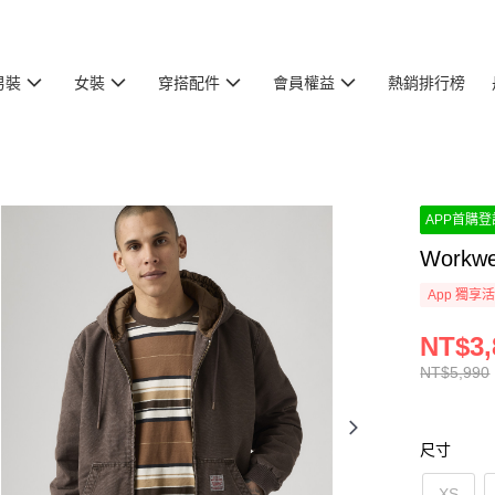
男裝
女裝
穿搭配件
會員權益
熱銷排行榜
APP首購登記
Work
App 獨享
NT$3,
NT$5,990
尺寸
XS