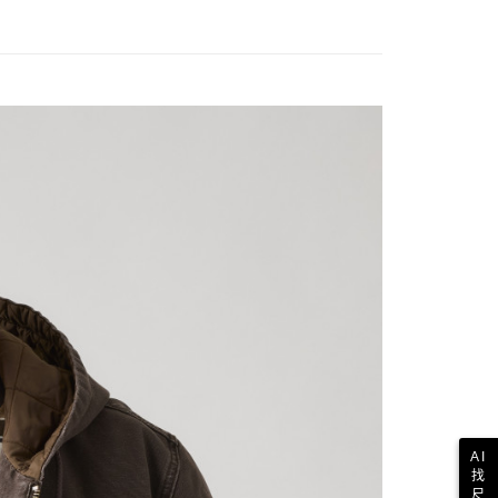
AI
找
尺