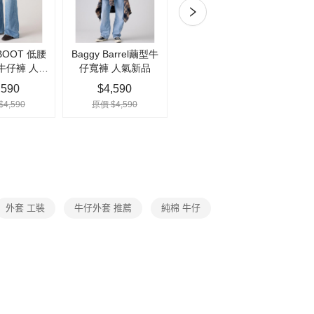
。
付款
准額度、可分期數及費用金額請依後續交易確認頁面所載為準。
0，滿NT$1,000(含以上)免運費
立30分鐘內，如未前往確認交易或遇審核未通過，訂單將自動取
「轉專審核」未通過狀況，表示未達大哥付你分期系統評分，恕
家取貨
評估內容。
式說明】
0，滿NT$1,000(含以上)免運費
項不併入電信帳單，「大哥付你分期」於每月結算日後寄送繳費提
付款
訊連結打開帳單後，可選擇「超商條碼／台灣大直營門市／銀行轉
0，滿NT$1,000(含以上)免運費
付／iPASS MONEY」等通路繳費。
項】
1取貨
係由「台灣大哥大股份有限公司」（以下簡稱本公司）所提供，讓
0，滿NT$1,000(含以上)免運費
易時，得透過本服務購買商品或服務，並由商店將買賣／分期付
金債權讓與本公司後，依約使用本公司帳單繳交帳款。
宅急便)
意付款使用「大哥付你分期」之契約關係目的，商店將以您的個人
含姓名、電話或地址）提供予台灣大哥大進項蒐集、處理及利
外套 工裝
牛仔外套 推薦
純棉 牛仔
00，滿NT$1,000(含以上)免運費
公司與您本人進行分期帳單所需資料之確認、核對及更正。
戶服務條款，請詳閱以下連結：
https://oppay.tw/userRule
00，滿NT$1,000(含以上)免運費