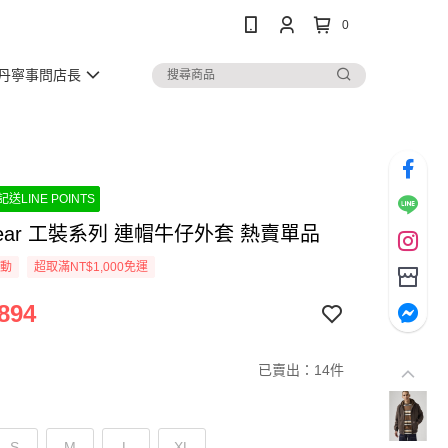
0
丹寧事問店長
送LINE POINTS
wear 工裝系列 連帽牛仔外套 熱賣單品
活動
超取滿NT$1,000免運
894
已賣出：14件
S
M
L
XL