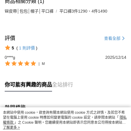
商品相關分類 (1)
🎒皮帶│包包│帽子│平口褲
平口褲3件1290、4件1490
評價
查看全部
5
(
1
則評價
)
0****g
2025/12/14
|
M
你可能有興趣的商品
全站排行
熱門標籤
本網站中使用 cookie，欲查詢有關本網站使用 cookie 方式之詳情，及若您不希
望在電腦上使用 cookie 時應如何變更電腦的 cookie 設定，請參閱本網站「
隱私
權條款
」之 Cookie 聲明。您繼續使用本網站即表示您同意本公司得按本網站使
用條款之 Cookie 聲明使用 cookie。
了解更多 >