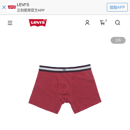
LEVI'S
開啟APP
立刻使用官方APP
0
1
/
6