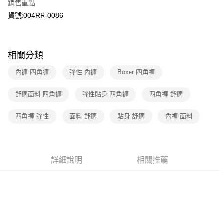
銷售重點
匯豐（台灣）商業銀行
華泰商業銀行
Apple Pay
臺灣中小企業銀行
台中商業銀行
聯邦商業銀行
遠東國際商業銀行
貨號:004RR-0086
匯豐（台灣）商業銀行
華泰商業銀行
街口支付
元大商業銀行
永豐商業銀行
聯邦商業銀行
遠東國際商業銀行
玉山商業銀行
星展（台灣）商業銀行
元大商業銀行
永豐商業銀行
悠遊付
台新國際商業銀行
中國信託商業銀行
玉山商業銀行
星展（台灣）商業銀行
相關分類
台灣樂天信用卡公司
台新國際商業銀行
中國信託商業銀行
Google Pay
台灣樂天信用卡公司
內褲 四角褲
彈性 內褲
Boxer 四角褲
大哥付你分期
相關說明
舒適面料 四角褲
彈性貼身 四角褲
四角褲 舒適
【大哥付你分期使用說明】
1.本服務由台灣大哥大提供，台灣大哥大用戶可立即使用無須另外申請。
運送方式
四角褲 彈性
面料 舒適
貼身 舒適
內褲 面料
2.付款方式選擇「大哥付你分期」，訂單成立後會自動跳轉到大哥付的交易
流程，驗證手機門號後，選擇欲分期的期數、繳款截止日，確認付款後即完
全家取貨付款
成交易。
每筆NT$70，滿NT$1,000(含以上)免運費
3.實際核准額度、可分期數及費用金額請依後續交易確認頁面所載為準。
4.訂單成立30分鐘內，如未前往確認交易或遇審核未通過，訂單將自動取
詳細說明
相關推薦
付款後全家取貨
消。如遇「轉專審核」未通過狀況，表示未達大哥付你分期系統評分，恕無
法說明評估內容。
每筆NT$70，滿NT$1,000(含以上)免運費
【繳款方式說明】
1.分期款項不併入電信帳單，「大哥付你分期」於每月結算日後寄送繳費提
7-11取貨付款
醒簡訊。
每筆NT$70，滿NT$1,000(含以上)免運費
2.透過簡訊連結打開帳單後，可選擇「超商條碼／台灣大直營門市／銀行轉
帳／街口支付／iPASS MONEY」等通路繳費。