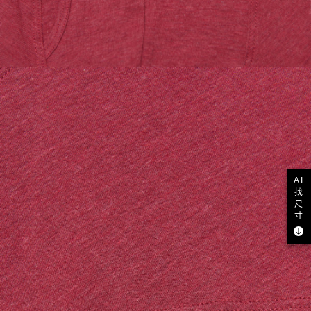
AI
找
尺
寸