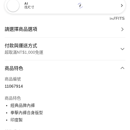
AI
找尺寸
請選擇商品選項
付款與運送方式
超取滿NT$1,000免運
付款方式
商品特色
信用卡一次付款
商品編號
信用卡分期付款
11067914
3 期 0 利率 每期
NT$226
21家銀行
商品特色
6 期 0 利率 每期
NT$113
21家銀行
合作金庫商業銀行
第一商業銀行
經典品牌內褲
華南商業銀行
彰化商業銀行
合作金庫商業銀行
第一商業銀行
超商取貨付款
拳擊內褲合身版型
上海商業儲蓄銀行
台北富邦商業銀行
華南商業銀行
彰化商業銀行
國泰世華商業銀行
兆豐國際商業銀行
印度製
LINE Pay
上海商業儲蓄銀行
台北富邦商業銀行
臺灣中小企業銀行
台中商業銀行
國泰世華商業銀行
兆豐國際商業銀行