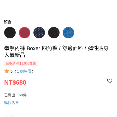
顏色
拳擊內褲 Boxer 四角褲 / 舒適面料 / 彈性貼身
人氣新品
超取滿NT$1,000免運
5
(
1
則評價
)
NT$680
已賣出：68件
購買名單