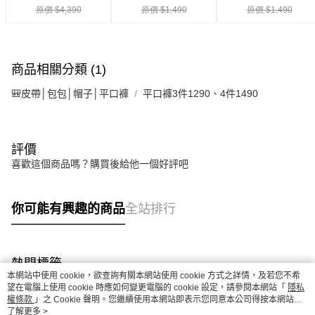
商品相關分類 (1)
🎒皮帶│包包│帽子│平口褲
平口褲3件1290、4件1490
評價
喜歡這個商品嗎？購買後給他一個好評吧
你可能有興趣的商品
全站排行
熱門標籤
本網站中使用 cookie，欲查詢有關本網站使用 cookie 方式之詳情，及若您不希
望在電腦上使用 cookie 時應如何變更電腦的 cookie 設定，請參閱本網站「
隱私
權條款
」之 Cookie 聲明。您繼續使用本網站即表示您同意本公司得按本網站使
用條款之 Cookie 聲明使用 cookie。
了解更多 >