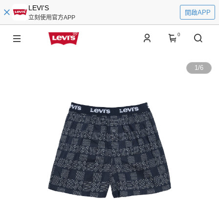
LEVI'S
開啟APP
立刻使用官方APP
0
1
/
6