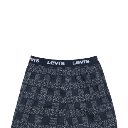
醒簡訊。
每筆NT$70，滿NT$1,000(含以上)免運費
2.透過簡訊連結打開帳單後，可選擇「超商條碼／台灣大直營門市／銀行轉
帳／街口支付／iPASS MONEY」等通路繳費。
付款後7-11取貨
【注意事項】
每筆NT$70，滿NT$1,000(含以上)免運費
1.本服務係由「台灣大哥大股份有限公司」（以下簡稱本公司）所提供，讓
用戶於交易時，得透過本服務購買商品或服務，並由商店將買賣／分期付款
宅配(黑貓宅急便)
買賣價金債權讓與本公司後，依約使用本公司帳單繳交帳款。
每筆NT$100，滿NT$1,000(含以上)免運費
2.基於同意付款使用「大哥付你分期」之契約關係目的，商店將以您的個人
資料（包含姓名、電話或地址）提供予台灣大哥大進項蒐集、處理及利用，
由本公司與您本人進行分期帳單所需資料之確認、核對及更正。
宅配(離島)
3.完整用戶服務條款，請詳閱以下連結：
https://oppay.tw/userRule
每筆NT$100，滿NT$1,000(含以上)免運費