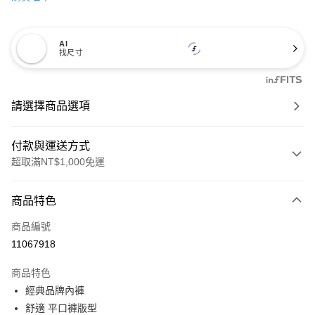
AI
找尺寸
請選擇商品選項
付款與運送方式
超取滿NT$1,000免運
付款方式
商品特色
信用卡一次付款
商品編號
信用卡分期付款
11067918
3 期 0 利率 每期
NT$226
21家銀行
商品特色
6 期 0 利率 每期
NT$113
21家銀行
合作金庫商業銀行
第一商業銀行
經典品牌內褲
華南商業銀行
彰化商業銀行
合作金庫商業銀行
第一商業銀行
超商取貨付款
舒適 平口褲版型
上海商業儲蓄銀行
台北富邦商業銀行