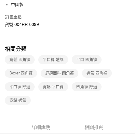
華南商業銀行
彰化商業銀行
國泰世華商業銀行
兆豐國際商業銀行
中國製
LINE Pay
上海商業儲蓄銀行
台北富邦商業銀行
臺灣中小企業銀行
台中商業銀行
國泰世華商業銀行
兆豐國際商業銀行
銷售重點
匯豐（台灣）商業銀行
華泰商業銀行
Apple Pay
臺灣中小企業銀行
台中商業銀行
聯邦商業銀行
遠東國際商業銀行
貨號:004RR-0099
匯豐（台灣）商業銀行
華泰商業銀行
街口支付
元大商業銀行
永豐商業銀行
聯邦商業銀行
遠東國際商業銀行
玉山商業銀行
星展（台灣）商業銀行
元大商業銀行
永豐商業銀行
悠遊付
台新國際商業銀行
中國信託商業銀行
玉山商業銀行
星展（台灣）商業銀行
相關分類
台灣樂天信用卡公司
台新國際商業銀行
中國信託商業銀行
Google Pay
台灣樂天信用卡公司
寬鬆 四角褲
平口褲 透氣
平口 四角褲
大哥付你分期
相關說明
Boxer 四角褲
舒適面料 四角褲
透氣 四角褲
【大哥付你分期使用說明】
1.本服務由台灣大哥大提供，台灣大哥大用戶可立即使用無須另外申請。
運送方式
平口褲 舒適
寬鬆 平口褲
四角褲 舒適
2.付款方式選擇「大哥付你分期」，訂單成立後會自動跳轉到大哥付的交易
流程，驗證手機門號後，選擇欲分期的期數、繳款截止日，確認付款後即完
全家取貨付款
成交易。
寬鬆 透氣
每筆NT$70，滿NT$1,000(含以上)免運費
3.實際核准額度、可分期數及費用金額請依後續交易確認頁面所載為準。
4.訂單成立30分鐘內，如未前往確認交易或遇審核未通過，訂單將自動取
付款後全家取貨
消。如遇「轉專審核」未通過狀況，表示未達大哥付你分期系統評分，恕無
法說明評估內容。
每筆NT$70，滿NT$1,000(含以上)免運費
【繳款方式說明】
詳細說明
相關推薦
1.分期款項不併入電信帳單，「大哥付你分期」於每月結算日後寄送繳費提
7-11取貨付款