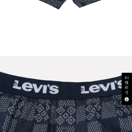
AI
找
尺
寸