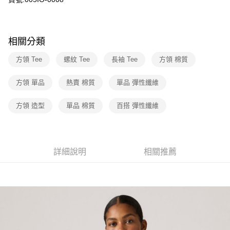
匯豐（台灣）商業銀行
華泰商業銀行
街口支付
元大商業銀行
永豐商業銀行
聯邦商業銀行
遠東國際商業銀行
玉山商業銀行
星展（台灣）商業銀行
元大商業銀行
永豐商業銀行
悠遊付
台新國際商業銀行
中國信託商業銀行
玉山商業銀行
星展（台灣）商業銀行
相關分類
台灣樂天信用卡公司
台新國際商業銀行
中國信託商業銀行
Google Pay
台灣樂天信用卡公司
方領 Tee
螺紋 Tee
長袖 Tee
方領 棉質
大哥付你分期
相關說明
方領 單品
熱賣 棉質
單品 彈性纖維
【大哥付你分期使用說明】
1.本服務由台灣大哥大提供，台灣大哥大用戶可立即使用無須另外申請。
運送方式
方領 造型
單品 棉質
百搭 彈性纖維
2.付款方式選擇「大哥付你分期」，訂單成立後會自動跳轉到大哥付的交易
流程，驗證手機門號後，選擇欲分期的期數、繳款截止日，確認付款後即完
全家取貨付款
成交易。
每筆NT$70，滿NT$1,000(含以上)免運費
3.實際核准額度、可分期數及費用金額請依後續交易確認頁面所載為準。
4.訂單成立30分鐘內，如未前往確認交易或遇審核未通過，訂單將自動取
詳細說明
相關推薦
付款後全家取貨
消。如遇「轉專審核」未通過狀況，表示未達大哥付你分期系統評分，恕無
法說明評估內容。
每筆NT$70，滿NT$1,000(含以上)免運費
【繳款方式說明】
1.分期款項不併入電信帳單，「大哥付你分期」於每月結算日後寄送繳費提
7-11取貨付款
醒簡訊。
每筆NT$70，滿NT$1,000(含以上)免運費
2.透過簡訊連結打開帳單後，可選擇「超商條碼／台灣大直營門市／銀行轉
帳／街口支付／iPASS MONEY」等通路繳費。
付款後7-11取貨
【注意事項】