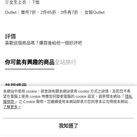
👚女生上衣
T恤
Outlet｜單件7折．2件85折．3件再7折
女裝Outlet
評價
喜歡這個商品嗎？購買後給他一個好評吧
你可能有興趣的商品
全站排行
熱門標籤
本網站中使用 cookie，欲查詢有關本網站使用 cookie 方式之詳情，及若您不希
望在電腦上使用 cookie 時應如何變更電腦的 cookie 設定，請參閱本網站「
隱私
權條款
」之 Cookie 聲明。您繼續使用本網站即表示您同意本公司得按本網站使
用條款之 Cookie 聲明使用 cookie。
了解更多 >
我知道了