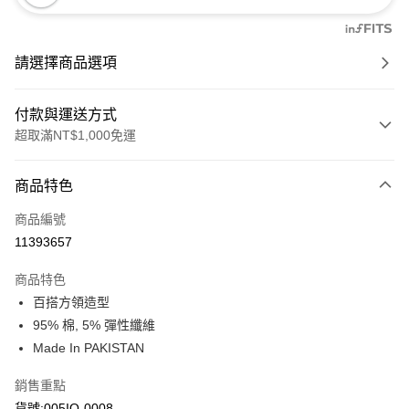
請選擇商品選項
付款與運送方式
超取滿NT$1,000免運
付款方式
商品特色
信用卡一次付款
商品編號
信用卡分期付款
11393657
3 期 0 利率 每期
NT$347
21家銀行
商品特色
6 期 0 利率 每期
NT$173
21家銀行
合作金庫商業銀行
第一商業銀行
百搭方領造型
華南商業銀行
彰化商業銀行
合作金庫商業銀行
第一商業銀行
超商取貨付款
95% 棉, 5% 彈性纖維
上海商業儲蓄銀行
台北富邦商業銀行
華南商業銀行
彰化商業銀行
國泰世華商業銀行
兆豐國際商業銀行
Made In PAKISTAN
LINE Pay
上海商業儲蓄銀行
台北富邦商業銀行
臺灣中小企業銀行
台中商業銀行
國泰世華商業銀行
兆豐國際商業銀行
銷售重點
匯豐（台灣）商業銀行
華泰商業銀行
Apple Pay
臺灣中小企業銀行
台中商業銀行
聯邦商業銀行
遠東國際商業銀行
貨號:005IO-0008