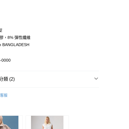
次付款
期付款
0 利率 每期
NT$496
21家銀行
型
0 利率 每期
NT$248
21家銀行
庫商業銀行
第一商業銀行
黏膠，8% 彈性纖維
業銀行
彰化商業銀行
In BANGLADESH
庫商業銀行
第一商業銀行
付款
業儲蓄銀行
台北富邦商業銀行
業銀行
彰化商業銀行
華商業銀行
兆豐國際商業銀行
業儲蓄銀行
台北富邦商業銀行
-0000
小企業銀行
台中商業銀行
華商業銀行
兆豐國際商業銀行
台灣）商業銀行
華泰商業銀行
小企業銀行
台中商業銀行
業銀行
遠東國際商業銀行
台灣）商業銀行
華泰商業銀行
類 (2)
業銀行
永豐商業銀行
業銀行
遠東國際商業銀行
業銀行
星展（台灣）商業銀行
業銀行
永豐商業銀行
衣
T恤
際商業銀行
中國信託商業銀行
業銀行
星展（台灣）商業銀行
客服
天信用卡公司
際商業銀行
中國信託商業銀行
y
指定商品2件88折
女裝當季新品
天信用卡公司
分期
你分期使用說明】
由台灣大哥大提供，台灣大哥大用戶可立即使用無須另外申請。