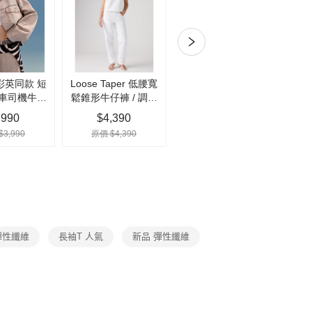
式選擇「大哥付你分期」，訂單成立後會自動跳轉到大哥付的交易
證手機門號後，選擇欲分期的期數、繳款截止日，確認付款後即
。
付款
准額度、可分期數及費用金額請依後續交易確認頁面所載為準。
0，滿NT$1,000(含以上)免運費
立30分鐘內，如未前往確認交易或遇審核未通過，訂單將自動取
「轉專審核」未通過狀況，表示未達大哥付你分期系統評分，恕
家取貨
評估內容。
式說明】
0，滿NT$1,000(含以上)免運費
項不併入電信帳單，「大哥付你分期」於每月結算日後寄送繳費提
付款
訊連結打開帳單後，可選擇「超商條碼／台灣大直營門市／銀行轉
0，滿NT$1,000(含以上)免運費
付／iPASS MONEY」等通路繳費。
項】
1取貨
係由「台灣大哥大股份有限公司」（以下簡稱本公司）所提供，讓
0，滿NT$1,000(含以上)免運費
易時，得透過本服務購買商品或服務，並由商店將買賣／分期付
金債權讓與本公司後，依約使用本公司帳單繳交帳款。
宅急便)
意付款使用「大哥付你分期」之契約關係目的，商店將以您的個人
含姓名、電話或地址）提供予台灣大哥大進項蒐集、處理及利
彈性纖維
長袖T 人氣
新品 彈性纖維
00，滿NT$1,000(含以上)免運費
公司與您本人進行分期帳單所需資料之確認、核對及更正。
戶服務條款，請詳閱以下連結：
https://oppay.tw/userRule
00，滿NT$1,000(含以上)免運費