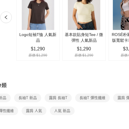
2.付款方
運送方式
流程，驗
完成交易
全家取貨
3.實際核
每筆NT$7
4.訂單成
消。如遇
付款後全
無法說明
【繳款方
每筆NT$7
1.分期款
醒簡訊。
7-11取貨
2.透過簡
每筆NT$7
帳／街口支
【注意事
付款後7-1
1.本服務
每筆NT$7
用戶於交
分類
款買賣價
宅配(黑貓
2.基於同
資料（包
新品
長袖T 新品
露肩 長袖T
長袖T 彈性纖維
露肩 
每筆NT$1
用，由本
3.完整用
宅配(離島)
 彈性纖維
露肩 人氣
人氣 新品
每筆NT$1