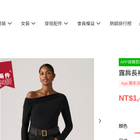
男裝
女裝
穿搭配件
會員權益
熱銷排行榜
APP首購登記
露肩長袖
App 獨享
NT$1,
顏色