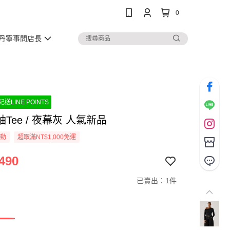
0
丹寧事問店長
送LINE POINTS
Tee / 夜幕灰 人氣新品
活動
超取滿NT$1,000免運
490
已賣出：1件