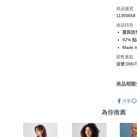
信用卡一
商品編號
11393658
信用卡分
商品特色
3 期 
露肩造
6 期 
合作金
92% 
華南商
Made 
合作金
超商取貨
上海商
華南商
銷售重點
國泰世
LINE Pay
上海商
貨號:005IT
臺灣中
國泰世
匯豐（
Apple Pay
臺灣中
聯邦商
匯豐（
街口支付
商品相關分
元大商
聯邦商
玉山商
元大商
悠遊付
👚女生上
台新國
玉山商
分享
台灣樂
台新國
Google Pa
新品上架｜
台灣樂
大哥付你
相關說明
【大哥付
1.本服務