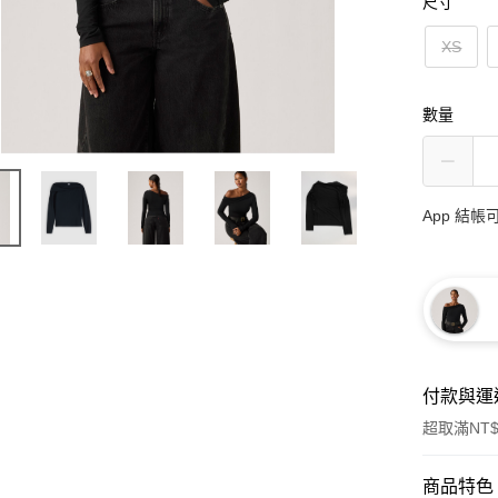
尺寸
XS
數量
App 結
付款與運
超取滿NT$
付款方式
商品特色