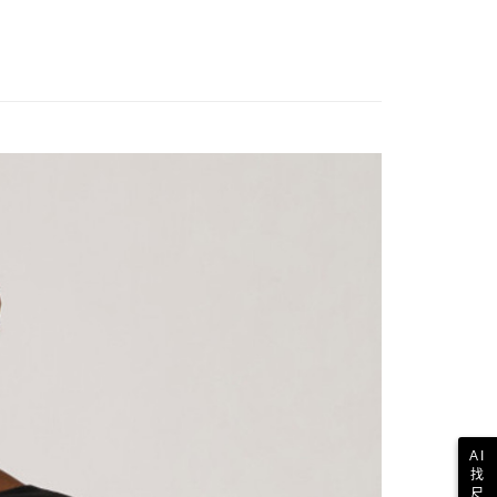
AI
找
尺