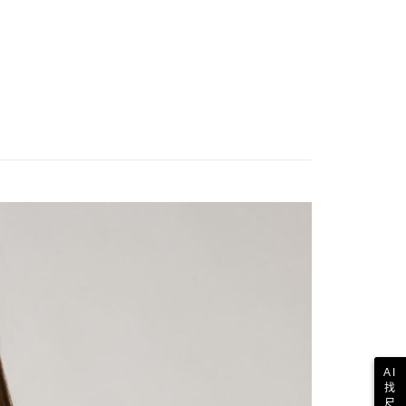
AI
找
尺