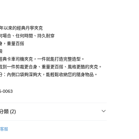
次付款
期付款
0 利率 每期
NT$994
21家銀行
67年以來的經典丹寧夾克
0 利率 每期
NT$497
21家銀行
庫商業銀行
第一商業銀行
何場合、任何時間、持久耐穿
業銀行
彰化商業銀行
身，重量百搭
庫商業銀行
第一商業銀行
付款
業儲蓄銀行
台北富邦商業銀行
業銀行
彰化商業銀行
袋
華商業銀行
兆豐國際商業銀行
業儲蓄銀行
台北富邦商業銀行
經典卡車司機夾克，一件就能打造完整造型。
小企業銀行
台中商業銀行
華商業銀行
兆豐國際商業銀行
找到一件剪裁更合身、重量更百搭、風格更酷的夾克。
台灣）商業銀行
華泰商業銀行
小企業銀行
台中商業銀行
業銀行
遠東國際商業銀行
分：內側口袋夠深夠大，能輕鬆收納您的隨身物品。
台灣）商業銀行
華泰商業銀行
業銀行
永豐商業銀行
業銀行
遠東國際商業銀行
業銀行
星展（台灣）商業銀行
業銀行
永豐商業銀行
-0063
際商業銀行
中國信託商業銀行
業銀行
星展（台灣）商業銀行
天信用卡公司
際商業銀行
中國信託商業銀行
y
天信用卡公司
類 (2)
分期
衣
外套 & 毛衣
你分期使用說明】
客服
由台灣大哥大提供，台灣大哥大用戶可立即使用無須另外申請。
｜單件7折．2件85折．3件再7折
女裝Outlet
式選擇「大哥付你分期」，訂單成立後會自動跳轉到大哥付的交易