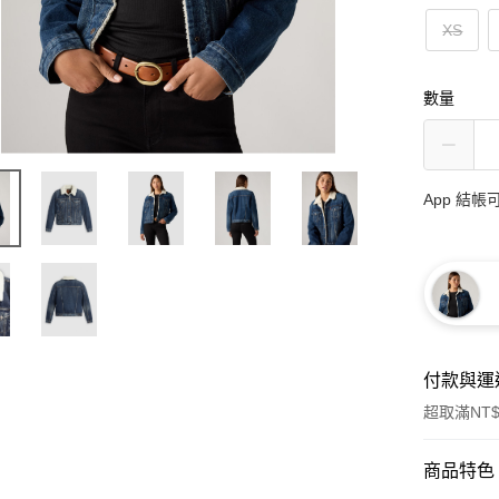
XS
數量
App 結
付款與運
超取滿NT$
付款方式
商品特色