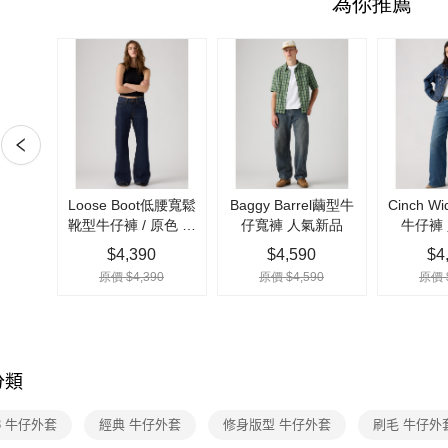
運送方式
流程，驗
完成交易
全家取貨
3.實際核
每筆NT$7
4.訂單成
消。如遇
付款後全
無法說明
【繳款方
每筆NT$7
1.分期款
醒簡訊。
7-11取貨
2.透過簡
每筆NT$7
帳／街口支
【注意事
付款後7-1
1.本服務
每筆NT$7
用戶於交
款買賣價
宅配(黑貓
2.基於同
資料（包
每筆NT$1
用，由本
3.完整用
宅配(離島)
分類
每筆NT$1
e3 牛仔外套
經典 牛仔外套
修身版型 牛仔外套
刷毛 牛仔外