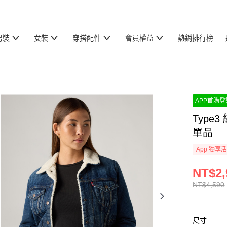
男裝
女裝
穿搭配件
會員權益
熱銷排行榜
APP首購登記
Type
單品
App 獨享
NT$2,
NT$4,590
尺寸