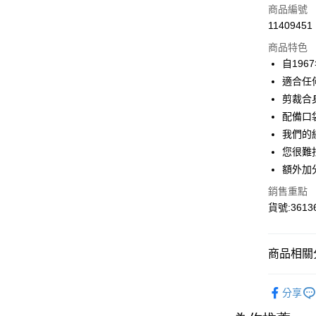
信用卡一
商品編號
11409451
信用卡分
商品特色
3 期 
自19
6 期 
合作金
適合任
華南商
剪裁合
合作金
超商取貨
上海商
華南商
配備口
國泰世
LINE Pay
上海商
我們的
臺灣中
國泰世
您很難
匯豐（
Apple Pay
臺灣中
聯邦商
額外加
匯豐（
街口支付
元大商
聯邦商
銷售重點
玉山商
元大商
悠遊付
貨號:36136
台新國
玉山商
台灣樂
台新國
Google Pa
台灣樂
商品相關分
大哥付你
相關說明
👚女生上
【大哥付
分享
1.本服務
Outlet
2.付款方