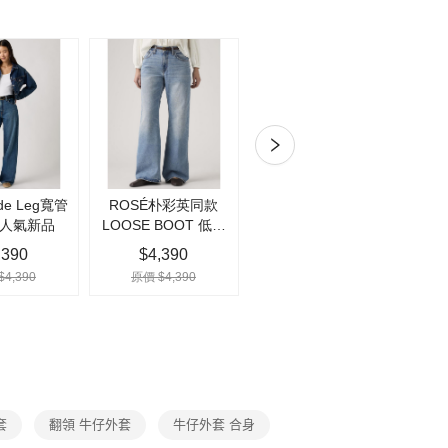
證手機門號後，選擇欲分期的期數、繳款截止日，確認付款後即
。
付款
准額度、可分期數及費用金額請依後續交易確認頁面所載為準。
0，滿NT$1,000(含以上)免運費
立30分鐘內，如未前往確認交易或遇審核未通過，訂單將自動取
「轉專審核」未通過狀況，表示未達大哥付你分期系統評分，恕
家取貨
評估內容。
式說明】
0，滿NT$1,000(含以上)免運費
項不併入電信帳單，「大哥付你分期」於每月結算日後寄送繳費提
付款
訊連結打開帳單後，可選擇「超商條碼／台灣大直營門市／銀行轉
0，滿NT$1,000(含以上)免運費
付／iPASS MONEY」等通路繳費。
項】
1取貨
係由「台灣大哥大股份有限公司」（以下簡稱本公司）所提供，讓
0，滿NT$1,000(含以上)免運費
易時，得透過本服務購買商品或服務，並由商店將買賣／分期付
金債權讓與本公司後，依約使用本公司帳單繳交帳款。
宅急便)
意付款使用「大哥付你分期」之契約關係目的，商店將以您的個人
含姓名、電話或地址）提供予台灣大哥大進項蒐集、處理及利
00，滿NT$1,000(含以上)免運費
公司與您本人進行分期帳單所需資料之確認、核對及更正。
戶服務條款，請詳閱以下連結：
https://oppay.tw/userRule
00，滿NT$1,000(含以上)免運費
套
翻領 牛仔外套
牛仔外套 合身