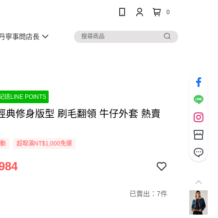
0
丹寧事問店長
送LINE POINTS
3 經典修身版型 刷毛翻領 牛仔外套 熱賣
活動
超取滿NT$1,000免運
984
已賣出：7件