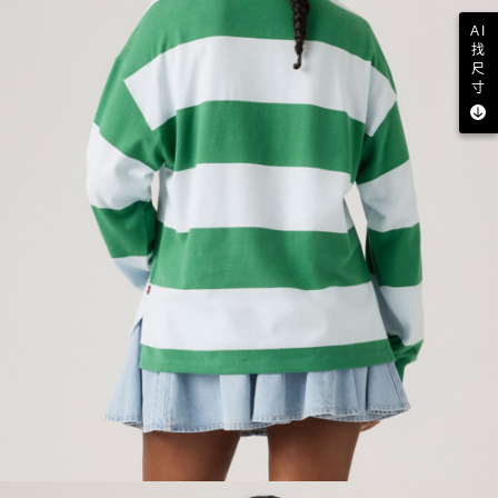
AI
找
尺
寸