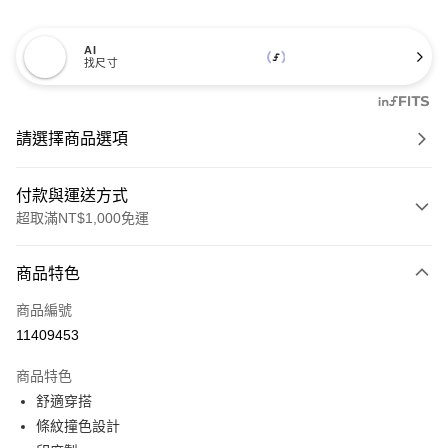
AI
找尺寸
請選擇商品選項
付款與運送方式
超取滿NT$1,000免運
付款方式
商品特色
信用卡一次付款
商品編號
信用卡分期付款
11409453
3 期 0 利率 每期
NT$464
21家銀行
商品特色
6 期 0 利率 每期
NT$232
21家銀行
合作金庫商業銀行
第一商業銀行
舒適穿搭
華南商業銀行
彰化商業銀行
合作金庫商業銀行
第一商業銀行
超商取貨付款
條紋撞色設計
上海商業儲蓄銀行
台北富邦商業銀行
華南商業銀行
彰化商業銀行