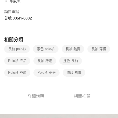
國泰世華商業銀行
兆豐國際商業銀行
印度製
LINE Pay
上海商業儲蓄銀行
台北富邦商業銀行
臺灣中小企業銀行
台中商業銀行
國泰世華商業銀行
兆豐國際商業銀行
銷售重點
匯豐（台灣）商業銀行
華泰商業銀行
Apple Pay
臺灣中小企業銀行
台中商業銀行
聯邦商業銀行
遠東國際商業銀行
貨號:005IY-0002
匯豐（台灣）商業銀行
華泰商業銀行
街口支付
元大商業銀行
永豐商業銀行
聯邦商業銀行
遠東國際商業銀行
玉山商業銀行
星展（台灣）商業銀行
元大商業銀行
永豐商業銀行
悠遊付
台新國際商業銀行
中國信託商業銀行
玉山商業銀行
星展（台灣）商業銀行
相關分類
台灣樂天信用卡公司
台新國際商業銀行
中國信託商業銀行
Google Pay
台灣樂天信用卡公司
長袖 polo衫
素色 polo衫
長袖 熱賣
長袖 穿搭
大哥付你分期
相關說明
Polo衫 單品
長袖 舒適
撞色 長袖
【大哥付你分期使用說明】
1.本服務由台灣大哥大提供，台灣大哥大用戶可立即使用無須另外申請。
運送方式
Polo衫 舒適
Polo衫 穿搭
條紋 熱賣
2.付款方式選擇「大哥付你分期」，訂單成立後會自動跳轉到大哥付的交易
流程，驗證手機門號後，選擇欲分期的期數、繳款截止日，確認付款後即完
全家取貨付款
成交易。
每筆NT$70，滿NT$1,000(含以上)免運費
3.實際核准額度、可分期數及費用金額請依後續交易確認頁面所載為準。
4.訂單成立30分鐘內，如未前往確認交易或遇審核未通過，訂單將自動取
詳細說明
相關推薦
付款後全家取貨
消。如遇「轉專審核」未通過狀況，表示未達大哥付你分期系統評分，恕無
法說明評估內容。
每筆NT$70，滿NT$1,000(含以上)免運費
【繳款方式說明】
1.分期款項不併入電信帳單，「大哥付你分期」於每月結算日後寄送繳費提
7-11取貨付款
醒簡訊。