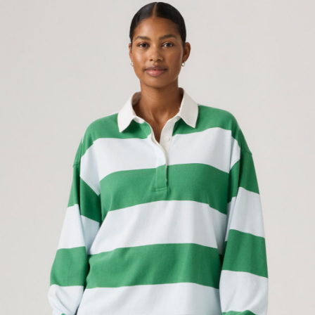
每筆NT$70，滿NT$1,000(含以上)免運費
2.透過簡訊連結打開帳單後，可選擇「超商條碼／台灣大直營門市／銀行轉
帳／街口支付／iPASS MONEY」等通路繳費。
付款後7-11取貨
【注意事項】
每筆NT$70，滿NT$1,000(含以上)免運費
1.本服務係由「台灣大哥大股份有限公司」（以下簡稱本公司）所提供，讓
用戶於交易時，得透過本服務購買商品或服務，並由商店將買賣／分期付款
宅配(黑貓宅急便)
買賣價金債權讓與本公司後，依約使用本公司帳單繳交帳款。
每筆NT$100，滿NT$1,000(含以上)免運費
2.基於同意付款使用「大哥付你分期」之契約關係目的，商店將以您的個人
資料（包含姓名、電話或地址）提供予台灣大哥大進項蒐集、處理及利用，
由本公司與您本人進行分期帳單所需資料之確認、核對及更正。
宅配(離島)
3.完整用戶服務條款，請詳閱以下連結：
https://oppay.tw/userRule
每筆NT$100，滿NT$1,000(含以上)免運費