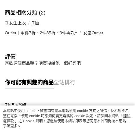
商品相關分類 (2)
👚女生上衣
T恤
Outlet｜單件7折．2件85折．3件再7折
女裝Outlet
評價
喜歡這個商品嗎？購買後給他一個好評吧
你可能有興趣的商品
全站排行
熱門標籤
本網站中使用 cookie，欲查詢有關本網站使用 cookie 方式之詳情，及若您不希
望在電腦上使用 cookie 時應如何變更電腦的 cookie 設定，請參閱本網站「
隱私
權條款
」之 Cookie 聲明。您繼續使用本網站即表示您同意本公司得按本網站使
用條款之 Cookie 聲明使用 cookie。
了解更多 >