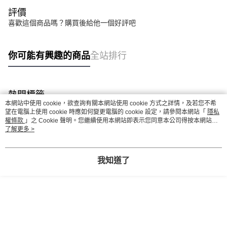
評價
喜歡這個商品嗎？購買後給他一個好評吧
你可能有興趣的商品
全站排行
熱門標籤
本網站中使用 cookie，欲查詢有關本網站使用 cookie 方式之詳情，及若您不希
望在電腦上使用 cookie 時應如何變更電腦的 cookie 設定，請參閱本網站「
隱私
權條款
」之 Cookie 聲明。您繼續使用本網站即表示您同意本公司得按本網站使
用條款之 Cookie 聲明使用 cookie。
了解更多 >
我知道了
// 選択肢 1 (トラッカーの名前を指定する)
// 選択肢 2 (トラッカ
ーのIDを指定する)