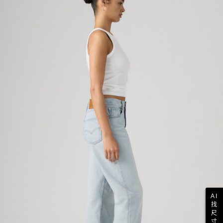
AI
找
尺
寸