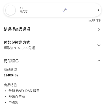
AI
找尺寸
請選擇商品選項
付款與運送方式
超取滿NT$1,000免運
付款方式
商品特色
信用卡一次付款
商品編號
信用卡分期付款
11409462
3 期 0 利率 每期
NT$1,330
21家銀行
商品特色
6 期 0 利率 每期
NT$665
21家銀行
合作金庫商業銀行
第一商業銀行
全新 EASY DAD 版型
華南商業銀行
彰化商業銀行
合作金庫商業銀行
第一商業銀行
超商取貨付款
舒適百搭褲
上海商業儲蓄銀行
台北富邦商業銀行
華南商業銀行
彰化商業銀行
國泰世華商業銀行
兆豐國際商業銀行
中國製
LINE Pay
上海商業儲蓄銀行
台北富邦商業銀行