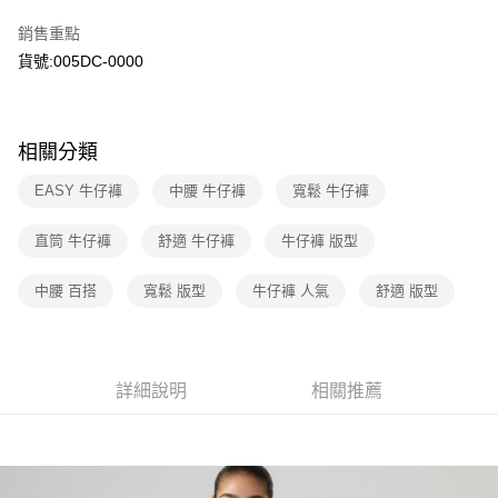
臺灣中小企業銀行
台中商業銀行
國泰世華商業銀行
兆豐國際商業銀行
銷售重點
匯豐（台灣）商業銀行
華泰商業銀行
Apple Pay
臺灣中小企業銀行
台中商業銀行
聯邦商業銀行
遠東國際商業銀行
貨號:005DC-0000
匯豐（台灣）商業銀行
華泰商業銀行
街口支付
元大商業銀行
永豐商業銀行
聯邦商業銀行
遠東國際商業銀行
玉山商業銀行
星展（台灣）商業銀行
元大商業銀行
永豐商業銀行
悠遊付
台新國際商業銀行
中國信託商業銀行
玉山商業銀行
星展（台灣）商業銀行
相關分類
台灣樂天信用卡公司
台新國際商業銀行
中國信託商業銀行
Google Pay
台灣樂天信用卡公司
EASY 牛仔褲
中腰 牛仔褲
寬鬆 牛仔褲
大哥付你分期
相關說明
直筒 牛仔褲
舒適 牛仔褲
牛仔褲 版型
【大哥付你分期使用說明】
1.本服務由台灣大哥大提供，台灣大哥大用戶可立即使用無須另外申請。
運送方式
中腰 百搭
寬鬆 版型
牛仔褲 人氣
舒適 版型
2.付款方式選擇「大哥付你分期」，訂單成立後會自動跳轉到大哥付的交易
流程，驗證手機門號後，選擇欲分期的期數、繳款截止日，確認付款後即完
全家取貨付款
成交易。
每筆NT$70，滿NT$1,000(含以上)免運費
3.實際核准額度、可分期數及費用金額請依後續交易確認頁面所載為準。
4.訂單成立30分鐘內，如未前往確認交易或遇審核未通過，訂單將自動取
詳細說明
相關推薦
付款後全家取貨
消。如遇「轉專審核」未通過狀況，表示未達大哥付你分期系統評分，恕無
法說明評估內容。
每筆NT$70，滿NT$1,000(含以上)免運費
【繳款方式說明】
1.分期款項不併入電信帳單，「大哥付你分期」於每月結算日後寄送繳費提
7-11取貨付款
醒簡訊。
每筆NT$70，滿NT$1,000(含以上)免運費
2.透過簡訊連結打開帳單後，可選擇「超商條碼／台灣大直營門市／銀行轉