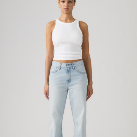
帳／街口支付／iPASS MONEY」等通路繳費。
付款後7-11取貨
【注意事項】
每筆NT$70，滿NT$1,000(含以上)免運費
1.本服務係由「台灣大哥大股份有限公司」（以下簡稱本公司）所提供，讓
用戶於交易時，得透過本服務購買商品或服務，並由商店將買賣／分期付款
宅配(黑貓宅急便)
買賣價金債權讓與本公司後，依約使用本公司帳單繳交帳款。
每筆NT$100，滿NT$1,000(含以上)免運費
2.基於同意付款使用「大哥付你分期」之契約關係目的，商店將以您的個人
資料（包含姓名、電話或地址）提供予台灣大哥大進項蒐集、處理及利用，
由本公司與您本人進行分期帳單所需資料之確認、核對及更正。
宅配(離島)
3.完整用戶服務條款，請詳閱以下連結：
https://oppay.tw/userRule
每筆NT$100，滿NT$1,000(含以上)免運費