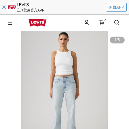
LEVI'S
開啟APP
立刻使用官方APP
0
1
/
8