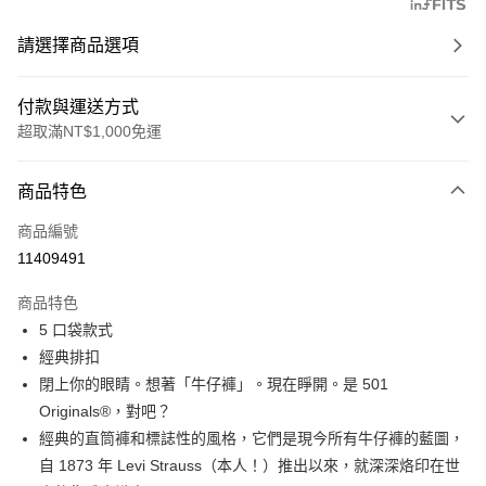
請選擇商品選項
付款與運送方式
超取滿NT$1,000免運
付款方式
商品特色
信用卡一次付款
商品編號
信用卡分期付款
11409491
3 期 0 利率 每期
NT$1,170
21家銀行
商品特色
6 期 0 利率 每期
NT$585
21家銀行
合作金庫商業銀行
第一商業銀行
5 口袋款式
華南商業銀行
彰化商業銀行
合作金庫商業銀行
第一商業銀行
超商取貨付款
經典排扣
上海商業儲蓄銀行
台北富邦商業銀行
華南商業銀行
彰化商業銀行
國泰世華商業銀行
兆豐國際商業銀行
閉上你的眼睛。想著「牛仔褲」。現在睜開。是 501
LINE Pay
上海商業儲蓄銀行
台北富邦商業銀行
臺灣中小企業銀行
台中商業銀行
Originals®，對吧？
國泰世華商業銀行
兆豐國際商業銀行
匯豐（台灣）商業銀行
華泰商業銀行
Apple Pay
臺灣中小企業銀行
台中商業銀行
經典的直筒褲和標誌性的風格，它們是現今所有牛仔褲的藍圖，
聯邦商業銀行
遠東國際商業銀行
匯豐（台灣）商業銀行
華泰商業銀行
自 1873 年 Levi Strauss（本人！）推出以來，就深深烙印在世
街口支付
元大商業銀行
永豐商業銀行
聯邦商業銀行
遠東國際商業銀行