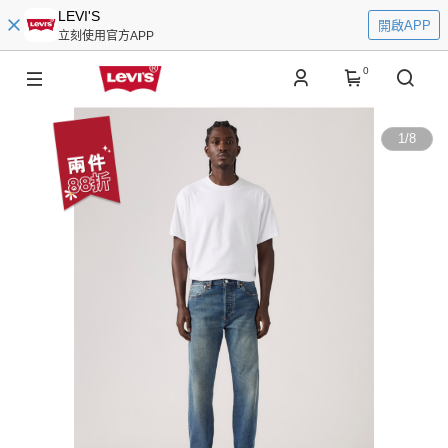
LEVI'S
開啟APP
立刻使用官方APP
0
1
/
8