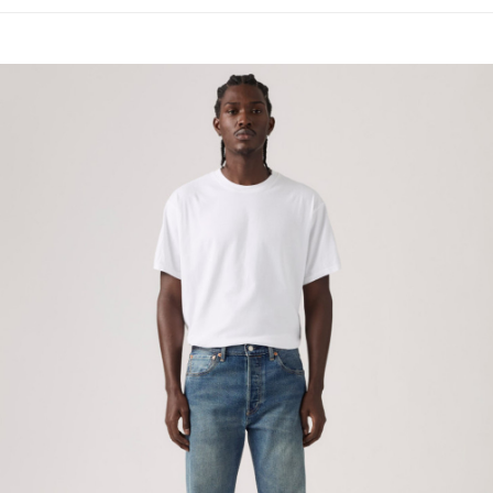
用戶於交易時，得透過本服務購買商品或服務，並由商店將買賣／分期付款
宅配(黑貓宅急便)
買賣價金債權讓與本公司後，依約使用本公司帳單繳交帳款。
每筆NT$100，滿NT$1,000(含以上)免運費
2.基於同意付款使用「大哥付你分期」之契約關係目的，商店將以您的個人
資料（包含姓名、電話或地址）提供予台灣大哥大進項蒐集、處理及利用，
由本公司與您本人進行分期帳單所需資料之確認、核對及更正。
宅配(離島)
3.完整用戶服務條款，請詳閱以下連結：
https://oppay.tw/userRule
每筆NT$100，滿NT$1,000(含以上)免運費