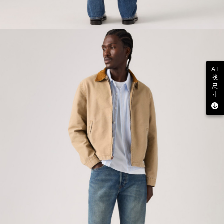
AI
找
尺
寸