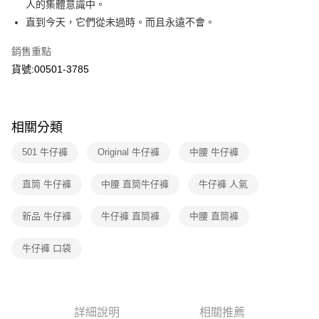
人的集體意識中。
玉山商業銀行
星展（台灣）商業銀行
元大商業銀行
永豐商業銀行
悠遊付
直到今天，它們從未過時。而且永遠不會。
台新國際商業銀行
中國信託商業銀行
玉山商業銀行
星展（台灣）商業銀行
台灣樂天信用卡公司
台新國際商業銀行
中國信託商業銀行
Google Pay
銷售重點
台灣樂天信用卡公司
貨號:00501-3785
大哥付你分期
相關說明
【大哥付你分期使用說明】
1.本服務由台灣大哥大提供，台灣大哥大用戶可立即使用無須另外申請。
運送方式
相關分類
2.付款方式選擇「大哥付你分期」，訂單成立後會自動跳轉到大哥付的交易
流程，驗證手機門號後，選擇欲分期的期數、繳款截止日，確認付款後即完
全家取貨付款
501 牛仔褲
Original 牛仔褲
中腰 牛仔褲
成交易。
每筆NT$70，滿NT$1,000(含以上)免運費
3.實際核准額度、可分期數及費用金額請依後續交易確認頁面所載為準。
4.訂單成立30分鐘內，如未前往確認交易或遇審核未通過，訂單將自動取
直筒 牛仔褲
中腰 直筒牛仔褲
牛仔褲 人氣
付款後全家取貨
消。如遇「轉專審核」未通過狀況，表示未達大哥付你分期系統評分，恕無
法說明評估內容。
每筆NT$70，滿NT$1,000(含以上)免運費
新品 牛仔褲
牛仔褲 直筒褲
中腰 直筒褲
【繳款方式說明】
1.分期款項不併入電信帳單，「大哥付你分期」於每月結算日後寄送繳費提
7-11取貨付款
醒簡訊。
牛仔褲 口袋
每筆NT$70，滿NT$1,000(含以上)免運費
2.透過簡訊連結打開帳單後，可選擇「超商條碼／台灣大直營門市／銀行轉
帳／街口支付／iPASS MONEY」等通路繳費。
付款後7-11取貨
【注意事項】
每筆NT$70，滿NT$1,000(含以上)免運費
1.本服務係由「台灣大哥大股份有限公司」（以下簡稱本公司）所提供，讓
詳細說明
相關推薦