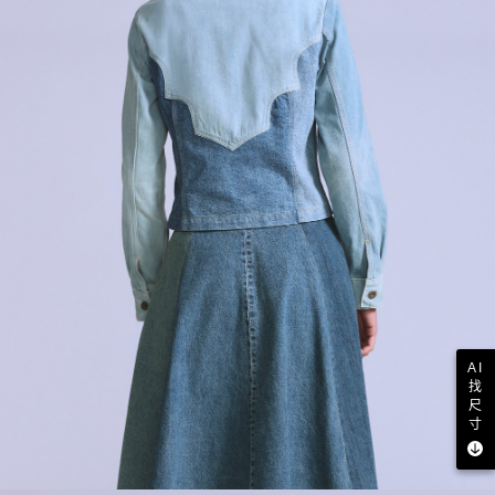
AI
找
尺
寸