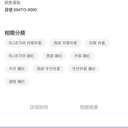
元大商業銀行
永豐商業銀行
銷售重點
聯邦商業銀行
遠東國際商業銀行
玉山商業銀行
星展（台灣）商業銀行
元大商業銀行
永豐商業銀行
貨號:004TO-0000
悠遊付
台新國際商業銀行
中國信託商業銀行
玉山商業銀行
星展（台灣）商業銀行
台灣樂天信用卡公司
台新國際商業銀行
中國信託商業銀行
Google Pay
台灣樂天信用卡公司
大哥付你分期
相關分類
相關說明
BLUETAB 丹寧外套
西部 丹寧外套
丹寧 外套
【大哥付你分期使用說明】
1.本服務由台灣大哥大提供，台灣大哥大用戶可立即使用無須另外申請。
運送方式
2.付款方式選擇「大哥付你分期」，訂單成立後會自動跳轉到大哥付的交易
BLUETAB 襯衫
西部 襯衫
丹寧 襯衫
流程，驗證手機門號後，選擇欲分期的期數、繳款截止日，確認付款後即完
全家取貨付款
成交易。
牛仔 襯衫
西部 牛仔外套
牛仔外套 襯衫
每筆NT$70，滿NT$1,000(含以上)免運費
3.實際核准額度、可分期數及費用金額請依後續交易確認頁面所載為準。
4.訂單成立30分鐘內，如未前往確認交易或遇審核未通過，訂單將自動取
付款後全家取貨
消。如遇「轉專審核」未通過狀況，表示未達大哥付你分期系統評分，恕無
個性 襯衫
法說明評估內容。
每筆NT$70，滿NT$1,000(含以上)免運費
【繳款方式說明】
1.分期款項不併入電信帳單，「大哥付你分期」於每月結算日後寄送繳費提
7-11取貨付款
醒簡訊。
每筆NT$70，滿NT$1,000(含以上)免運費
2.透過簡訊連結打開帳單後，可選擇「超商條碼／台灣大直營門市／銀行轉
詳細說明
相關推薦
帳／街口支付／iPASS MONEY」等通路繳費。
付款後7-11取貨
【注意事項】
每筆NT$70，滿NT$1,000(含以上)免運費
1.本服務係由「台灣大哥大股份有限公司」（以下簡稱本公司）所提供，讓