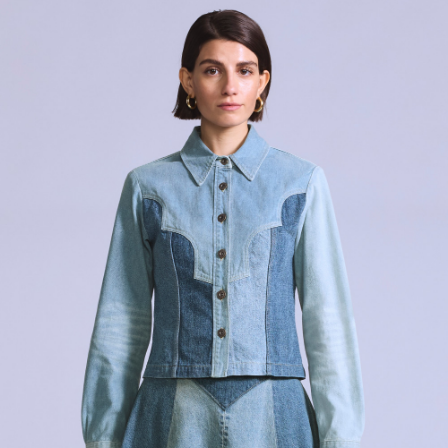
用戶於交易時，得透過本服務購買商品或服務，並由商店將買賣／分期付款
宅配(黑貓宅急便)
買賣價金債權讓與本公司後，依約使用本公司帳單繳交帳款。
每筆NT$100，滿NT$1,000(含以上)免運費
2.基於同意付款使用「大哥付你分期」之契約關係目的，商店將以您的個人
資料（包含姓名、電話或地址）提供予台灣大哥大進項蒐集、處理及利用，
由本公司與您本人進行分期帳單所需資料之確認、核對及更正。
宅配(離島)
3.完整用戶服務條款，請詳閱以下連結：
https://oppay.tw/userRule
每筆NT$100，滿NT$1,000(含以上)免運費