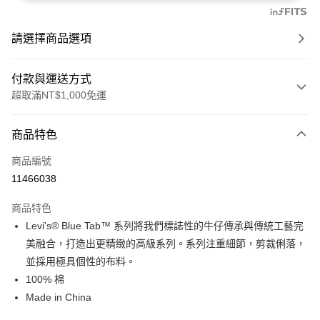
請選擇商品選項
付款與運送方式
超取滿NT$1,000免運
付款方式
商品特色
信用卡一次付款
商品編號
信用卡分期付款
11466038
3 期 0 利率 每期
NT$2,563
21家銀行
商品特色
6 期 0 利率 每期
NT$1,281
21家銀行
合作金庫商業銀行
第一商業銀行
Levi's® Blue Tab™ 系列將我們標誌性的牛仔傳承與傳統工藝完
華南商業銀行
彰化商業銀行
合作金庫商業銀行
第一商業銀行
超商取貨付款
美融合，打造出更精緻的高級系列。系列注重細節，剪裁俐落，
上海商業儲蓄銀行
台北富邦商業銀行
華南商業銀行
彰化商業銀行
國泰世華商業銀行
兆豐國際商業銀行
並採用極具個性的布料。
LINE Pay
上海商業儲蓄銀行
台北富邦商業銀行
臺灣中小企業銀行
台中商業銀行
100% 棉
國泰世華商業銀行
兆豐國際商業銀行
匯豐（台灣）商業銀行
華泰商業銀行
Apple Pay
臺灣中小企業銀行
台中商業銀行
Made in China
聯邦商業銀行
遠東國際商業銀行
匯豐（台灣）商業銀行
華泰商業銀行
街口支付