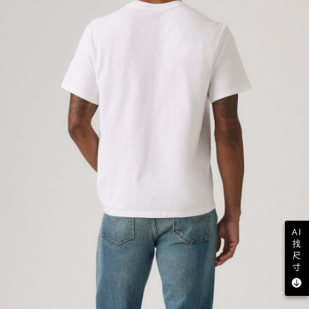
AI
找
尺
寸