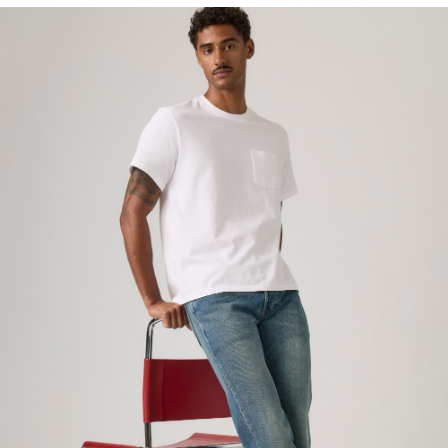
每筆NT$70，滿NT$1,000(含以上)免運費
2.透過簡訊連結打開帳單後，可選擇「超商條碼／台灣大直營門市／銀行轉
帳／街口支付／iPASS MONEY」等通路繳費。
付款後7-11取貨
【注意事項】
每筆NT$70，滿NT$1,000(含以上)免運費
1.本服務係由「台灣大哥大股份有限公司」（以下簡稱本公司）所提供，讓
用戶於交易時，得透過本服務購買商品或服務，並由商店將買賣／分期付款
宅配(黑貓宅急便)
買賣價金債權讓與本公司後，依約使用本公司帳單繳交帳款。
每筆NT$100，滿NT$1,000(含以上)免運費
2.基於同意付款使用「大哥付你分期」之契約關係目的，商店將以您的個人
資料（包含姓名、電話或地址）提供予台灣大哥大進項蒐集、處理及利用，
由本公司與您本人進行分期帳單所需資料之確認、核對及更正。
宅配(離島)
3.完整用戶服務條款，請詳閱以下連結：
https://oppay.tw/userRule
每筆NT$100，滿NT$1,000(含以上)免運費