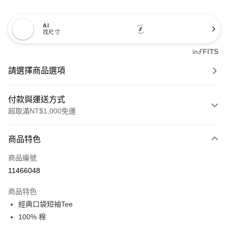
AI
找尺寸
請選擇商品選項
付款與運送方式
超取滿NT$1,000免運
付款方式
商品特色
信用卡一次付款
商品編號
信用卡分期付款
11466048
3 期 0 利率 每期
NT$344
21家銀行
商品特色
6 期 0 利率 每期
NT$172
21家銀行
合作金庫商業銀行
第一商業銀行
經典口袋短袖Tee
華南商業銀行
彰化商業銀行
合作金庫商業銀行
第一商業銀行
超商取貨付款
100% 棉
上海商業儲蓄銀行
台北富邦商業銀行
華南商業銀行
彰化商業銀行