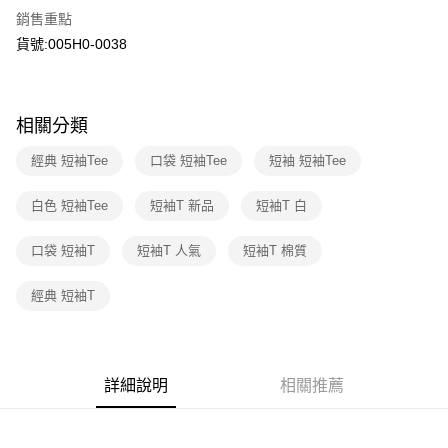
國泰世華商業銀行
兆豐國際商業銀行
LINE Pay
上海商業儲蓄銀行
台北富邦商業銀行
銷售重點
臺灣中小企業銀行
台中商業銀行
國泰世華商業銀行
兆豐國際商業銀行
貨號:005H0-0038
匯豐（台灣）商業銀行
華泰商業銀行
Apple Pay
臺灣中小企業銀行
台中商業銀行
聯邦商業銀行
遠東國際商業銀行
匯豐（台灣）商業銀行
華泰商業銀行
街口支付
元大商業銀行
永豐商業銀行
聯邦商業銀行
遠東國際商業銀行
玉山商業銀行
星展（台灣）商業銀行
元大商業銀行
永豐商業銀行
悠遊付
相關分類
台新國際商業銀行
中國信託商業銀行
玉山商業銀行
星展（台灣）商業銀行
台灣樂天信用卡公司
台新國際商業銀行
中國信託商業銀行
Google Pay
經典 短袖Tee
口袋 短袖Tee
短袖 短袖Tee
台灣樂天信用卡公司
大哥付你分期
白色 短袖Tee
短袖T 新品
短袖T 白
相關說明
【大哥付你分期使用說明】
口袋 短袖T
短袖T 人氣
短袖T 棉質
1.本服務由台灣大哥大提供，台灣大哥大用戶可立即使用無須另外申請。
運送方式
2.付款方式選擇「大哥付你分期」，訂單成立後會自動跳轉到大哥付的交易
經典 短袖T
流程，驗證手機門號後，選擇欲分期的期數、繳款截止日，確認付款後即完
全家取貨付款
成交易。
每筆NT$70，滿NT$1,000(含以上)免運費
3.實際核准額度、可分期數及費用金額請依後續交易確認頁面所載為準。
4.訂單成立30分鐘內，如未前往確認交易或遇審核未通過，訂單將自動取
付款後全家取貨
消。如遇「轉專審核」未通過狀況，表示未達大哥付你分期系統評分，恕無
詳細說明
相關推薦
法說明評估內容。
每筆NT$70，滿NT$1,000(含以上)免運費
【繳款方式說明】
1.分期款項不併入電信帳單，「大哥付你分期」於每月結算日後寄送繳費提
7-11取貨付款
醒簡訊。