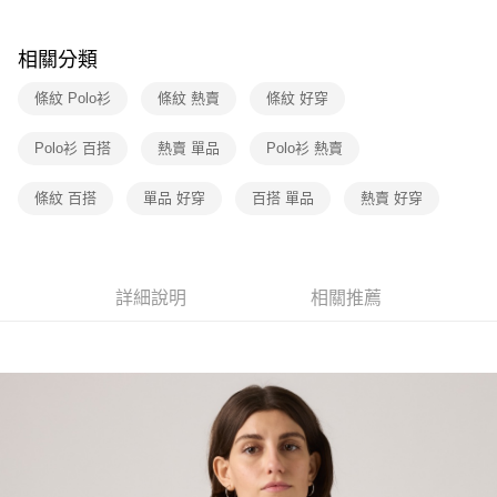
玉山商業銀行
星展（台灣）商業銀行
元大商業銀行
永豐商業銀行
悠遊付
台新國際商業銀行
中國信託商業銀行
玉山商業銀行
星展（台灣）商業銀行
相關分類
台灣樂天信用卡公司
台新國際商業銀行
中國信託商業銀行
Google Pay
台灣樂天信用卡公司
條紋 Polo衫
條紋 熱賣
條紋 好穿
大哥付你分期
相關說明
Polo衫 百搭
熱賣 單品
Polo衫 熱賣
【大哥付你分期使用說明】
1.本服務由台灣大哥大提供，台灣大哥大用戶可立即使用無須另外申請。
運送方式
條紋 百搭
單品 好穿
百搭 單品
熱賣 好穿
2.付款方式選擇「大哥付你分期」，訂單成立後會自動跳轉到大哥付的交易
流程，驗證手機門號後，選擇欲分期的期數、繳款截止日，確認付款後即完
全家取貨付款
成交易。
每筆NT$70，滿NT$1,000(含以上)免運費
3.實際核准額度、可分期數及費用金額請依後續交易確認頁面所載為準。
4.訂單成立30分鐘內，如未前往確認交易或遇審核未通過，訂單將自動取
詳細說明
相關推薦
付款後全家取貨
消。如遇「轉專審核」未通過狀況，表示未達大哥付你分期系統評分，恕無
法說明評估內容。
每筆NT$70，滿NT$1,000(含以上)免運費
【繳款方式說明】
1.分期款項不併入電信帳單，「大哥付你分期」於每月結算日後寄送繳費提
7-11取貨付款
醒簡訊。
每筆NT$70，滿NT$1,000(含以上)免運費
2.透過簡訊連結打開帳單後，可選擇「超商條碼／台灣大直營門市／銀行轉
帳／街口支付／iPASS MONEY」等通路繳費。
付款後7-11取貨
【注意事項】
每筆NT$70，滿NT$1,000(含以上)免運費
1.本服務係由「台灣大哥大股份有限公司」（以下簡稱本公司）所提供，讓