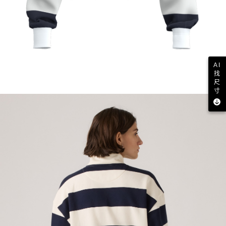
AI
找
尺
寸