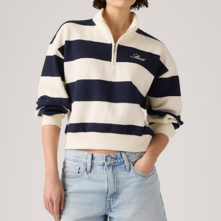
用戶於交易時，得透過本服務購買商品或服務，並由商店將買賣／分期付款
宅配(黑貓宅急便)
買賣價金債權讓與本公司後，依約使用本公司帳單繳交帳款。
每筆NT$100，滿NT$1,000(含以上)免運費
2.基於同意付款使用「大哥付你分期」之契約關係目的，商店將以您的個人
資料（包含姓名、電話或地址）提供予台灣大哥大進項蒐集、處理及利用，
由本公司與您本人進行分期帳單所需資料之確認、核對及更正。
宅配(離島)
3.完整用戶服務條款，請詳閱以下連結：
https://oppay.tw/userRule
每筆NT$100，滿NT$1,000(含以上)免運費