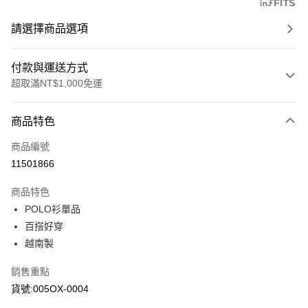
請選擇商品選項
付款與運送方式
超取滿NT$1,000免運
付款方式
商品特色
信用卡一次付款
商品編號
信用卡分期付款
11501866
3 期 0 利率 每期
NT$464
21家銀行
商品特色
6 期 0 利率 每期
NT$232
21家銀行
合作金庫商業銀行
第一商業銀行
POLO衫單品
華南商業銀行
彰化商業銀行
合作金庫商業銀行
第一商業銀行
超商取貨付款
百搭好穿
上海商業儲蓄銀行
台北富邦商業銀行
華南商業銀行
彰化商業銀行
國泰世華商業銀行
兆豐國際商業銀行
越南製
LINE Pay
上海商業儲蓄銀行
台北富邦商業銀行
臺灣中小企業銀行
台中商業銀行
國泰世華商業銀行
兆豐國際商業銀行
銷售重點
匯豐（台灣）商業銀行
華泰商業銀行
Apple Pay
臺灣中小企業銀行
台中商業銀行
聯邦商業銀行
遠東國際商業銀行
貨號:005OX-0004
匯豐（台灣）商業銀行
華泰商業銀行
街口支付
元大商業銀行
永豐商業銀行
聯邦商業銀行
遠東國際商業銀行