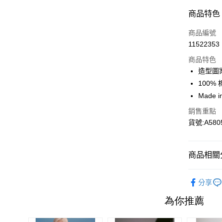
付款方式
商品特色
信用卡一
商品編號
11522353
信用卡分
商品特色
3 期 
造型圖
6 期 
合作金
100% 
華南商
Made i
合作金
超商取貨
上海商
華南商
銷售重點
國泰世
LINE Pay
上海商
貨號:A580
臺灣中
國泰世
匯豐（
Apple Pay
臺灣中
聯邦商
匯豐（
街口支付
商品相關分
元大商
聯邦商
玉山商
元大商
悠遊付
👕男生上
台新國
玉山商
分享
台灣樂
台新國
Google Pa
Outlet
台灣樂
大哥付你
相關說明