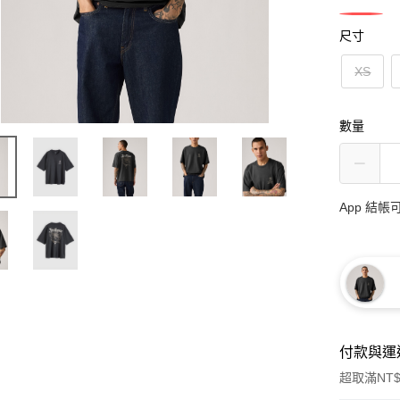
尺寸
XS
數量
App 結
付款與運
超取滿NT$