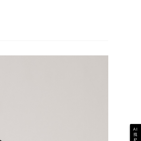
AI
找
尺