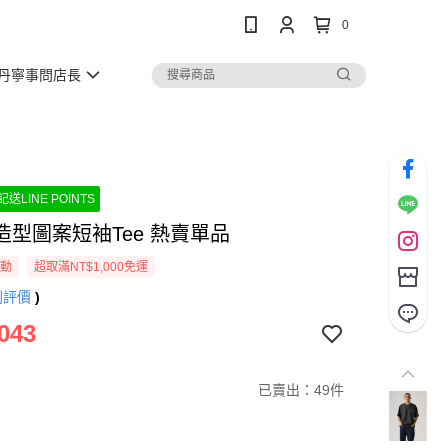
0
丹寧事問店長
送LINE POINTS
造型圖案短袖Tee 熱賣單品
活動
超取滿NT$1,000免運
則評價
)
043
已賣出：49件