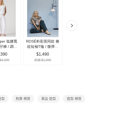
你分期使用說明】
由台灣大哥大提供，台灣大哥大用戶可立即使用無須另外申請。
式選擇「大哥付你分期」，訂單成立後會自動跳轉到大哥付的交易
證手機門號後，選擇欲分期的期數、繳款截止日，確認付款後即
。
付款
准額度、可分期數及費用金額請依後續交易確認頁面所載為準。
0，滿NT$1,000(含以上)免運費
立30分鐘內，如未前往確認交易或遇審核未通過，訂單將自動取
「轉專審核」未通過狀況，表示未達大哥付你分期系統評分，恕
家取貨
評估內容。
式說明】
0，滿NT$1,000(含以上)免運費
項不併入電信帳單，「大哥付你分期」於每月結算日後寄送繳費提
付款
訊連結打開帳單後，可選擇「超商條碼／台灣大直營門市／銀行轉
0，滿NT$1,000(含以上)免運費
付／iPASS MONEY」等通路繳費。
項】
1取貨
係由「台灣大哥大股份有限公司」（以下簡稱本公司）所提供，讓
0，滿NT$1,000(含以上)免運費
易時，得透過本服務購買商品或服務，並由商店將買賣／分期付
金債權讓與本公司後，依約使用本公司帳單繳交帳款。
宅急便)
意付款使用「大哥付你分期」之契約關係目的，商店將以您的個人
含姓名、電話或地址）提供予台灣大哥大進項蒐集、處理及利
造型
熱賣 棉質
單品 造型
造型 棉質
00，滿NT$1,000(含以上)免運費
公司與您本人進行分期帳單所需資料之確認、核對及更正。
戶服務條款，請詳閱以下連結：
https://oppay.tw/userRule
00，滿NT$1,000(含以上)免運費