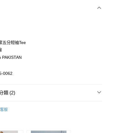
次付款
期付款
0 利率 每期
NT$347
21家銀行
案五分短袖Tee
0 利率 每期
NT$173
21家銀行
庫商業銀行
第一商業銀行
棉
業銀行
彰化商業銀行
n PAKISTAN
庫商業銀行
第一商業銀行
付款
業儲蓄銀行
台北富邦商業銀行
業銀行
彰化商業銀行
華商業銀行
兆豐國際商業銀行
業儲蓄銀行
台北富邦商業銀行
5-0062
小企業銀行
台中商業銀行
華商業銀行
兆豐國際商業銀行
台灣）商業銀行
華泰商業銀行
小企業銀行
台中商業銀行
業銀行
遠東國際商業銀行
台灣）商業銀行
華泰商業銀行
類 (2)
業銀行
永豐商業銀行
業銀行
遠東國際商業銀行
業銀行
星展（台灣）商業銀行
業銀行
永豐商業銀行
衣
T恤
際商業銀行
中國信託商業銀行
業銀行
星展（台灣）商業銀行
客服
天信用卡公司
際商業銀行
中國信託商業銀行
y
｜單件7折．2件85折．3件再7折
男裝Outlet
天信用卡公司
分期