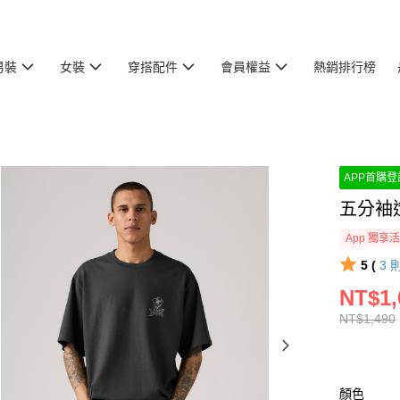
男裝
女裝
穿搭配件
會員權益
熱銷排行榜
APP首購登記
五分袖
App 獨享
5 (
3
NT$1,
NT$1,490
顏色