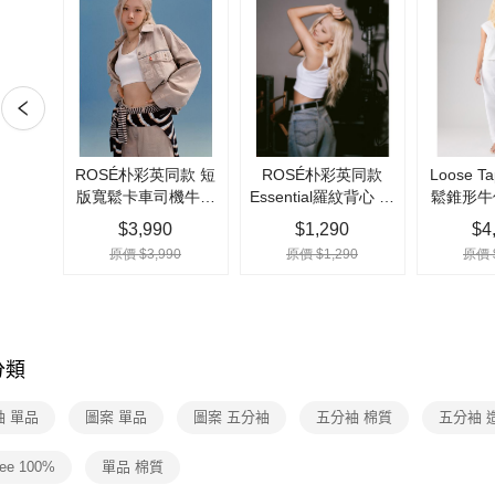
【大哥付
1.本服務
2.付款方
運送方式
流程，驗
完成交易
全家取貨
3.實際核
每筆NT$7
4.訂單成
消。如遇
付款後全
無法說明
【繳款方
每筆NT$7
1.分期款
醒簡訊。
7-11取貨
2.透過簡
每筆NT$7
帳／街口支
【注意事
付款後7-1
1.本服務
每筆NT$7
用戶於交
分類
款買賣價
宅配(黑貓
2.基於同
資料（包
袖 單品
圖案 單品
圖案 五分袖
五分袖 棉質
五分袖 
每筆NT$1
用，由本
3.完整用
宅配(離島)
e 100%
單品 棉質
每筆NT$1