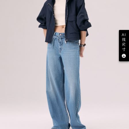
AI
找
尺
寸