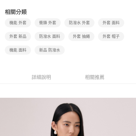
元大商業銀行
永豐商業銀行
悠遊付
台新國際商業銀行
中國信託商業銀行
玉山商業銀行
星展（台灣）商業銀行
相關分類
台灣樂天信用卡公司
台新國際商業銀行
中國信託商業銀行
Google Pay
台灣樂天信用卡公司
機能 外套
衝鋒 外套
防潑水 外套
外套 面料
大哥付你分期
相關說明
外套 新品
防潑水 面料
外套 抽繩
外套 帽子
【大哥付你分期使用說明】
1.本服務由台灣大哥大提供，台灣大哥大用戶可立即使用無須另外申請。
運送方式
機能 面料
新品 防潑水
2.付款方式選擇「大哥付你分期」，訂單成立後會自動跳轉到大哥付的交易
流程，驗證手機門號後，選擇欲分期的期數、繳款截止日，確認付款後即完
全家取貨付款
成交易。
每筆NT$70，滿NT$1,000(含以上)免運費
3.實際核准額度、可分期數及費用金額請依後續交易確認頁面所載為準。
4.訂單成立30分鐘內，如未前往確認交易或遇審核未通過，訂單將自動取
詳細說明
相關推薦
付款後全家取貨
消。如遇「轉專審核」未通過狀況，表示未達大哥付你分期系統評分，恕無
法說明評估內容。
每筆NT$70，滿NT$1,000(含以上)免運費
【繳款方式說明】
1.分期款項不併入電信帳單，「大哥付你分期」於每月結算日後寄送繳費提
7-11取貨付款
醒簡訊。
每筆NT$70，滿NT$1,000(含以上)免運費
2.透過簡訊連結打開帳單後，可選擇「超商條碼／台灣大直營門市／銀行轉
帳／街口支付／iPASS MONEY」等通路繳費。
付款後7-11取貨
【注意事項】
每筆NT$70，滿NT$1,000(含以上)免運費
1.本服務係由「台灣大哥大股份有限公司」（以下簡稱本公司）所提供，讓
用戶於交易時，得透過本服務購買商品或服務，並由商店將買賣／分期付款
宅配(黑貓宅急便)