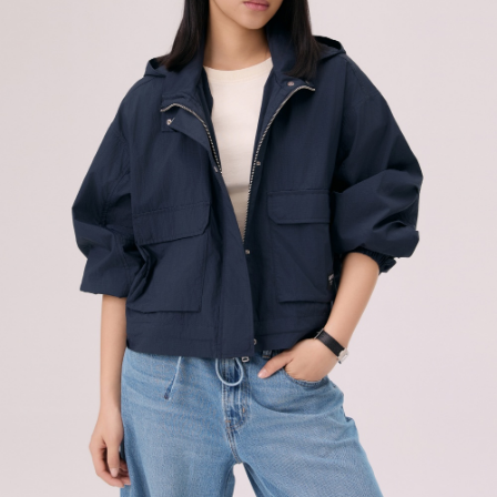
買賣價金債權讓與本公司後，依約使用本公司帳單繳交帳款。
每筆NT$100，滿NT$1,000(含以上)免運費
2.基於同意付款使用「大哥付你分期」之契約關係目的，商店將以您的個人
資料（包含姓名、電話或地址）提供予台灣大哥大進項蒐集、處理及利用，
由本公司與您本人進行分期帳單所需資料之確認、核對及更正。
宅配(離島)
3.完整用戶服務條款，請詳閱以下連結：
https://oppay.tw/userRule
每筆NT$100，滿NT$1,000(含以上)免運費