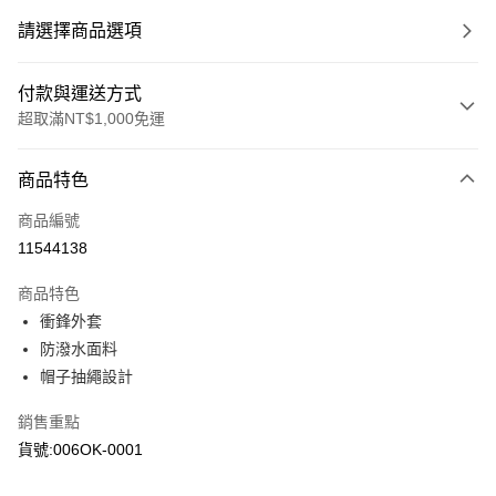
請選擇商品選項
付款與運送方式
超取滿NT$1,000免運
付款方式
商品特色
信用卡一次付款
商品編號
信用卡分期付款
11544138
3 期 0 利率 每期
NT$1,330
21家銀行
商品特色
6 期 0 利率 每期
NT$665
21家銀行
合作金庫商業銀行
第一商業銀行
衝鋒外套
華南商業銀行
彰化商業銀行
合作金庫商業銀行
第一商業銀行
超商取貨付款
防潑水面料
上海商業儲蓄銀行
台北富邦商業銀行
華南商業銀行
彰化商業銀行
國泰世華商業銀行
兆豐國際商業銀行
帽子抽繩設計
LINE Pay
上海商業儲蓄銀行
台北富邦商業銀行
臺灣中小企業銀行
台中商業銀行
國泰世華商業銀行
兆豐國際商業銀行
銷售重點
匯豐（台灣）商業銀行
華泰商業銀行
Apple Pay
臺灣中小企業銀行
台中商業銀行
聯邦商業銀行
遠東國際商業銀行
貨號:006OK-0001
匯豐（台灣）商業銀行
華泰商業銀行
街口支付
元大商業銀行
永豐商業銀行
聯邦商業銀行
遠東國際商業銀行
玉山商業銀行
星展（台灣）商業銀行