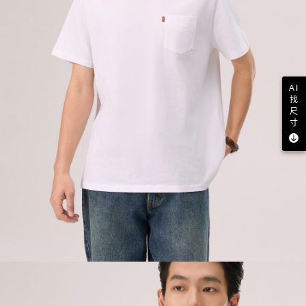
AI
找
尺
寸