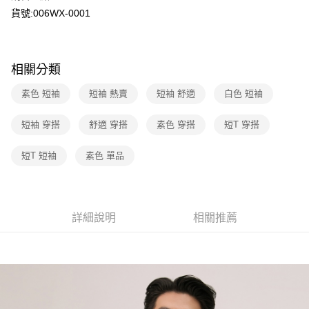
臺灣中小企業銀行
台中商業銀行
聯邦商業銀行
遠東國際商業銀行
貨號:006WX-0001
匯豐（台灣）商業銀行
華泰商業銀行
街口支付
元大商業銀行
永豐商業銀行
聯邦商業銀行
遠東國際商業銀行
玉山商業銀行
星展（台灣）商業銀行
元大商業銀行
永豐商業銀行
悠遊付
台新國際商業銀行
中國信託商業銀行
玉山商業銀行
星展（台灣）商業銀行
相關分類
台灣樂天信用卡公司
台新國際商業銀行
中國信託商業銀行
Google Pay
台灣樂天信用卡公司
素色 短袖
短袖 熱賣
短袖 舒適
白色 短袖
大哥付你分期
相關說明
短袖 穿搭
舒適 穿搭
素色 穿搭
短T 穿搭
【大哥付你分期使用說明】
1.本服務由台灣大哥大提供，台灣大哥大用戶可立即使用無須另外申請。
運送方式
短T 短袖
素色 單品
2.付款方式選擇「大哥付你分期」，訂單成立後會自動跳轉到大哥付的交易
流程，驗證手機門號後，選擇欲分期的期數、繳款截止日，確認付款後即完
全家取貨付款
成交易。
每筆NT$70，滿NT$1,000(含以上)免運費
3.實際核准額度、可分期數及費用金額請依後續交易確認頁面所載為準。
4.訂單成立30分鐘內，如未前往確認交易或遇審核未通過，訂單將自動取
詳細說明
相關推薦
付款後全家取貨
消。如遇「轉專審核」未通過狀況，表示未達大哥付你分期系統評分，恕無
法說明評估內容。
每筆NT$70，滿NT$1,000(含以上)免運費
【繳款方式說明】
1.分期款項不併入電信帳單，「大哥付你分期」於每月結算日後寄送繳費提
7-11取貨付款
醒簡訊。
每筆NT$70，滿NT$1,000(含以上)免運費
2.透過簡訊連結打開帳單後，可選擇「超商條碼／台灣大直營門市／銀行轉
帳／街口支付／iPASS MONEY」等通路繳費。
付款後7-11取貨