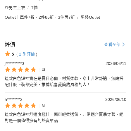
👕男生上衣
T恤
Outlet｜單件7折．2件85折．3件再7折
男裝Outlet
評價
查看全部
5
(
2
則評價
)
j***********0
2026/06/11
|
XL
這款白色短袖實在是夏日必備，材質柔軟，穿上非常舒適，無論搭
配什麼下裝都完美，推薦給喜愛簡約風格的人！
h*********2
2026/06/10
|
M
這款白色短袖舒適度極佳，面料輕柔透氣，非常適合夏季穿著，絕
對是一個值得擁有的熱賣單品！