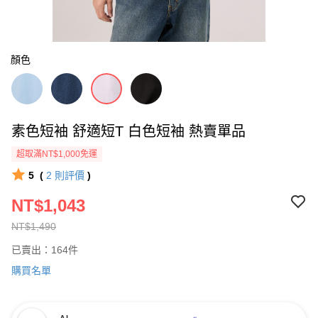
顏色
素色短袖 舒適短T 白色短袖 熱賣單品
超取滿NT$1,000免運
5
(
2
則評價
)
NT$1,043
NT$1,490
已賣出：164件
購買名單