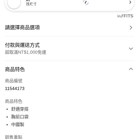
AI
找尺寸
請選擇商品選項
付款與運送方式
超取滿NT$1,000免運
付款方式
商品特色
信用卡一次付款
商品編號
信用卡分期付款
11544173
3 期 0 利率 每期
NT$347
21家銀行
商品特色
6 期 0 利率 每期
NT$173
21家銀行
合作金庫商業銀行
第一商業銀行
舒適穿搭
華南商業銀行
彰化商業銀行
合作金庫商業銀行
第一商業銀行
超商取貨付款
胸前口袋
上海商業儲蓄銀行
台北富邦商業銀行
華南商業銀行
彰化商業銀行
國泰世華商業銀行
兆豐國際商業銀行
中國製
LINE Pay
上海商業儲蓄銀行
台北富邦商業銀行
臺灣中小企業銀行
台中商業銀行
國泰世華商業銀行
兆豐國際商業銀行
銷售重點
匯豐（台灣）商業銀行
華泰商業銀行
Apple Pay