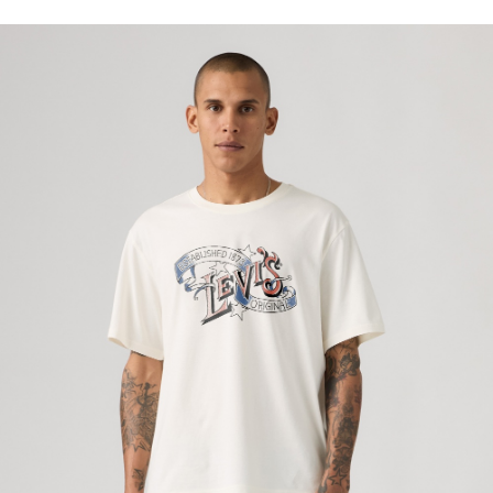
醒簡訊。
每筆NT$70，滿NT$1,000(含以上)免運費
2.透過簡訊連結打開帳單後，可選擇「超商條碼／台灣大直營門市／銀行轉
帳／街口支付／iPASS MONEY」等通路繳費。
付款後7-11取貨
【注意事項】
每筆NT$70，滿NT$1,000(含以上)免運費
1.本服務係由「台灣大哥大股份有限公司」（以下簡稱本公司）所提供，讓
用戶於交易時，得透過本服務購買商品或服務，並由商店將買賣／分期付款
宅配(黑貓宅急便)
買賣價金債權讓與本公司後，依約使用本公司帳單繳交帳款。
每筆NT$100，滿NT$1,000(含以上)免運費
2.基於同意付款使用「大哥付你分期」之契約關係目的，商店將以您的個人
資料（包含姓名、電話或地址）提供予台灣大哥大進項蒐集、處理及利用，
由本公司與您本人進行分期帳單所需資料之確認、核對及更正。
宅配(離島)
3.完整用戶服務條款，請詳閱以下連結：
https://oppay.tw/userRule
每筆NT$100，滿NT$1,000(含以上)免運費