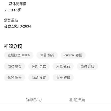
華南商業銀行
彰化商業銀行
國泰世華商業銀行
兆豐國際商業銀行
常休閒穿搭
LINE Pay
上海商業儲蓄銀行
台北富邦商業銀行
臺灣中小企業銀行
台中商業銀行
100%棉
國泰世華商業銀行
兆豐國際商業銀行
匯豐（台灣）商業銀行
華泰商業銀行
Apple Pay
臺灣中小企業銀行
台中商業銀行
聯邦商業銀行
遠東國際商業銀行
銷售重點
匯豐（台灣）商業銀行
華泰商業銀行
街口支付
元大商業銀行
永豐商業銀行
貨號:16143-2634
聯邦商業銀行
遠東國際商業銀行
玉山商業銀行
星展（台灣）商業銀行
元大商業銀行
永豐商業銀行
悠遊付
台新國際商業銀行
中國信託商業銀行
玉山商業銀行
星展（台灣）商業銀行
台灣樂天信用卡公司
台新國際商業銀行
中國信託商業銀行
Google Pay
相關分類
台灣樂天信用卡公司
大哥付你分期
寬鬆版型 100%
休閒 棉質
original 穿搭
相關說明
【大哥付你分期使用說明】
簡約 棉質
休閒 柔軟
人氣 新品
簡約 穿搭
1.本服務由台灣大哥大提供，台灣大哥大用戶可立即使用無須另外申請。
運送方式
2.付款方式選擇「大哥付你分期」，訂單成立後會自動跳轉到大哥付的交易
流程，驗證手機門號後，選擇欲分期的期數、繳款截止日，確認付款後即完
休閒 穿搭
新品 棉質
百搭 穿搭
全家取貨付款
成交易。
每筆NT$70，滿NT$1,000(含以上)免運費
3.實際核准額度、可分期數及費用金額請依後續交易確認頁面所載為準。
4.訂單成立30分鐘內，如未前往確認交易或遇審核未通過，訂單將自動取
付款後全家取貨
消。如遇「轉專審核」未通過狀況，表示未達大哥付你分期系統評分，恕無
法說明評估內容。
詳細說明
相關推薦
每筆NT$70，滿NT$1,000(含以上)免運費
【繳款方式說明】
1.分期款項不併入電信帳單，「大哥付你分期」於每月結算日後寄送繳費提
7-11取貨付款