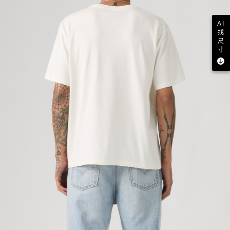
AI
找
尺
寸