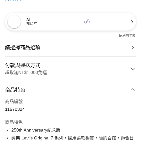
AI
找尺寸
請選擇商品選項
付款與運送方式
超取滿NT$1,000免運
付款方式
商品特色
信用卡一次付款
商品編號
信用卡分期付款
11570324
3 期 0 利率 每期
NT$496
21家銀行
商品特色
6 期 0 利率 每期
NT$248
21家銀行
合作金庫商業銀行
第一商業銀行
250th Anniversary紀念版
華南商業銀行
彰化商業銀行
合作金庫商業銀行
第一商業銀行
超商取貨付款
經典 Levi’s Original 7 系列，採用柔軟棉質，簡約百搭，適合日
上海商業儲蓄銀行
台北富邦商業銀行