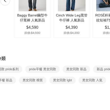
完成交易
全家取貨
3.實際核
每筆NT$7
4.訂單成
消。如遇
付款後全
無法說明
【繳款方
每筆NT$7
1.分期款
醒簡訊。
7-11取貨
2.透過簡
每筆NT$7
帳／街口支
【注意事
付款後7-1
1.本服務
分類
每筆NT$7
用戶於交
款買賣價
宅配(黑貓
款 pride系列
pride平權 男女同款
男女同款 新品
新品 pri
2.基於同
資料（包
每筆NT$1
用，由本
e平權 新品
男女同款 棉質
男女同款 lgbt
男女同款 人氣
3.完整用
宅配(離島)
每筆NT$1