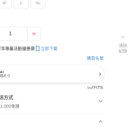
M
L
XL
清除
帳可享專屬活動優惠價
立即下載
紀錄
購買名單
AI
找尺寸
送方式
1,000免運
次付款