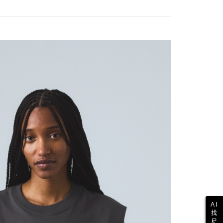
AI
找
尺