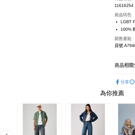
11616254
信用卡分
商品特色
3 期 
LGBT 
6 期 
合作金
100% 
華南商
合作金
超商取貨
銷售重點
上海商
華南商
貨號:A794
國泰世
LINE Pay
上海商
臺灣中
國泰世
匯豐（
Apple Pay
臺灣中
商品相關分
聯邦商
匯豐（
街口支付
元大商
聯邦商
👕男生上
玉山商
元大商
分享
悠遊付
台新國
新品上架｜
玉山商
台灣樂
台新國
Google Pa
📣職人精
台灣樂
大哥付你
本月新到
相關說明
【大哥付
1.本服務
2.付款方
運送方式
流程，驗