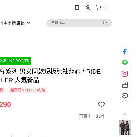
0
丹寧事問店長
送LINE POINTS
e平權系列 男女同款短板無袖背心 / RIDE
THER 人氣新品
活動
超取滿NT$1,000免運
290
已賣出：15件