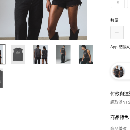
S
數量
App 結
付款與運
超取滿NT$
付款方式
商品特色
信用卡一
商品編號