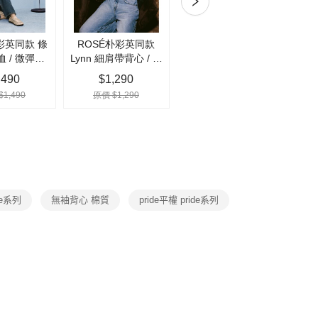
。
付款
准額度、可分期數及費用金額請依後續交易確認頁面所載為準。
0，滿NT$1,000(含以上)免運費
立30分鐘內，如未前往確認交易或遇審核未通過，訂單將自動取
「轉專審核」未通過狀況，表示未達大哥付你分期系統評分，恕
家取貨
評估內容。
式說明】
0，滿NT$1,000(含以上)免運費
項不併入電信帳單，「大哥付你分期」於每月結算日後寄送繳費提
付款
訊連結打開帳單後，可選擇「超商條碼／台灣大直營門市／銀行轉
0，滿NT$1,000(含以上)免運費
付／iPASS MONEY」等通路繳費。
項】
1取貨
係由「台灣大哥大股份有限公司」（以下簡稱本公司）所提供，讓
0，滿NT$1,000(含以上)免運費
易時，得透過本服務購買商品或服務，並由商店將買賣／分期付
金債權讓與本公司後，依約使用本公司帳單繳交帳款。
宅急便)
de系列
無袖背心 棉質
pride平權 pride系列
意付款使用「大哥付你分期」之契約關係目的，商店將以您的個人
含姓名、電話或地址）提供予台灣大哥大進項蒐集、處理及利
00，滿NT$1,000(含以上)免運費
公司與您本人進行分期帳單所需資料之確認、核對及更正。
戶服務條款，請詳閱以下連結：
https://oppay.tw/userRule
00，滿NT$1,000(含以上)免運費