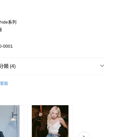
期付款
0 利率 每期
NT$430
21家銀行
Pride系列
0 利率 每期
NT$215
21家銀行
庫商業銀行
第一商業銀行
棉
業銀行
彰化商業銀行
庫商業銀行
第一商業銀行
付款
業儲蓄銀行
台北富邦商業銀行
業銀行
彰化商業銀行
0-0001
華商業銀行
兆豐國際商業銀行
業儲蓄銀行
台北富邦商業銀行
小企業銀行
台中商業銀行
華商業銀行
兆豐國際商業銀行
台灣）商業銀行
華泰商業銀行
小企業銀行
台中商業銀行
類 (4)
業銀行
遠東國際商業銀行
台灣）商業銀行
華泰商業銀行
業銀行
永豐商業銀行
業銀行
遠東國際商業銀行
衣
背心
業銀行
星展（台灣）商業銀行
業銀行
永豐商業銀行
客服
際商業銀行
中國信託商業銀行
指定商品2件88折
男裝當季新品
業銀行
星展（台灣）商業銀行
天信用卡公司
際商業銀行
中國信託商業銀行
y
選
🌈PRIDE 平權系列
天信用卡公司
分期
貨
你分期使用說明】
由台灣大哥大提供，台灣大哥大用戶可立即使用無須另外申請。
式選擇「大哥付你分期」，訂單成立後會自動跳轉到大哥付的交易
證手機門號後，選擇欲分期的期數、繳款截止日，確認付款後即