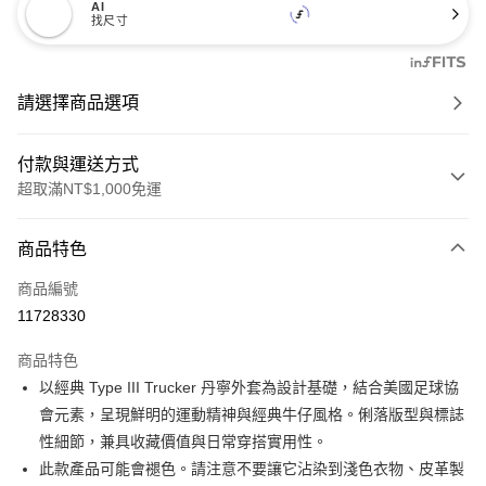
AI
找尺寸
請選擇商品選項
付款與運送方式
超取滿NT$1,000免運
付款方式
商品特色
信用卡一次付款
商品編號
信用卡分期付款
11728330
3 期 0 利率 每期
NT$983
21家銀行
商品特色
6 期 0 利率 每期
NT$491
21家銀行
合作金庫商業銀行
第一商業銀行
以經典 Type III Trucker 丹寧外套為設計基礎，結合美國足球協
華南商業銀行
彰化商業銀行
合作金庫商業銀行
第一商業銀行
超商取貨付款
會元素，呈現鮮明的運動精神與經典牛仔風格。俐落版型與標誌
上海商業儲蓄銀行
台北富邦商業銀行
華南商業銀行
彰化商業銀行
國泰世華商業銀行
兆豐國際商業銀行
性細節，兼具收藏價值與日常穿搭實用性。
LINE Pay
上海商業儲蓄銀行
台北富邦商業銀行
臺灣中小企業銀行
台中商業銀行
此款產品可能會褪色。請注意不要讓它沾染到淺色衣物、皮革製
國泰世華商業銀行
兆豐國際商業銀行
匯豐（台灣）商業銀行
華泰商業銀行