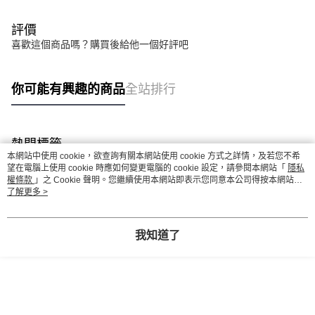
評價
喜歡這個商品嗎？購買後給他一個好評吧
你可能有興趣的商品
全站排行
熱門標籤
本網站中使用 cookie，欲查詢有關本網站使用 cookie 方式之詳情，及若您不希
望在電腦上使用 cookie 時應如何變更電腦的 cookie 設定，請參閱本網站「
隱私
權條款
」之 Cookie 聲明。您繼續使用本網站即表示您同意本公司得按本網站使
用條款之 Cookie 聲明使用 cookie。
了解更多 >
我知道了
// 選択肢 1 (トラッカーの名前を指定する)
// 選択肢 2 (トラッカ