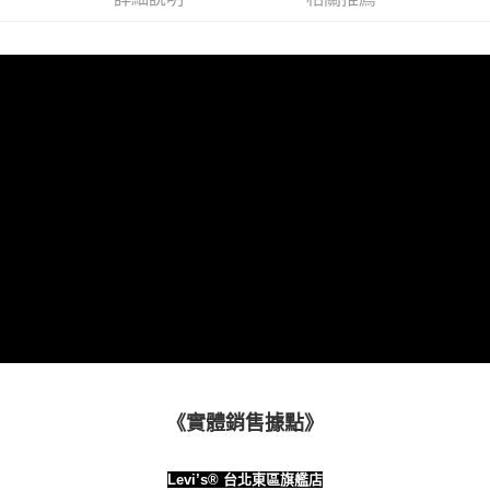
付款後7-11取貨
【注意事項】
每筆NT$70，滿NT$1,000(含以上)免運費
1.本服務係由「台灣大哥大股份有限公司」（以下簡稱本公司）所提供，讓
用戶於交易時，得透過本服務購買商品或服務，並由商店將買賣／分期付款
宅配(黑貓宅急便)
買賣價金債權讓與本公司後，依約使用本公司帳單繳交帳款。
每筆NT$100，滿NT$1,000(含以上)免運費
2.基於同意付款使用「大哥付你分期」之契約關係目的，商店將以您的個人
資料（包含姓名、電話或地址）提供予台灣大哥大進項蒐集、處理及利用，
由本公司與您本人進行分期帳單所需資料之確認、核對及更正。
宅配(離島)
3.完整用戶服務條款，請詳閱以下連結：
https://oppay.tw/userRule
每筆NT$100，滿NT$1,000(含以上)免運費
《實體銷售據點》
Levi’s® 台北東區旗艦店