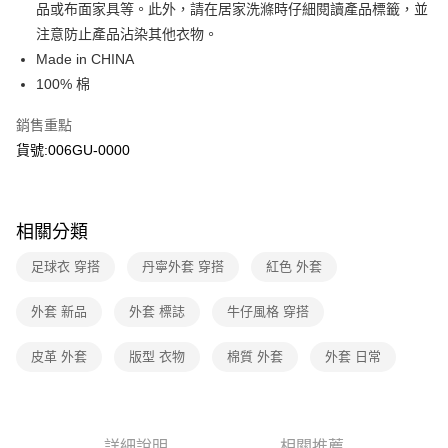
Apple Pay
臺灣中小企業銀行
台中商業銀行
品或布面家具等。此外，請在居家洗滌時仔細閱讀產品標籤，並
聯邦商業銀行
遠東國際商業銀行
匯豐（台灣）商業銀行
華泰商業銀行
注意防止產品沾染其他衣物。
街口支付
元大商業銀行
永豐商業銀行
聯邦商業銀行
遠東國際商業銀行
Made in CHINA
玉山商業銀行
星展（台灣）商業銀行
元大商業銀行
永豐商業銀行
悠遊付
100% 棉
台新國際商業銀行
中國信託商業銀行
玉山商業銀行
星展（台灣）商業銀行
台灣樂天信用卡公司
台新國際商業銀行
中國信託商業銀行
Google Pay
銷售重點
台灣樂天信用卡公司
貨號:006GU-0000
大哥付你分期
相關說明
【大哥付你分期使用說明】
1.本服務由台灣大哥大提供，台灣大哥大用戶可立即使用無須另外申請。
運送方式
相關分類
2.付款方式選擇「大哥付你分期」，訂單成立後會自動跳轉到大哥付的交易
流程，驗證手機門號後，選擇欲分期的期數、繳款截止日，確認付款後即完
全家取貨付款
足球衣 穿搭
丹寧外套 穿搭
紅色 外套
成交易。
每筆NT$70，滿NT$1,000(含以上)免運費
3.實際核准額度、可分期數及費用金額請依後續交易確認頁面所載為準。
4.訂單成立30分鐘內，如未前往確認交易或遇審核未通過，訂單將自動取
外套 新品
外套 標誌
牛仔風格 穿搭
付款後全家取貨
消。如遇「轉專審核」未通過狀況，表示未達大哥付你分期系統評分，恕無
法說明評估內容。
每筆NT$70，滿NT$1,000(含以上)免運費
皮革 外套
版型 衣物
棉質 外套
外套 日常
【繳款方式說明】
1.分期款項不併入電信帳單，「大哥付你分期」於每月結算日後寄送繳費提
7-11取貨付款
醒簡訊。
每筆NT$70，滿NT$1,000(含以上)免運費
2.透過簡訊連結打開帳單後，可選擇「超商條碼／台灣大直營門市／銀行轉
帳／街口支付／iPASS MONEY」等通路繳費。
詳細說明
相關推薦