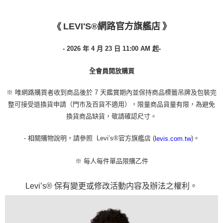
LEVI'S®網路官方旗艦店
》
《
- 2026 年 4 月 23 日
11:00 AM 起
-
全會員開放購買
※ 唯網路購買者收到商品後於 7 天鑑賞期內並保持商品標籤吊牌及包裝完
整可接受退換貨申請（門市及百貨不適用），限量商品貨量有限，為避免
換貨商品缺貨，敬請確認尺寸。
- 相關購物說明，請參照 Levi’s®官方旗艦店 (
)。
levis.com.tw
※ 每人每件單品限購乙件
Levi’s® 保有變更或修改活動内容及辦法之權利。