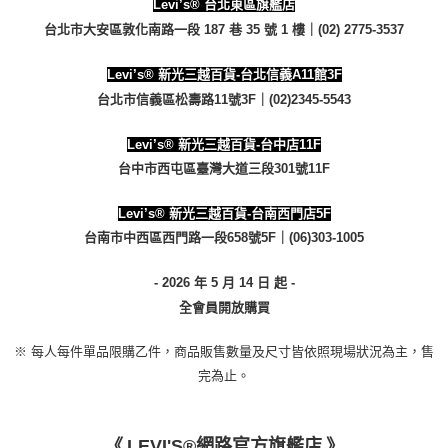
Levi’s® 台北東區旗艦店
1.本服務係由「台灣大哥大股份有限公司」（以下簡稱本公司）所提供，讓
用戶於交易時，得透過本服務購買商品或服務，並由商店將買賣／分期付款
台北市大安區敦化南路一段 187 巷 35 號 1 樓｜(02) 2775-3537
宅配(黑貓宅急便)
買賣價金債權讓與本公司後，依約使用本公司帳單繳交帳款。
每筆NT$100，滿NT$1,000(含以上)免運費
2.基於同意付款使用「大哥付你分期」之契約關係目的，商店將以您的個人
Levi’s® 新光三越百貨-台北信義A11館3F
資料（包含姓名、電話或地址）提供予台灣大哥大進項蒐集、處理及利用，
由本公司與您本人進行分期帳單所需資料之確認、核對及更正。
宅配(離島)
台北市信義區松壽路11號3F｜(02)2345-5543
3.完整用戶服務條款，請詳閱以下連結：
https://oppay.tw/userRule
每筆NT$100，滿NT$1,000(含以上)免運費
Levi’s® 新光三越百貨-台中店11F
台中市西屯區臺灣大道三段301號11F
Levi’s® 新光三越百貨-台南西門店5F
台南市中西區西門路一段658號5F｜(06)303-1005
- 2026 年 5 月 14 日 起 -
全會員開放購買
※ 每人每件單品限購乙件，商品販售數量及尺寸皆依照現場狀況為主，售
完為止。
LEVI'S®網路官方旗艦店
》
《