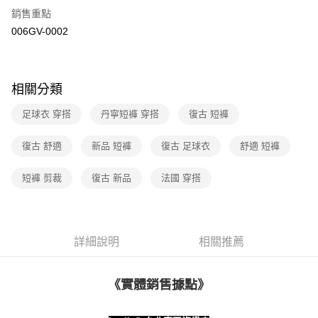
街口支付
元大商業銀行
永豐商業銀行
銷售重點
聯邦商業銀行
遠東國際商業銀行
玉山商業銀行
星展（台灣）商業銀行
元大商業銀行
永豐商業銀行
006GV-0002
悠遊付
台新國際商業銀行
中國信託商業銀行
玉山商業銀行
星展（台灣）商業銀行
台灣樂天信用卡公司
台新國際商業銀行
中國信託商業銀行
Google Pay
台灣樂天信用卡公司
大哥付你分期
相關分類
相關說明
足球衣 穿搭
丹寧短褲 穿搭
復古 短褲
【大哥付你分期使用說明】
1.本服務由台灣大哥大提供，台灣大哥大用戶可立即使用無須另外申請。
運送方式
2.付款方式選擇「大哥付你分期」，訂單成立後會自動跳轉到大哥付的交易
復古 舒適
新品 短褲
復古 足球衣
舒適 短褲
流程，驗證手機門號後，選擇欲分期的期數、繳款截止日，確認付款後即完
全家取貨付款
成交易。
短褲 剪裁
復古 新品
法國 穿搭
每筆NT$70，滿NT$1,000(含以上)免運費
3.實際核准額度、可分期數及費用金額請依後續交易確認頁面所載為準。
4.訂單成立30分鐘內，如未前往確認交易或遇審核未通過，訂單將自動取
付款後全家取貨
消。如遇「轉專審核」未通過狀況，表示未達大哥付你分期系統評分，恕無
法說明評估內容。
每筆NT$70，滿NT$1,000(含以上)免運費
【繳款方式說明】
詳細說明
相關推薦
1.分期款項不併入電信帳單，「大哥付你分期」於每月結算日後寄送繳費提
7-11取貨付款
醒簡訊。
每筆NT$70，滿NT$1,000(含以上)免運費
2.透過簡訊連結打開帳單後，可選擇「超商條碼／台灣大直營門市／銀行轉
《實體銷售據點》
帳／街口支付／iPASS MONEY」等通路繳費。
付款後7-11取貨
【注意事項】
每筆NT$70，滿NT$1,000(含以上)免運費