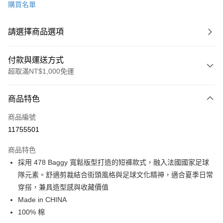
購買名單
請選擇商品選項
付款與運送方式
超取滿NT$1,000免運
付款方式
商品特色
信用卡一次付款
商品編號
信用卡分期付款
11755501
3 期 0 利率 每期
NT$650
21家銀行
商品特色
6 期 0 利率 每期
NT$325
21家銀行
合作金庫商業銀行
第一商業銀行
採用 478 Baggy 寬鬆版型打造的短褲款式，融入法國國家足球
華南商業銀行
彰化商業銀行
合作金庫商業銀行
第一商業銀行
超商取貨付款
隊元素。舒適剪裁結合街頭風格與足球文化精神，適合夏季日常
上海商業儲蓄銀行
台北富邦商業銀行
華南商業銀行
彰化商業銀行
國泰世華商業銀行
兆豐國際商業銀行
穿搭，兼具造型感與收藏價值
LINE Pay
上海商業儲蓄銀行
台北富邦商業銀行
臺灣中小企業銀行
台中商業銀行
Made in CHINA
國泰世華商業銀行
兆豐國際商業銀行
匯豐（台灣）商業銀行
華泰商業銀行
Apple Pay
臺灣中小企業銀行
台中商業銀行
100% 棉
聯邦商業銀行
遠東國際商業銀行
匯豐（台灣）商業銀行
華泰商業銀行