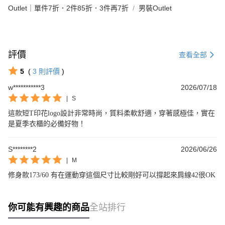
Outlet｜單件7折．2件85折．3件再7折
男裝Outlet
評價
查看全部
5
(
3
則評價
)
w***********3
2026/07/18
|
S
這款短T印花logo設計非常時尚，質料柔軟舒適，穿著感極佳，實在
是夏季衣櫃的必備好物！
S********2
2026/06/26
|
M
修身款173/60 有在運動穿這個尺寸比較剛好可以撐起來肩線42很OK
你可能有興趣的商品
全站排行