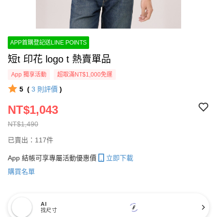
APP首購登記送LINE POINTS
短t 印花 logo t 熱賣單品
App 獨享活動
超取滿NT$1,000免運
5
(
3
則評價
)
NT$1,043
NT$1,490
已賣出：117件
App 結帳可享專屬活動優惠價
立即下載
購買名單
AI
找尺寸