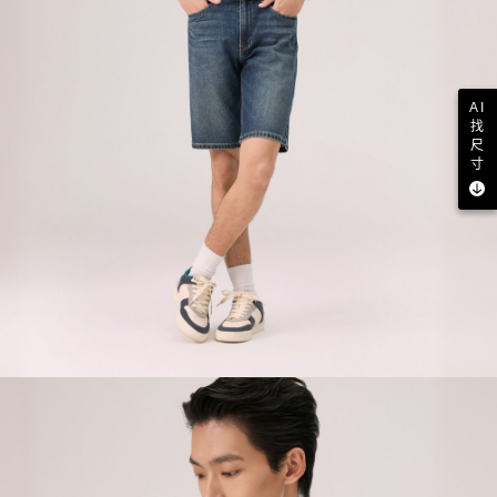
AI
找
尺
寸