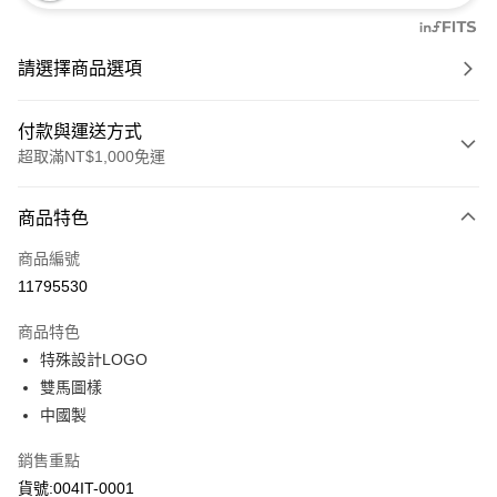
請選擇商品選項
付款與運送方式
超取滿NT$1,000免運
付款方式
商品特色
信用卡一次付款
商品編號
信用卡分期付款
11795530
3 期 0 利率 每期
NT$347
21家銀行
商品特色
6 期 0 利率 每期
NT$173
21家銀行
合作金庫商業銀行
第一商業銀行
特殊設計LOGO
華南商業銀行
彰化商業銀行
合作金庫商業銀行
第一商業銀行
超商取貨付款
雙馬圖樣
上海商業儲蓄銀行
台北富邦商業銀行
華南商業銀行
彰化商業銀行
國泰世華商業銀行
兆豐國際商業銀行
中國製
LINE Pay
上海商業儲蓄銀行
台北富邦商業銀行
臺灣中小企業銀行
台中商業銀行
國泰世華商業銀行
兆豐國際商業銀行
銷售重點
匯豐（台灣）商業銀行
華泰商業銀行
Apple Pay
臺灣中小企業銀行
台中商業銀行
聯邦商業銀行
遠東國際商業銀行
貨號:004IT-0001
匯豐（台灣）商業銀行
華泰商業銀行