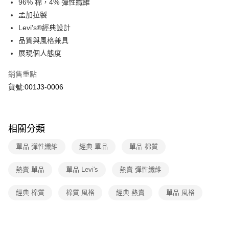
96% 棉，4% 彈性纖維
上海商業儲蓄銀行
台北富邦商業銀行
華南商業銀行
彰化商業銀行
國泰世華商業銀行
兆豐國際商業銀行
孟加拉製
LINE Pay
上海商業儲蓄銀行
台北富邦商業銀行
臺灣中小企業銀行
台中商業銀行
Levi's®經典設計
國泰世華商業銀行
兆豐國際商業銀行
匯豐（台灣）商業銀行
華泰商業銀行
Apple Pay
臺灣中小企業銀行
台中商業銀行
品質與風格兼具
聯邦商業銀行
遠東國際商業銀行
匯豐（台灣）商業銀行
華泰商業銀行
展現個人態度
街口支付
元大商業銀行
永豐商業銀行
聯邦商業銀行
遠東國際商業銀行
玉山商業銀行
星展（台灣）商業銀行
元大商業銀行
永豐商業銀行
銷售重點
悠遊付
台新國際商業銀行
中國信託商業銀行
玉山商業銀行
星展（台灣）商業銀行
貨號:001J3-0006
台灣樂天信用卡公司
台新國際商業銀行
中國信託商業銀行
Google Pay
台灣樂天信用卡公司
運送方式
相關分類
全家取貨付款
單品 彈性纖維
經典 單品
單品 棉質
每筆NT$70，滿NT$1,000(含以上)免運費
付款後全家取貨
熱賣 單品
單品 Levi's
熱賣 彈性纖維
每筆NT$70，滿NT$1,000(含以上)免運費
經典 棉質
棉質 風格
經典 熱賣
單品 風格
7-11取貨付款
每筆NT$70，滿NT$1,000(含以上)免運費