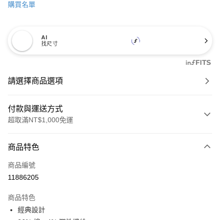
購買名單
AI
找尺寸
請選擇商品選項
付款與運送方式
超取滿NT$1,000免運
付款方式
商品特色
信用卡一次付款
商品編號
信用卡分期付款
11886205
3 期 0 利率 每期
NT$394
21家銀行
商品特色
6 期 0 利率 每期
NT$197
21家銀行
合作金庫商業銀行
第一商業銀行
經典設計
華南商業銀行
彰化商業銀行
合作金庫商業銀行
第一商業銀行
超商取貨付款