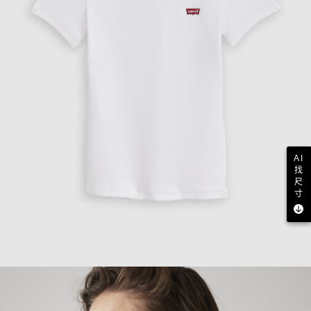
AI
找
尺
寸