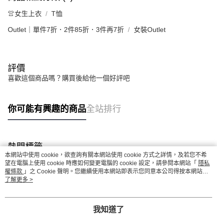
👚女生上衣
T恤
Outlet｜單件7折．2件85折．3件再7折
女裝Outlet
評價
喜歡這個商品嗎？購買後給他一個好評吧
你可能有興趣的商品
全站排行
熱門標籤
本網站中使用 cookie，欲查詢有關本網站使用 cookie 方式之詳情，及若您不希
望在電腦上使用 cookie 時應如何變更電腦的 cookie 設定，請參閱本網站「
隱私
權條款
」之 Cookie 聲明。您繼續使用本網站即表示您同意本公司得按本網站使
用條款之 Cookie 聲明使用 cookie。
了解更多 >
我知道了