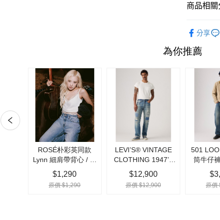
台新國
Google Pa
商品相關分
台灣樂
👖女生牛
分享
運送方式
Outlet
全家取貨
每筆NT$7
付款後全
每筆NT$7
7-11取貨
每筆NT$7
付款後7-1
每筆NT$7
宅配(黑貓
每筆NT$1
宅配(離島)