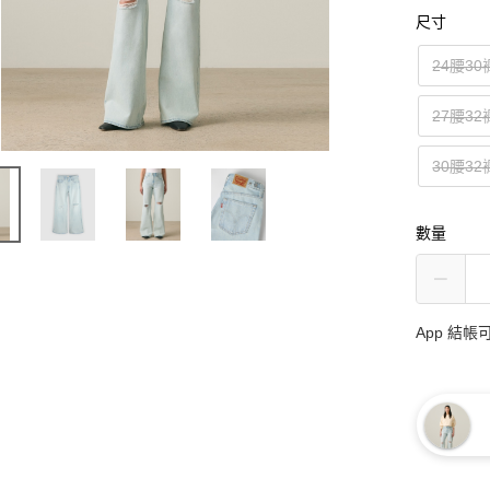
尺寸
24腰3
27腰3
30腰3
數量
App 結