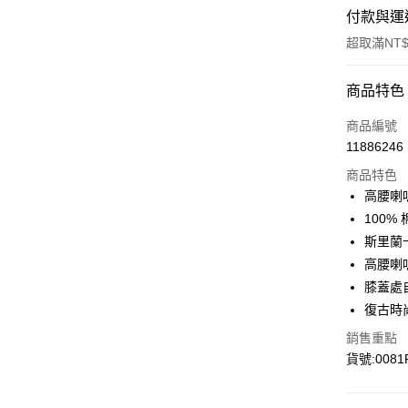
付款與運
超取滿NT$
付款方式
商品特色
信用卡一
商品編號
11886246
信用卡分
商品特色
3 期 
高腰喇
6 期 
合作金
100% 
華南商
斯里蘭
合作金
超商取貨
上海商
華南商
高腰喇
國泰世
LINE Pay
上海商
膝蓋處
臺灣中
國泰世
復古時
匯豐（
Apple Pay
臺灣中
聯邦商
銷售重點
匯豐（
街口支付
元大商
聯邦商
貨號:0081
玉山商
元大商
悠遊付
台新國
玉山商
台灣樂