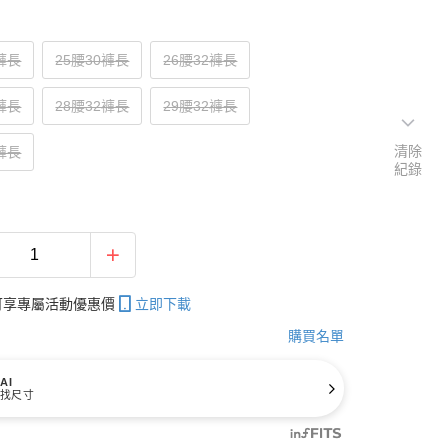
0褲長
25腰30褲長
26腰32褲長
2褲長
28腰32褲長
29腰32褲長
清除
2褲長
紀錄
帳可享專屬活動優惠價
立即下載
購買名單
AI
找尺寸