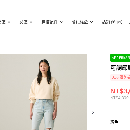
男裝
女裝
穿搭配件
會員權益
熱銷排行榜
APP首購登記
可調節
App 獨享
NT$3,
NT$4,390
顏色