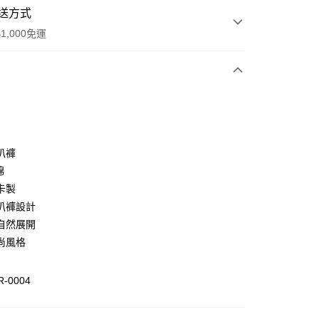
送方式
1,000免運
次付款
期付款
0 利率 每期
NT$1,024
21家銀行
叭褲
0 利率 每期
NT$512
21家銀行
庫商業銀行
第一商業銀行
棉
業銀行
彰化商業銀行
卡製
庫商業銀行
第一商業銀行
付款
業儲蓄銀行
台北富邦商業銀行
業銀行
彰化商業銀行
叭褲設計
華商業銀行
兆豐國際商業銀行
業儲蓄銀行
台北富邦商業銀行
自然展開
小企業銀行
台中商業銀行
華商業銀行
兆豐國際商業銀行
尚風格
台灣）商業銀行
華泰商業銀行
小企業銀行
台中商業銀行
業銀行
遠東國際商業銀行
台灣）商業銀行
華泰商業銀行
業銀行
永豐商業銀行
業銀行
遠東國際商業銀行
R-0004
業銀行
星展（台灣）商業銀行
業銀行
永豐商業銀行
際商業銀行
中國信託商業銀行
業銀行
星展（台灣）商業銀行
天信用卡公司