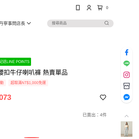
0
丹寧事問店長
送LINE POINTS
腰扣牛仔喇叭褲 熱賣單品
活動
超取滿NT$1,000免運
073
已賣出：4件