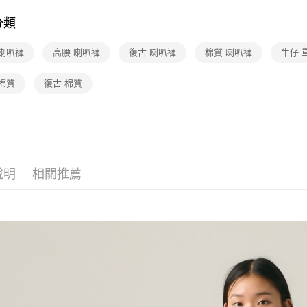
每筆NT$1
分類
 喇叭褲
高腰 喇叭褲
復古 喇叭褲
棉質 喇叭褲
牛仔 
棉質
復古 棉質
說明
相關推薦