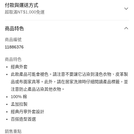
付款與運送方式
超取滿NT$1,000免運
付款方式
商品特色
信用卡一次付款
商品編號
信用卡分期付款
11886376
3 期 0 利率 每期
NT$1,024
21家銀行
商品特色
6 期 0 利率 每期
NT$512
21家銀行
合作金庫商業銀行
第一商業銀行
經典外套
華南商業銀行
彰化商業銀行
合作金庫商業銀行
第一商業銀行
超商取貨付款
此款產品可能會褪色。請注意不要讓它沾染到淺色衣物、皮革製
上海商業儲蓄銀行
台北富邦商業銀行
華南商業銀行
彰化商業銀行
國泰世華商業銀行
兆豐國際商業銀行
品或布面家具等。此外，請在居家洗滌時仔細閱讀產品標籤，並
LINE Pay
上海商業儲蓄銀行
台北富邦商業銀行
臺灣中小企業銀行
台中商業銀行
注意防止產品沾染其他衣物。
國泰世華商業銀行
兆豐國際商業銀行
匯豐（台灣）商業銀行
華泰商業銀行
Apple Pay
臺灣中小企業銀行
台中商業銀行
100% 棉
聯邦商業銀行
遠東國際商業銀行
匯豐（台灣）商業銀行
華泰商業銀行
孟加拉製
街口支付
元大商業銀行
永豐商業銀行
聯邦商業銀行
遠東國際商業銀行
經典丹寧外套設計
玉山商業銀行
星展（台灣）商業銀行
元大商業銀行
永豐商業銀行
悠遊付
百搭造型首選
台新國際商業銀行
中國信託商業銀行
玉山商業銀行
星展（台灣）商業銀行
台灣樂天信用卡公司
台新國際商業銀行
中國信託商業銀行
Google Pay
銷售重點
台灣樂天信用卡公司