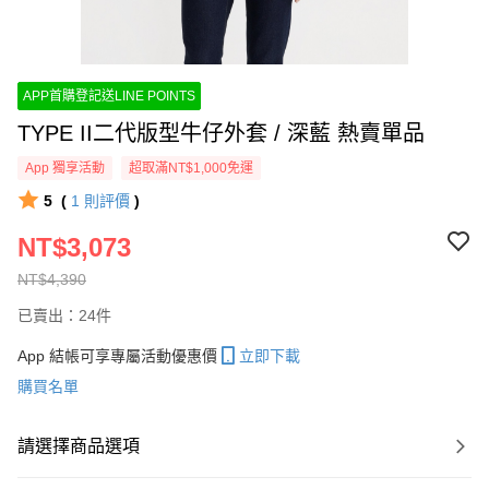
APP首購登記送LINE POINTS
TYPE II二代版型牛仔外套 / 深藍 熱賣單品
App 獨享活動
超取滿NT$1,000免運
5
(
1
則評價
)
NT$3,073
NT$4,390
已賣出：24件
App 結帳可享專屬活動優惠價
立即下載
購買名單
請選擇商品選項