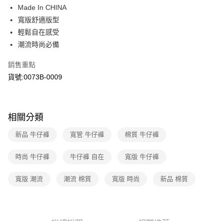
華南商業銀行
彰化商業銀行
國泰世華商業銀行
兆豐國際商業銀行
Made In CHINA
LINE Pay
上海商業儲蓄銀行
台北富邦商業銀行
臺灣中小企業銀行
台中商業銀行
寬版舒適版型
國泰世華商業銀行
兆豐國際商業銀行
匯豐（台灣）商業銀行
華泰商業銀行
Apple Pay
臺灣中小企業銀行
台中商業銀行
輕鬆自在感受
聯邦商業銀行
遠東國際商業銀行
匯豐（台灣）商業銀行
華泰商業銀行
潮流時尚必備
街口支付
元大商業銀行
永豐商業銀行
聯邦商業銀行
遠東國際商業銀行
玉山商業銀行
星展（台灣）商業銀行
元大商業銀行
永豐商業銀行
銷售重點
悠遊付
台新國際商業銀行
中國信託商業銀行
玉山商業銀行
星展（台灣）商業銀行
貨號:0073B-0009
台灣樂天信用卡公司
台新國際商業銀行
中國信託商業銀行
Google Pay
台灣樂天信用卡公司
運送方式
相關分類
全家取貨付款
新品 牛仔褲
寬管 牛仔褲
棉質 牛仔褲
每筆NT$70，滿NT$1,000(含以上)免運費
付款後全家取貨
時尚 牛仔褲
牛仔褲 自在
寬版 牛仔褲
每筆NT$70，滿NT$1,000(含以上)免運費
寬版 潮流
潮流 棉質
寬版 時尚
新品 棉質
7-11取貨付款
每筆NT$70，滿NT$1,000(含以上)免運費
付款後7-11取貨