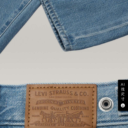
AI
找
尺
寸