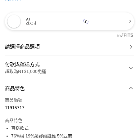
AI
找尺寸
請選擇商品選項
付款與運送方式
超取滿NT$1,000免運
付款方式
商品特色
信用卡一次付款
商品編號
信用卡分期付款
11915717
3 期 0 利率 每期
NT$1,530
21家銀行
商品特色
6 期 0 利率 每期
NT$765
21家銀行
合作金庫商業銀行
第一商業銀行
百搭款式
華南商業銀行
彰化商業銀行
合作金庫商業銀行
第一商業銀行
超商取貨付款
76%棉 19%萊賽爾纖維 5%亞麻
上海商業儲蓄銀行
台北富邦商業銀行