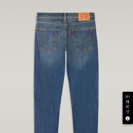
AI
找
尺
寸