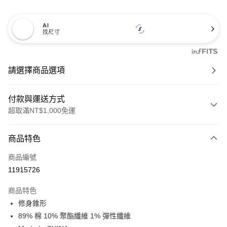
AI
找尺寸
請選擇商品選項
付款與運送方式
超取滿NT$1,000免運
付款方式
商品特色
信用卡一次付款
商品編號
信用卡分期付款
11915726
3 期 0 利率 每期
NT$1,024
21家銀行
商品特色
6 期 0 利率 每期
NT$512
21家銀行
合作金庫商業銀行
第一商業銀行
修身錐形
華南商業銀行
彰化商業銀行
合作金庫商業銀行
第一商業銀行
超商取貨付款
89% 棉 10% 聚酯纖維 1% 彈性纖維
上海商業儲蓄銀行
台北富邦商業銀行
華南商業銀行
彰化商業銀行