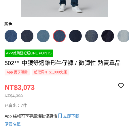
顏色
APP首購登記送LINE POINTS
502™ 中腰舒適錐形牛仔褲 / 微彈性 熱賣單品
App 獨享活動
超取滿NT$1,000免運
NT$3,073
NT$4,390
已賣出：7件
App 結帳可享專屬活動優惠價
立即下載
購買名單