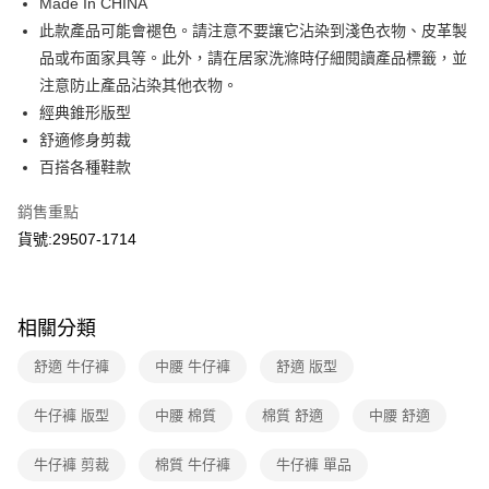
國泰世華商業銀行
兆豐國際商業銀行
Made In CHINA
LINE Pay
上海商業儲蓄銀行
台北富邦商業銀行
臺灣中小企業銀行
台中商業銀行
此款產品可能會褪色。請注意不要讓它沾染到淺色衣物、皮革製
國泰世華商業銀行
兆豐國際商業銀行
匯豐（台灣）商業銀行
華泰商業銀行
Apple Pay
臺灣中小企業銀行
台中商業銀行
品或布面家具等。此外，請在居家洗滌時仔細閱讀產品標籤，並
聯邦商業銀行
遠東國際商業銀行
匯豐（台灣）商業銀行
華泰商業銀行
注意防止產品沾染其他衣物。
街口支付
元大商業銀行
永豐商業銀行
聯邦商業銀行
遠東國際商業銀行
經典錐形版型
玉山商業銀行
星展（台灣）商業銀行
元大商業銀行
永豐商業銀行
悠遊付
舒適修身剪裁
台新國際商業銀行
中國信託商業銀行
玉山商業銀行
星展（台灣）商業銀行
台灣樂天信用卡公司
百搭各種鞋款
台新國際商業銀行
中國信託商業銀行
Google Pay
台灣樂天信用卡公司
銷售重點
運送方式
貨號:29507-1714
全家取貨付款
每筆NT$70，滿NT$1,000(含以上)免運費
相關分類
付款後全家取貨
每筆NT$70，滿NT$1,000(含以上)免運費
舒適 牛仔褲
中腰 牛仔褲
舒適 版型
7-11取貨付款
牛仔褲 版型
中腰 棉質
棉質 舒適
中腰 舒適
每筆NT$70，滿NT$1,000(含以上)免運費
牛仔褲 剪裁
棉質 牛仔褲
牛仔褲 單品
付款後7-11取貨