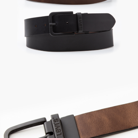
由本公司與您本人進行分期帳單所需資料之確認、核對及更正。
宅配(離島)
3.完整用戶服務條款，請詳閱以下連結：
https://oppay.tw/userRule
每筆NT$100，滿NT$1,000(含以上)免運費