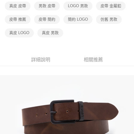
台灣樂天信用卡公司
真皮 皮帶
男款 皮帶
LOGO 男款
皮帶 金屬釦
大哥付你分期
相關說明
皮帶 推薦
皮帶 簡約
簡約 LOGO
仿舊 男款
【大哥付你分期使用說明】
1.本服務由台灣大哥大提供，台灣大哥大用戶可立即使用無須另外申請。
運送方式
真皮 LOGO
真皮 男款
2.付款方式選擇「大哥付你分期」，訂單成立後會自動跳轉到大哥付的交易
流程，驗證手機門號後，選擇欲分期的期數、繳款截止日，確認付款後即完
全家取貨付款
成交易。
每筆NT$70，滿NT$1,000(含以上)免運費
3.實際核准額度、可分期數及費用金額請依後續交易確認頁面所載為準。
4.訂單成立30分鐘內，如未前往確認交易或遇審核未通過，訂單將自動取
詳細說明
相關推薦
付款後全家取貨
消。如遇「轉專審核」未通過狀況，表示未達大哥付你分期系統評分，恕無
法說明評估內容。
每筆NT$70，滿NT$1,000(含以上)免運費
【繳款方式說明】
1.分期款項不併入電信帳單，「大哥付你分期」於每月結算日後寄送繳費提
7-11取貨付款
醒簡訊。
每筆NT$70，滿NT$1,000(含以上)免運費
2.透過簡訊連結打開帳單後，可選擇「超商條碼／台灣大直營門市／銀行轉
帳／街口支付／iPASS MONEY」等通路繳費。
付款後7-11取貨
【注意事項】
每筆NT$70，滿NT$1,000(含以上)免運費
1.本服務係由「台灣大哥大股份有限公司」（以下簡稱本公司）所提供，讓
用戶於交易時，得透過本服務購買商品或服務，並由商店將買賣／分期付款
宅配(黑貓宅急便)
買賣價金債權讓與本公司後，依約使用本公司帳單繳交帳款。
每筆NT$100，滿NT$1,000(含以上)免運費
2.基於同意付款使用「大哥付你分期」之契約關係目的，商店將以您的個人
資料（包含姓名、電話或地址）提供予台灣大哥大進項蒐集、處理及利用，