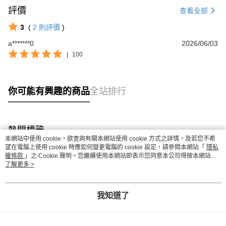
評價
查看全部
3
(
2
則評價
)
a*******0
2026/06/03
|
100
你可能有興趣的商品
全站排行
熱門標籤
本網站中使用 cookie，欲查詢有關本網站使用 cookie 方式之詳情，及若您不希
望在電腦上使用 cookie 時應如何變更電腦的 cookie 設定，請參閱本網站「
隱私
權條款
」之 Cookie 聲明。您繼續使用本網站即表示您同意本公司得按本網站使
用條款之 Cookie 聲明使用 cookie。
了解更多 >
我知道了