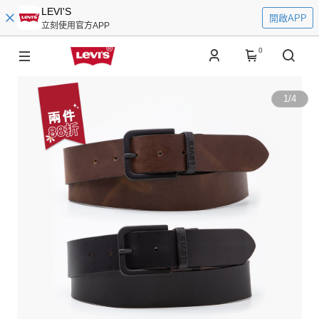
LEVI'S
開啟APP
立刻使用官方APP
0
1
/
4