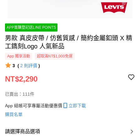
APP首購登記送LINE POINTS
男款 真皮皮帶 / 仿舊質感 / 簡約金屬釦頭 X 精
工鐫刻Logo 人氣新品
App 獨享活動
超取滿NT$1,000免運
3
(
2
則評價
)
NT$2,290
已賣出：111件
App 結帳可享專屬活動優惠價
立即下載
購買名單
請選擇商品選項