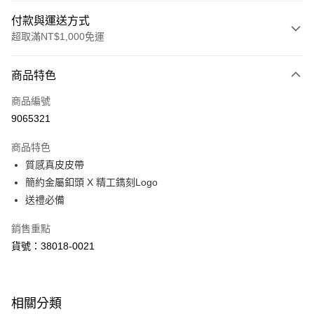
付款與運送方式
超取滿NT$1,000免運
付款方式
商品特色
信用卡一次付款
商品編號
信用卡分期付款
9065321
3 期 0 利率 每期
NT$763
21家銀行
商品特色
6 期 0 利率 每期
NT$381
21家銀行
合作金庫商業銀行
第一商業銀行
質感真皮皮帶
華南商業銀行
彰化商業銀行
合作金庫商業銀行
第一商業銀行
超商取貨付款
簡約金屬釦頭 X 精工鐫刻Logo
上海商業儲蓄銀行
台北富邦商業銀行
華南商業銀行
彰化商業銀行
國泰世華商業銀行
兆豐國際商業銀行
送禮必備
LINE Pay
上海商業儲蓄銀行
台北富邦商業銀行
臺灣中小企業銀行
台中商業銀行
國泰世華商業銀行
兆豐國際商業銀行
銷售重點
匯豐（台灣）商業銀行
華泰商業銀行
Apple Pay
臺灣中小企業銀行
台中商業銀行
聯邦商業銀行
遠東國際商業銀行
貨號：38018-0021
匯豐（台灣）商業銀行
華泰商業銀行
街口支付
元大商業銀行
永豐商業銀行
聯邦商業銀行
遠東國際商業銀行
玉山商業銀行
星展（台灣）商業銀行
元大商業銀行
永豐商業銀行
悠遊付
台新國際商業銀行
中國信託商業銀行
玉山商業銀行
星展（台灣）商業銀行
相關分類
台灣樂天信用卡公司
台新國際商業銀行
中國信託商業銀行
Google Pay