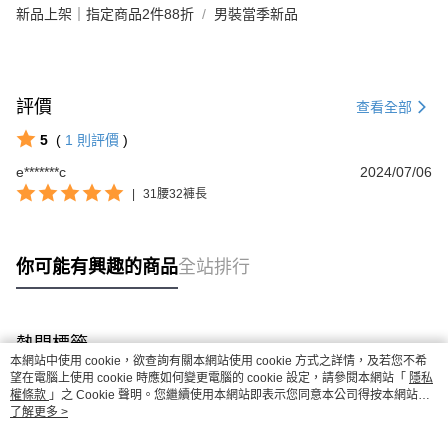
新品上架｜指定商品2件88折
男裝當季新品
評價
查看全部
5
(
1
則評價
)
e*******c
2024/07/06
|
31腰32褲長
你可能有興趣的商品
全站排行
熱門標籤
本網站中使用 cookie，欲查詢有關本網站使用 cookie 方式之詳情，及若您不希
望在電腦上使用 cookie 時應如何變更電腦的 cookie 設定，請參閱本網站「
隱私
權條款
」之 Cookie 聲明。您繼續使用本網站即表示您同意本公司得按本網站使
用條款之 Cookie 聲明使用 cookie。
了解更多 >