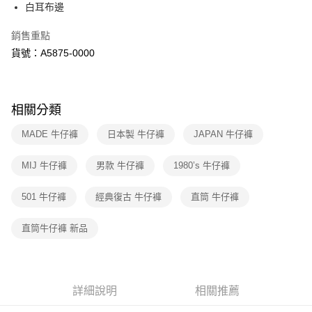
超商取貨付款
白耳布邊
上海商業儲蓄銀行
台北富邦商業銀行
華南商業銀行
彰化商業銀行
國泰世華商業銀行
兆豐國際商業銀行
LINE Pay
上海商業儲蓄銀行
台北富邦商業銀行
銷售重點
臺灣中小企業銀行
台中商業銀行
國泰世華商業銀行
兆豐國際商業銀行
貨號：A5875-0000
匯豐（台灣）商業銀行
華泰商業銀行
Apple Pay
臺灣中小企業銀行
台中商業銀行
聯邦商業銀行
遠東國際商業銀行
匯豐（台灣）商業銀行
華泰商業銀行
街口支付
元大商業銀行
永豐商業銀行
聯邦商業銀行
遠東國際商業銀行
玉山商業銀行
星展（台灣）商業銀行
元大商業銀行
永豐商業銀行
悠遊付
相關分類
台新國際商業銀行
中國信託商業銀行
玉山商業銀行
星展（台灣）商業銀行
台灣樂天信用卡公司
台新國際商業銀行
中國信託商業銀行
Google Pay
MADE 牛仔褲
日本製 牛仔褲
JAPAN 牛仔褲
台灣樂天信用卡公司
大哥付你分期
MIJ 牛仔褲
男款 牛仔褲
1980’s 牛仔褲
相關說明
【大哥付你分期使用說明】
501 牛仔褲
經典復古 牛仔褲
直筒 牛仔褲
1.本服務由台灣大哥大提供，台灣大哥大用戶可立即使用無須另外申請。
運送方式
2.付款方式選擇「大哥付你分期」，訂單成立後會自動跳轉到大哥付的交易
直筒牛仔褲 新品
流程，驗證手機門號後，選擇欲分期的期數、繳款截止日，確認付款後即完
全家取貨付款
成交易。
每筆NT$70，滿NT$1,000(含以上)免運費
3.實際核准額度、可分期數及費用金額請依後續交易確認頁面所載為準。
4.訂單成立30分鐘內，如未前往確認交易或遇審核未通過，訂單將自動取
付款後全家取貨
消。如遇「轉專審核」未通過狀況，表示未達大哥付你分期系統評分，恕無
詳細說明
相關推薦
法說明評估內容。
每筆NT$70，滿NT$1,000(含以上)免運費
【繳款方式說明】