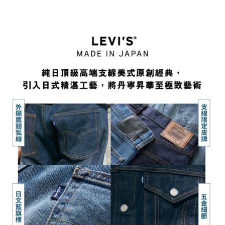
1.分期款項不併入電信帳單，「大哥付你分期」於每月結算日後寄送繳費提
7-11取貨付款
醒簡訊。
每筆NT$70，滿NT$1,000(含以上)免運費
2.透過簡訊連結打開帳單後，可選擇「超商條碼／台灣大直營門市／銀行轉
帳／街口支付／iPASS MONEY」等通路繳費。
付款後7-11取貨
【注意事項】
每筆NT$70，滿NT$1,000(含以上)免運費
1.本服務係由「台灣大哥大股份有限公司」（以下簡稱本公司）所提供，讓
用戶於交易時，得透過本服務購買商品或服務，並由商店將買賣／分期付款
宅配(黑貓宅急便)
買賣價金債權讓與本公司後，依約使用本公司帳單繳交帳款。
每筆NT$100，滿NT$1,000(含以上)免運費
2.基於同意付款使用「大哥付你分期」之契約關係目的，商店將以您的個人
資料（包含姓名、電話或地址）提供予台灣大哥大進項蒐集、處理及利用，
由本公司與您本人進行分期帳單所需資料之確認、核對及更正。
宅配(離島)
3.完整用戶服務條款，請詳閱以下連結：
https://oppay.tw/userRule
每筆NT$100，滿NT$1,000(含以上)免運費