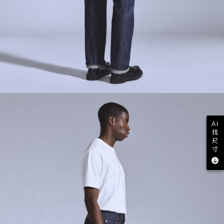
AI
找
尺
寸