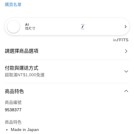
購買名單
AI
找尺寸
請選擇商品選項
付款與運送方式
超取滿NT$1,000免運
付款方式
商品特色
信用卡一次付款
商品編號
信用卡分期付款
9538377
3 期 0 利率 每期
NT$2,463
21家銀行
商品特色
6 期 0 利率 每期
NT$1,231
21家銀行
合作金庫商業銀行
第一商業銀行
Made in Japan
華南商業銀行
彰化商業銀行
合作金庫商業銀行
第一商業銀行