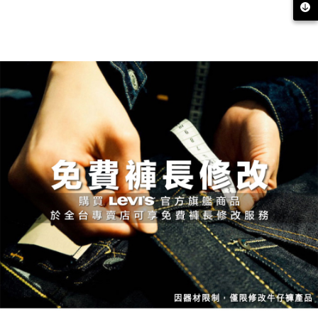
1.本服務係由「台灣大哥大股份有限公司」（以下簡稱本公司）所提供，讓
用戶於交易時，得透過本服務購買商品或服務，並由商店將買賣／分期付款
宅配(黑貓宅急便)
買賣價金債權讓與本公司後，依約使用本公司帳單繳交帳款。
每筆NT$100，滿NT$1,000(含以上)免運費
2.基於同意付款使用「大哥付你分期」之契約關係目的，商店將以您的個人
資料（包含姓名、電話或地址）提供予台灣大哥大進項蒐集、處理及利用，
由本公司與您本人進行分期帳單所需資料之確認、核對及更正。
宅配(離島)
3.完整用戶服務條款，請詳閱以下連結：
https://oppay.tw/userRule
每筆NT$100，滿NT$1,000(含以上)免運費