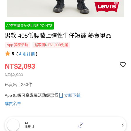
APP首購登記送LINE POINTS
男款 405低腰膝上彈性牛仔短褲 熱賣單品
App 獨享活動
超取滿NT$1,000免運
5
(
4
則評價
)
NT$2,093
NT$2,990
已賣出：250件
App 結帳可享專屬活動優惠價
立即下載
購買名單
AI
找尺寸