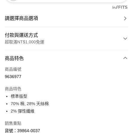
請選擇商品選項
付款與運送方式
超取滿NT$1,000免運
付款方式
商品特色
信用卡一次付款
商品編號
信用卡分期付款
9636977
3 期 0 利率 每期
NT$697
21家銀行
商品特色
6 期 0 利率 每期
NT$348
21家銀行
合作金庫商業銀行
第一商業銀行
標準版型
華南商業銀行
彰化商業銀行
合作金庫商業銀行
第一商業銀行
超商取貨付款
70% 棉, 28% 天絲棉
上海商業儲蓄銀行
台北富邦商業銀行
華南商業銀行
彰化商業銀行
國泰世華商業銀行
兆豐國際商業銀行
2% 彈性纖維
LINE Pay
上海商業儲蓄銀行
台北富邦商業銀行
臺灣中小企業銀行
台中商業銀行
國泰世華商業銀行
兆豐國際商業銀行
銷售重點
匯豐（台灣）商業銀行
華泰商業銀行
Apple Pay
臺灣中小企業銀行
台中商業銀行
聯邦商業銀行
遠東國際商業銀行
貨號：39864-0037
匯豐（台灣）商業銀行
華泰商業銀行