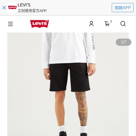
LEVI'S
開啟APP
立刻使用官方APP
0
1
/
7