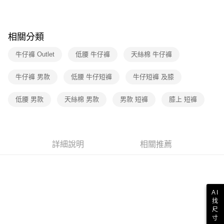
街口支付
元大商業銀行
永豐商業銀行
聯邦商業銀行
遠東國際商業銀行
玉山商業銀行
星展（台灣）商業銀行
元大商業銀行
永豐商業銀行
悠遊付
台新國際商業銀行
中國信託商業銀行
玉山商業銀行
星展（台灣）商業銀行
相關分類
台灣樂天信用卡公司
台新國際商業銀行
中國信託商業銀行
Google Pay
台灣樂天信用卡公司
牛仔褲 Outlet
低腰 牛仔褲
天絲棉 牛仔褲
大哥付你分期
相關說明
牛仔褲 男款
低腰 牛仔短褲
牛仔短褲 及膝
【大哥付你分期使用說明】
1.本服務由台灣大哥大提供，台灣大哥大用戶可立即使用無須另外申請。
運送方式
低腰 男款
天絲棉 男款
男款 短褲
膝上 短褲
2.付款方式選擇「大哥付你分期」，訂單成立後會自動跳轉到大哥付的交易
流程，驗證手機門號後，選擇欲分期的期數、繳款截止日，確認付款後即完
全家取貨付款
成交易。
每筆NT$70，滿NT$1,000(含以上)免運費
3.實際核准額度、可分期數及費用金額請依後續交易確認頁面所載為準。
4.訂單成立30分鐘內，如未前往確認交易或遇審核未通過，訂單將自動取
詳細說明
相關推薦
付款後全家取貨
消。如遇「轉專審核」未通過狀況，表示未達大哥付你分期系統評分，恕無
法說明評估內容。
每筆NT$70，滿NT$1,000(含以上)免運費
【繳款方式說明】
1.分期款項不併入電信帳單，「大哥付你分期」於每月結算日後寄送繳費提
7-11取貨付款
醒簡訊。
每筆NT$70，滿NT$1,000(含以上)免運費
2.透過簡訊連結打開帳單後，可選擇「超商條碼／台灣大直營門市／銀行轉
AI
帳／街口支付／iPASS MONEY」等通路繳費。
找
付款後7-11取貨
尺
【注意事項】
寸
每筆NT$70，滿NT$1,000(含以上)免運費