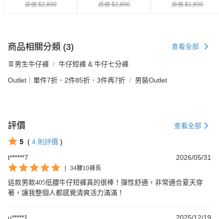
商品相關分類 (3)
查看全部
👖男生牛仔褲
牛仔短褲 & 牛仔七分褲
Outlet｜單件7折．2件85折．3件再7折
男裝Outlet
評價
查看全部
5
(
4
則評價
)
t******7
2026/05/31
|
34腰10褲長
這款男款405低腰牛仔短褲真的很棒！彈性舒適，非常適合夏天穿
著，讓我整個人都感覺清爽活力滿滿！
u*****1
2025/12/19