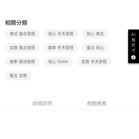
街口支付
元大商業銀行
永豐商業銀行
聯邦商業銀行
遠東國際商業銀行
玉山商業銀行
星展（台灣）商業銀行
元大商業銀行
永豐商業銀行
悠遊付
台新國際商業銀行
中國信託商業銀行
玉山商業銀行
星展（台灣）商業銀行
相關分類
台灣樂天信用卡公司
台新國際商業銀行
中國信託商業銀行
Google Pay
台灣樂天信用卡公司
美式 復古穿搭
背心 冬天穿搭
背心 美式
AI
大哥付你分期
找
相關說明
尺
女款 復古穿搭
換季 冬天穿搭
復古 背心
寸
【大哥付你分期使用說明】
1.本服務由台灣大哥大提供，台灣大哥大用戶可立即使用無須另外申請。
運送方式
換季 微涼穿搭
背心 Outlet
女款 冬天穿搭
2.付款方式選擇「大哥付你分期」，訂單成立後會自動跳轉到大哥付的交易
流程，驗證手機門號後，選擇欲分期的期數、繳款截止日，確認付款後即完
全家取貨付款
成交易。
復古 女款
每筆NT$70，滿NT$1,000(含以上)免運費
3.實際核准額度、可分期數及費用金額請依後續交易確認頁面所載為準。
4.訂單成立30分鐘內，如未前往確認交易或遇審核未通過，訂單將自動取
付款後全家取貨
消。如遇「轉專審核」未通過狀況，表示未達大哥付你分期系統評分，恕無
法說明評估內容。
每筆NT$70，滿NT$1,000(含以上)免運費
【繳款方式說明】
詳細說明
相關推薦
1.分期款項不併入電信帳單，「大哥付你分期」於每月結算日後寄送繳費提
7-11取貨付款
醒簡訊。
每筆NT$70，滿NT$1,000(含以上)免運費
2.透過簡訊連結打開帳單後，可選擇「超商條碼／台灣大直營門市／銀行轉
帳／街口支付／iPASS MONEY」等通路繳費。
付款後7-11取貨
【注意事項】
每筆NT$70，滿NT$1,000(含以上)免運費