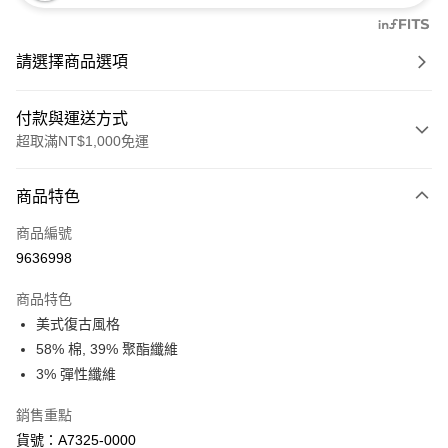
請選擇商品選項
付款與運送方式
超取滿NT$1,000免運
付款方式
商品特色
信用卡一次付款
商品編號
信用卡分期付款
9636998
3 期 0 利率 每期
NT$263
21家銀行
商品特色
6 期 0 利率 每期
NT$131
21家銀行
合作金庫商業銀行
第一商業銀行
美式復古風格
華南商業銀行
彰化商業銀行
合作金庫商業銀行
第一商業銀行
超商取貨付款
58% 棉, 39% 聚酯纖維
上海商業儲蓄銀行
台北富邦商業銀行
華南商業銀行
彰化商業銀行
國泰世華商業銀行
兆豐國際商業銀行
3% 彈性纖維
LINE Pay
上海商業儲蓄銀行
台北富邦商業銀行
臺灣中小企業銀行
台中商業銀行
國泰世華商業銀行
兆豐國際商業銀行
銷售重點
匯豐（台灣）商業銀行
華泰商業銀行
Apple Pay
臺灣中小企業銀行
台中商業銀行
聯邦商業銀行
遠東國際商業銀行
貨號：A7325-0000
匯豐（台灣）商業銀行
華泰商業銀行