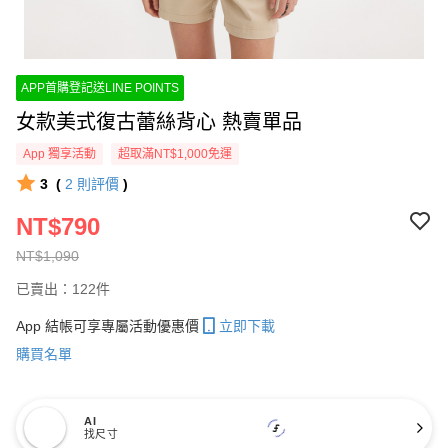
APP首購登記送LINE POINTS
女款美式復古蕾絲背心 熱賣單品
App 獨享活動
超取滿NT$1,000免運
3
(
2
則評價
)
NT$790
NT$1,090
已賣出：122件
App 結帳可享專屬活動優惠價
立即下載
購買名單
AI
找尺寸