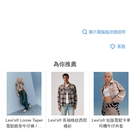
1.本服務係由「台灣大哥大股份有限公司」（以下簡稱本公司）所提供，讓
用戶於交易時，得透過本服務購買商品或服務，並由商店將買賣／分期付款
宅配(黑貓宅急便)
買賣價金債權讓與本公司後，依約使用本公司帳單繳交帳款。
每筆NT$100，滿NT$1,000(含以上)免運費
2.基於同意付款使用「大哥付你分期」之契約關係目的，商店將以您的個人
資料（包含姓名、電話或地址）提供予台灣大哥大進項蒐集、處理及利用，
由本公司與您本人進行分期帳單所需資料之確認、核對及更正。
宅配(離島)
顯示電腦版詳細說明
3.完整用戶服務條款，請詳閱以下連結：
https://oppay.tw/userRule
每筆NT$100，滿NT$1,000(含以上)免運費
客服