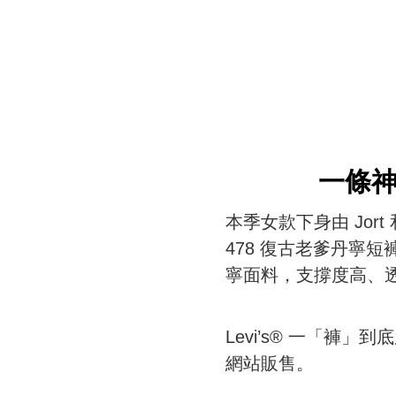
一條神
本季女款下身由 Jo
478 復古老爹丹寧
寧面料，支撐度高、
Levi’s® 一「褲
網站販售。