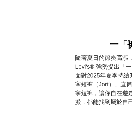
一「
隨著夏日的節奏高漲，
Levi’s® 強勢
面對2025年夏季持續
寧短褲（Jort）、
寧短褲，讓你自在遊
派，都能找到屬於自