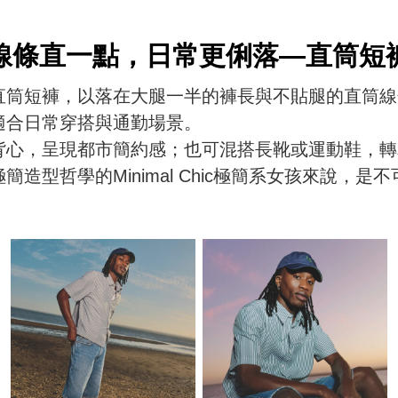
線條直一點，日常更俐落—直筒短
直筒短褲，以落在大腿一半的褲長與不貼腿的直筒線
適合日常穿搭與通勤場景。
背心，呈現都市簡約感；也可混搭長靴或運動鞋，轉
造型哲學的Minimal Chic極簡系女孩來說，是