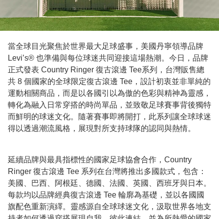
當全球目光聚焦於世界最大足球盛事，美國丹寧領導品牌
Levi’s® 也準備與每位球迷共同迎接這場熱潮。今日，品牌
正式發表 Country Ringer 復古滾邊 Tee系列，台灣販售總
共 8 個國家的全球限定復古滾邊 Tee，設計初衷並非單純的
運動相關商品，而是以各國引以為傲的色彩與精神為靈感，
轉化為融入日常穿搭的時尚單品，並致敬足球賽事背後獨特
而鮮明的球迷文化。隨著賽事即將開打，此系列讓全球球迷
得以透過潮流風格，展現對所支持球隊的認同與熱情。
延續品牌與最具指標性的國家足球協會合作，Country
Ringer 復古滾邊 Tee 系列在台灣將推出多國款式，包含：
美國、巴西、阿根廷、德國、法國、英國、西班牙與日本。
每款均以品牌經典復古滾邊 Tee 輪廓為基礎，並以各國國
旗配色重新演繹。靈感源自全球球迷文化，汲取世界各地支
持者如何透過穿搭展現自我、彼此連結，並為所熱愛的國家